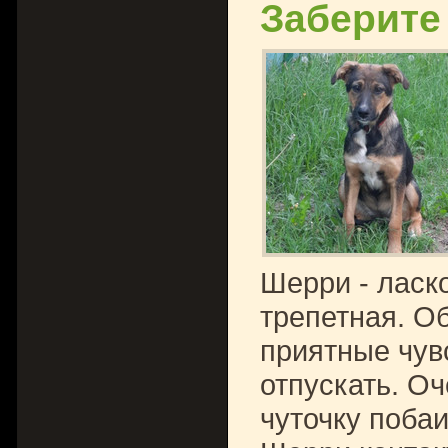
Заберите
Шерри - ласк
трепетная. О
приятные чувс
отпускать. Оч
чуточку побаи