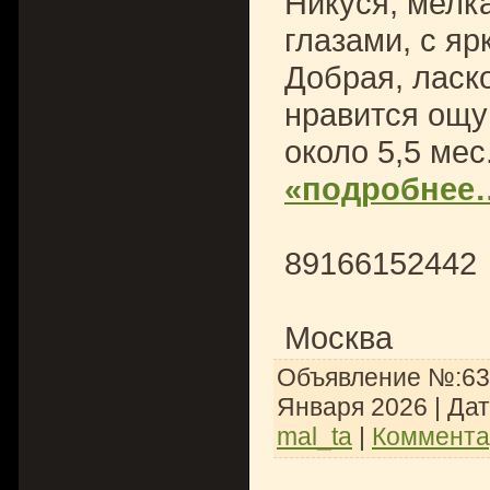
Никуся, мелк
глазами, с я
Добрая, ласко
нравится ощу
около 5,5 мес
«подробнее
89166152442
Москва
Объявление №:635
Января 2026
| Да
mal_ta
|
Коммента