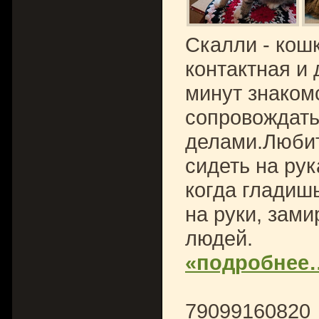
Скалли - кошк
контактная и 
минут знакомс
сопровождать
делами.Любит
сидеть на рука
когда гладишь
на руки, зам
людей.
«подробнее
79099160820