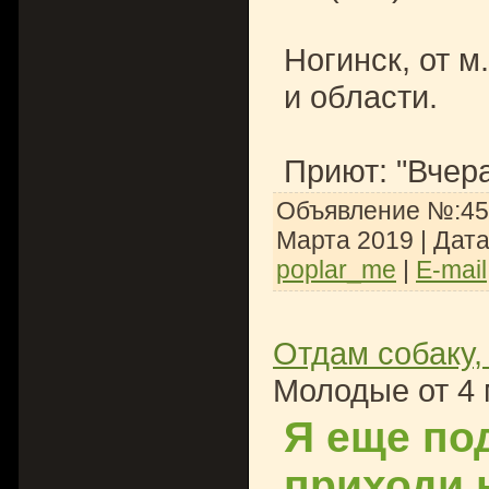
Ногинск, от м
и области.
Приют: "Вче
Объявление №:455
Марта 2019
| Дат
poplar_me
|
E-mail
Отдам собаку,
Молодые от 4 
Я еще по
приходи 