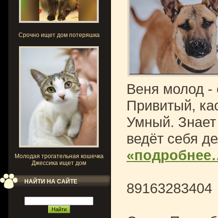
Срочно ищет дом потеряшка
Веня молод -
Привитый, ка
Умный. Знает
ведёт себя д
«подробнее
Молодая трогательная кошечка
Джессика ищет дом
НАЙТИ НА САЙТЕ
89163283404