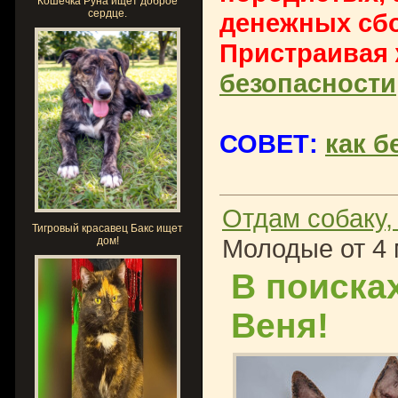
Кошечка Руна ищет доброе
сердце.
денежных сбо
Пристраивая
безопасности
СОВЕТ:
как б
Отдам собаку,
Тигровый красавец Бакс ищет
Молодые от 4 
дом!
В поиска
Веня!