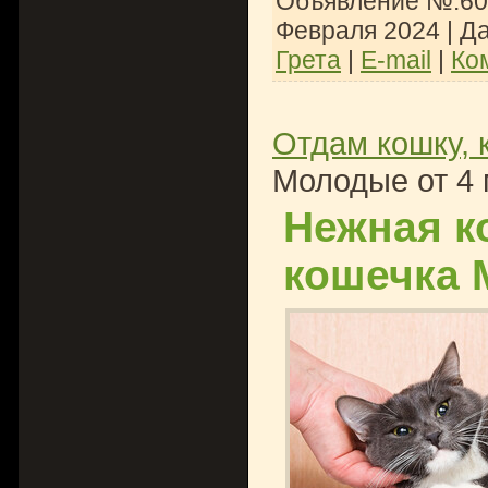
Объявление №:608
Февраля 2024
| Д
Грета
|
E-mail
|
Ко
Отдам кошку, 
Молодые от 4 
Нежная к
кошечка 