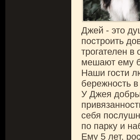
Джей - это д
построить до
трогателен в
мешают ему 
Наши гости лю
бережность в
У Джея добры
привязанность
себя послушно
по парку и на
Ему 5 лет, рос