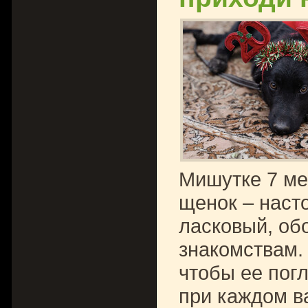
Мишутке 7 ме
щенок – наст
ласковый, об
знакомствам. 
чтобы ее погл
при каждом в