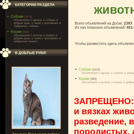
животн
КАТЕГОРИИ РАЗДЕЛА
Собаки
[1679]
Объявления о щенках и собаках в
Всего объявлений на Доске
:
2393
добрые руки, а также о пропавших и
найденных собаках.
Из них показано объявлений
:
451
Кошки
[889]
Объявления о котятах и кошках в
добрые руки, а также о пропавших и
найденных кошках.
Чтобы разместить здесь объявле
В ДОБРЫЕ РУКИ!
Собаки
[1679]
Объявления о щенках и собаках в добры
Кошки
[889]
Объявления о котятах и кошках в добры
ЗАПРЕЩЕНО: 
и вязках жив
разведение, 
породистых, 