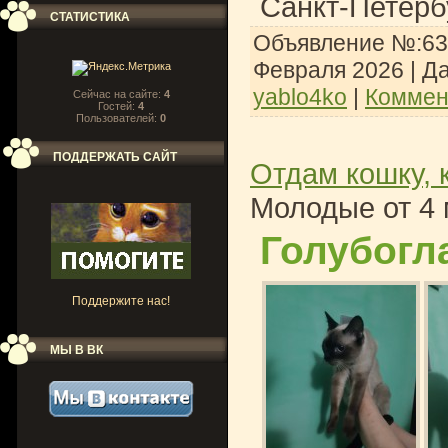
Санкт-Петербу
СТАТИСТИКА
Объявление №:636
Февраля 2026
| Д
yablo4ko
|
Коммен
Сейчас на сайте:
4
Гостей:
4
Пользователей:
0
ПОДДЕРЖАТЬ САЙТ
Отдам кошку, 
Молодые от 4 
Голубогл
Поддержите нас!
МЫ В ВК