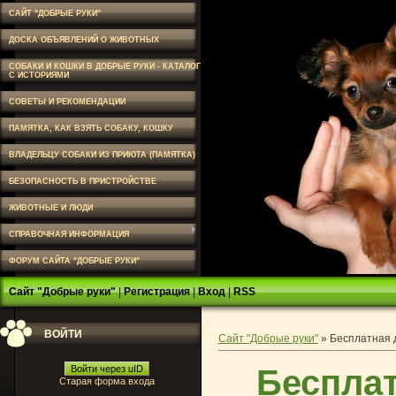
САЙТ "ДОБРЫЕ РУКИ"
ДОСКА ОБЪЯВЛЕНИЙ О ЖИВОТНЫХ
СОБАКИ И КОШКИ В ДОБРЫЕ РУКИ - КАТАЛОГ
С ИСТОРИЯМИ
СОВЕТЫ И РЕКОМЕНДАЦИИ
ПАМЯТКА, КАК ВЗЯТЬ СОБАКУ, КОШКУ
ВЛАДЕЛЬЦУ СОБАКИ ИЗ ПРИЮТА (ПАМЯТКА)
БЕЗОПАСНОСТЬ В ПРИСТРОЙСТВЕ
ЖИВОТНЫЕ И ЛЮДИ
СПРАВОЧНАЯ ИНФОРМАЦИЯ
ФОРУМ САЙТА "ДОБРЫЕ РУКИ"
Сайт "Добрые руки"
|
Регистрация
|
Вход
|
RSS
ВОЙТИ
Сайт "Добрые руки"
»
Бесплатная 
Бесплат
Войти через uID
Старая форма входа