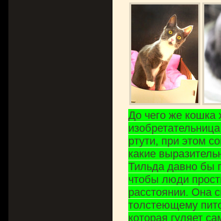
До чего же кошка
изобретательница 
ртути, при этом с
какие выразительн
Тильда давно бы п
чтобы люди прости
расстоянии. Она 
толстеющему пито
которая гуляет са