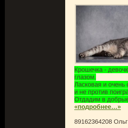
Крошечка - девоч
глазом.
Ласковая и очень
и не против поигра
Отдадим в добрые
«подробнее…»
89162364208 Ольг