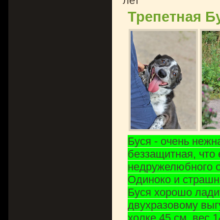
лет
Трепетная Б
Буся - очень нежн
беззащитная, что 
недружелюбного о
Одиноко и страшн
Буся хорошо ладит
двухразовому выгу
холке 45 см, вес 