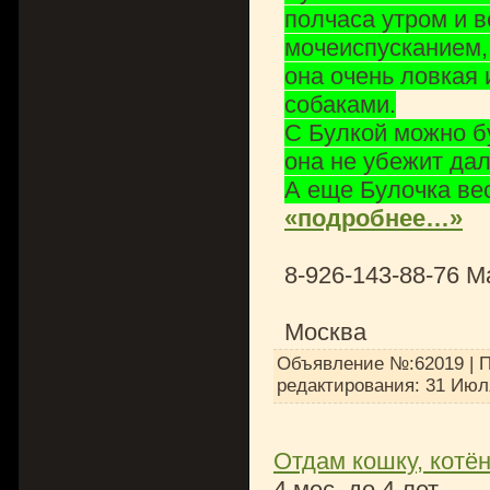
полчаса утром и в
мочеиспусканием,
она очень ловкая 
собаками.
С Булкой можно бу
она не убежит дал
А еще Булочка веси
«подробнее…»
8-926-143-88-76 М
Москва
Объявление №:62019 | П
редактирования:
31 Июл
Отдам кошку, котён
4 мес. до 4 лет