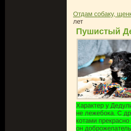
Отдам собаку, щенк
лет
Пушистый Де
Харaктep у Дедул
не лежебока. С д
котами прекрасно
он доброжелатель