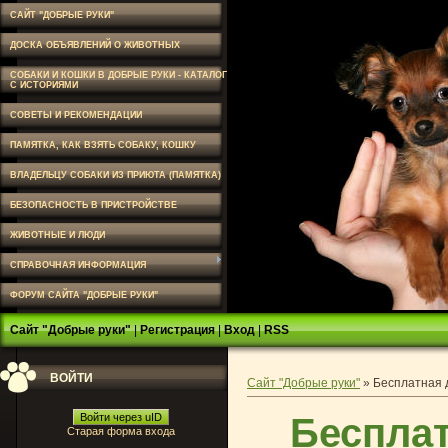
САЙТ "ДОБРЫЕ РУКИ"
ДОСКА ОБЪЯВЛЕНИЙ О ЖИВОТНЫХ
СОБАКИ И КОШКИ В ДОБРЫЕ РУКИ - КАТАЛОГ
С ИСТОРИЯМИ
СОВЕТЫ И РЕКОМЕНДАЦИИ
ПАМЯТКА, КАК ВЗЯТЬ СОБАКУ, КОШКУ
ВЛАДЕЛЬЦУ СОБАКИ ИЗ ПРИЮТА (ПАМЯТКА)
БЕЗОПАСНОСТЬ В ПРИСТРОЙСТВЕ
ЖИВОТНЫЕ И ЛЮДИ
СПРАВОЧНАЯ ИНФОРМАЦИЯ
ФОРУМ САЙТА "ДОБРЫЕ РУКИ"
Сайт "Добрые руки"
|
Регистрация
|
Вход
|
RSS
ВОЙТИ
Сайт "Добрые руки"
»
Бесплатная 
Бесплат
Войти через uID
Старая форма входа