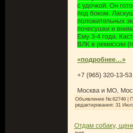
с удочкой. Он гот
под боком. Ласку
положительных эм
почесушки и внима
Ему 3-4 года. Кас
ВЛК в ремиссии (п
«подробнее…»
+7 (965) 320-13-53
Москва и МО, Мос
Объявление №:62746 | П
редактирования:
31 Июл
Отдам собаку, щенк