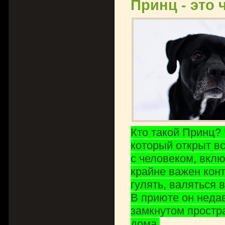
Принц - это 
Кто такой Принц?
который открыт вс
с человеком, вклю
крайне важен кон
гулять, валяться 
В приюте он недав
замкнутом простр
дома.