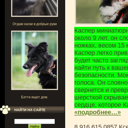
Отдам хаски в добрые руки
Каспер миниатюрн
около 9 лет, он с
ножках, весом 15 к
Каспер легко прив
будет часто загля
найти путь к ваше
безопасности. Мо
голоса. Он словно
свернется и превр
шерсткой скрывае
Бэтти ищет дом.
сердце, которое К
НАЙТИ НА САЙТЕ
«подробнее…»
8 916 615 0857 Кс