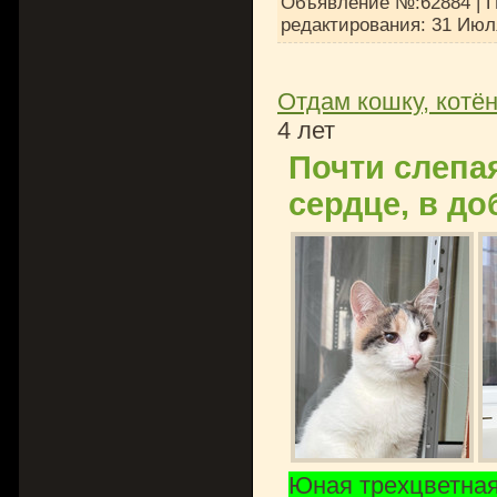
Объявление №:62884 | П
редактирования:
31 Июл
Отдам кошку, котён
4 лет
Почти слепа
сердце, в до
Юная трехцветная