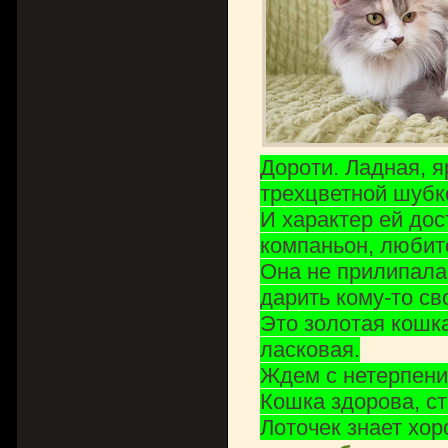
Дороти. Ладная, 
трехцветной шубк
И характер ей дос
компаньон, любит
Она не прилипала
дарить кому-то св
Это золотая кошк
ласковая.
Ждем с нетерпени
Кошка здорова, ст
Лоточек знает хор