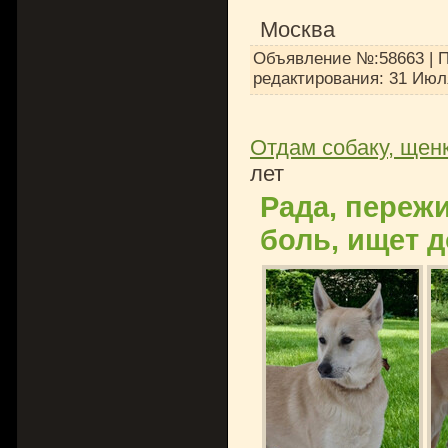
Москва
Объявление №:58663 | П
редактирования:
31 Июл
Отдам собаку, щенк
лет
Рада, переж
боль, ищет 