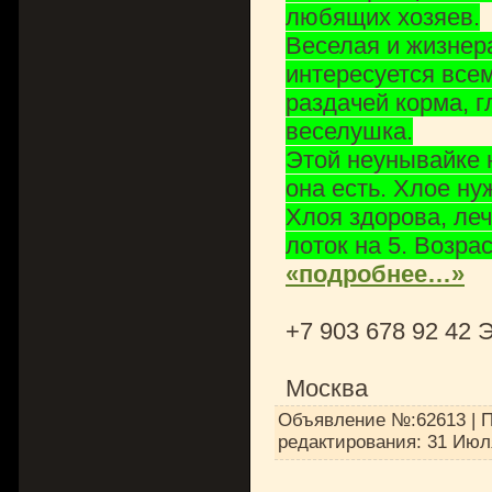
любящих хозяев.
Веселая и жизнера
интересуется все
раздачей корма, г
веселушка.
Этой неунывайке н
она есть. Хлое ну
Хлоя здорова, леч
лоток на 5. Возрас
«подробнее…»
+7 903 678 92 42 
Москва
Объявление №:62613 | П
редактирования:
31 Июл