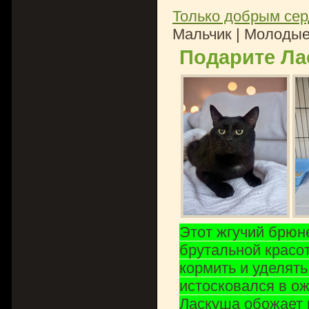
Только добрым сер
Мальчик | Молодые 
Подарите Ла
Этот жгучий брюн
брутальной красот
кормить и уделять
истосковался в о
Ласкуша обожает г