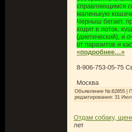
справляющимся со
маленькую кошач
Черныш бегает, пр
ходит в лоток, куш
(диетический), и 
от паразитов и ка
«подробнее…»
8-906-753-05-75 С
Москва
Объявление №:62855 | П
редактирования:
31 Июл
Отдам собаку, щенк
лет