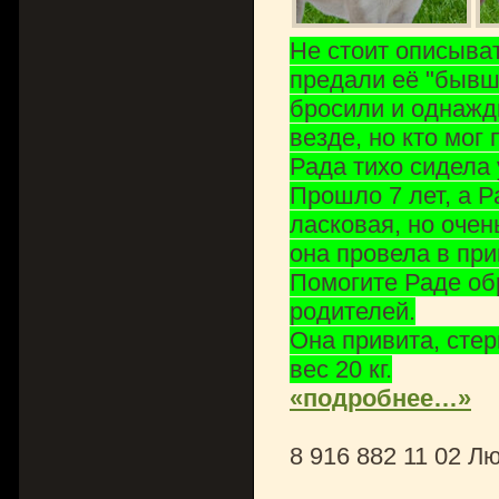
Не стоит описыват
предали её "бывши
бросили и однажд
везде, но кто мог 
Рада тихо сидела
Прошло 7 лет, а Р
ласковая, но очень
она провела в при
Помогите Раде об
родителей.
Она привита, стер
вес 20 кг.
«подробнее…»
8 916 882 11 02 