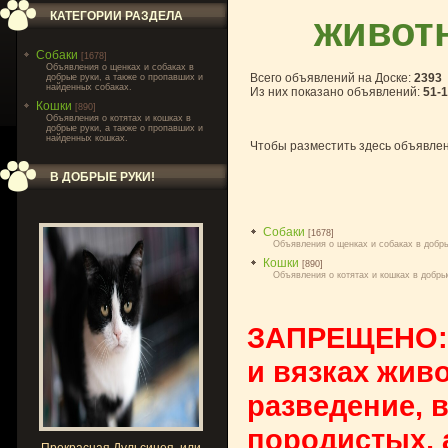
животн
КАТЕГОРИИ РАЗДЕЛА
Собаки
[1678]
Объявления о щенках и собаках в
Всего объявлений на Доске
:
2393
добрые руки, а также о пропавших и
найденных собаках.
Из них показано объявлений
:
51-
Кошки
[890]
Объявления о котятах и кошках в
добрые руки, а также о пропавших и
найденных кошках.
Чтобы разместить здесь объявле
В ДОБРЫЕ РУКИ!
Собаки
[1678]
Объявления о щенках и собаках в добры
Кошки
[890]
Объявления о котятах и кошках в добры
ЗАПРЕЩЕНО: 
и вязках жив
разведение, 
породистых, 