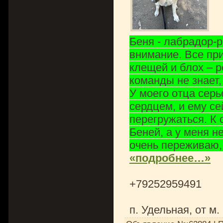
Беня - лабрадор-
внимание. Все при
клещей и блох – р
команды не знает,
У моего отца сер
сердцем, и ему се
перегружаться. К
Беней, а у меня н
очень переживаю,
«подробнее…»
+79252959491
п. Удельная, от м