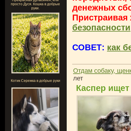
Прекрасная Дульсинея, или
просто Дуся. Кошка в добрые
денежных сбо
руки.
Пристраивая
безопасности
СОВЕТ:
как б
Отдам собаку, щенк
лет
Котик Сережка в добрые руки
Каспер ищет