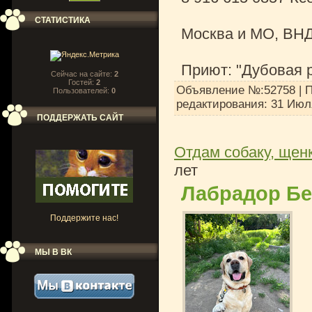
СТАТИСТИКА
Москва и МО, ВНД
Приют: "Дубовая 
Сейчас на сайте:
2
Гостей:
2
Объявление №:52758 | П
Пользователей:
0
редактирования:
31 Июл
ПОДДЕРЖАТЬ САЙТ
Отдам собаку, щенк
лет
Лабрадор Бе
Поддержите нас!
МЫ В ВК