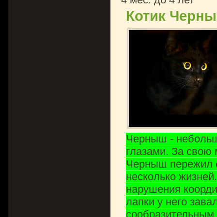
Котик Черны
Черныш - небольшо
глазами. За свою 
Черныш пережил ст
несколько жизней
нарушения коорди
лапки у него зава
сообразительным,