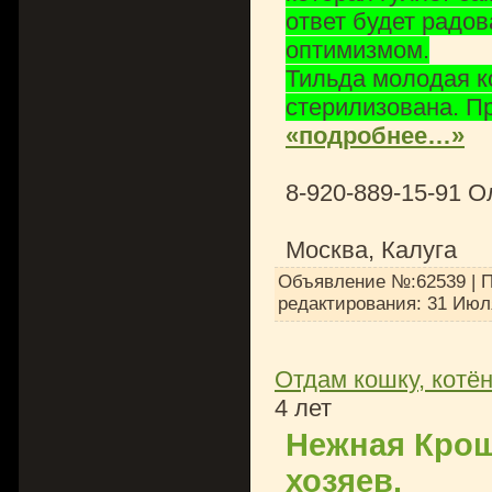
ответ будет радов
оптимизмом.
Тильда молодая ко
стерилизована. Пр
«подробнее…»
8-920-889-15-91 О
Москва, Калуга
Объявление №:62539 | П
редактирования:
31 Июл
Отдам кошку, котён
4 лет
Нежная Крош
хозяев.