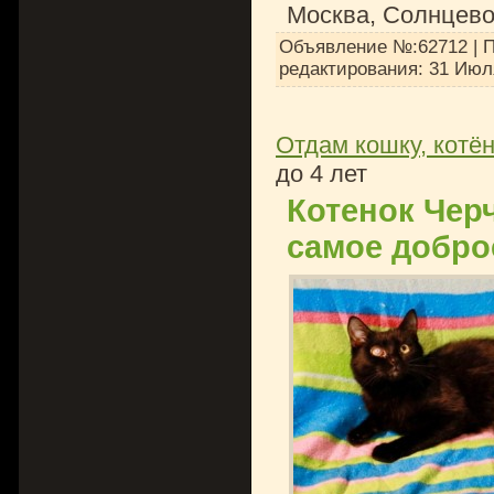
Москва, Солнцев
Объявление №:62712 | П
редактирования:
31 Июл
Отдам кошку, котён
до 4 лет
Котенок Чер
самое добро