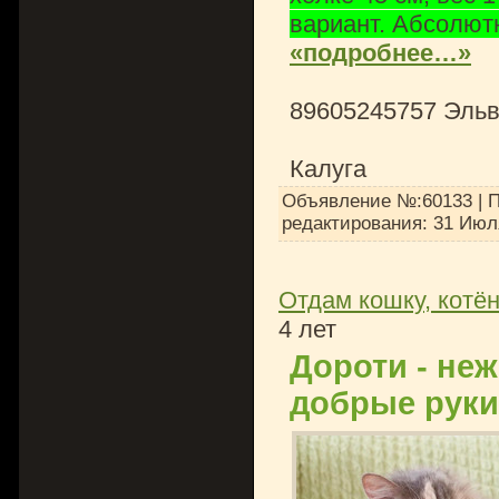
вариант. Абсолют
«подробнее…»
89605245757 Эль
Калуга
Объявление №:60133 | П
редактирования:
31 Июл
Отдам кошку, котён
4 лет
Дороти - неж
добрые руки