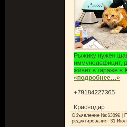
Рыжику нужен шанс
иммунодефицит, р
живет в гараже в 
«подробнее…»
+79184227365
Краснодар
Объявление №:63899 | П
редактирования:
31 Июл