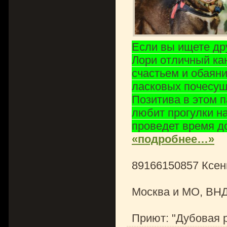
Если вы ищете дру
Лори отличный ка
счастьем и обаяни
ласковых почесуше
Позитива в этом п
любит прогулки н
проведет время до
«подробнее…»
89166150857 Ксен
Москва и МО, ВНД
Приют: "Дубовая 