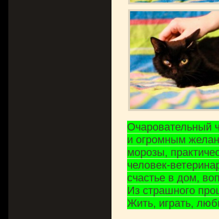
Очаровательный ч
и огромным желан
морозы, практичес
человек-ветерина
счастье в дом, во
Из страшного про
Жить, играть, люб