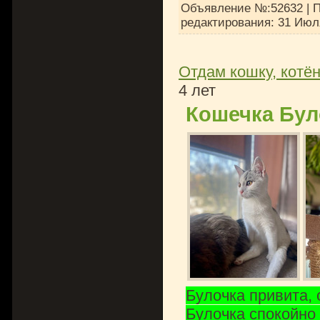
Объявление №:52632 | П
редактирования:
31 Июл
Отдам кошку, котён
4 лет
Кошечка Бул
Булочка привита,
Булочка спокойно