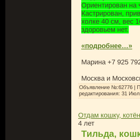
Ориентирован на 
Кастрирован, прив
холке 40 см, вес 
здоровьем нет.
«подробнее…»
Марина +7 925 792
Москва и Московс
Объявление №:62776 | П
редактирования:
31 Июл
Отдам кошку, котён
4 лет
Тильда, кош