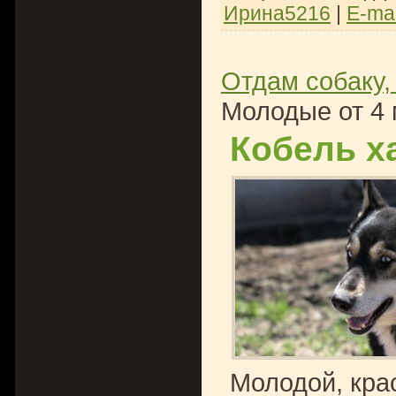
Ирина5216
|
E-mai
Отдам собаку,
Молодые от 4 
Кобель х
Молодой, кра