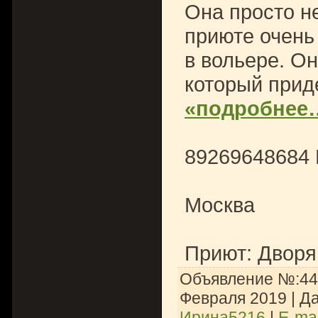
Она просто не
приюте очень 
в вольере. Он
который приде
«подробнее
89269648684
Москва
Приют: Дворя
Объявление №:447
Февраля 2019
| Д
Ирина5216
|
E-mai