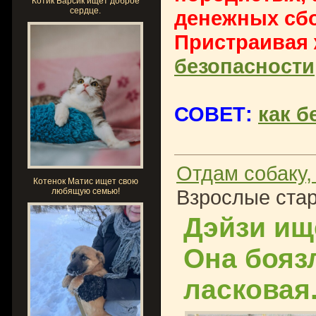
Котик Барсик ищет доброе
сердце.
денежных сбо
Пристраивая
безопасности
СОВЕТ:
как б
Отдам собаку,
Котенок Матис ищет свою
Взрослые стар
любящую семью!
Дэйзи ище
Она бояз
ласковая