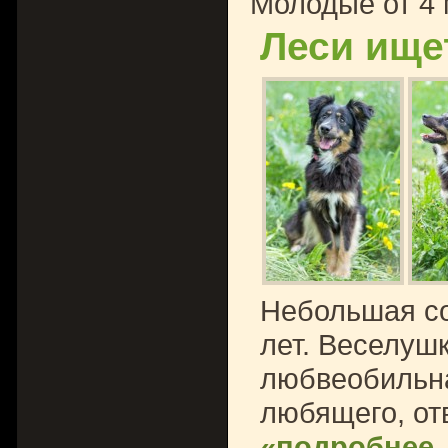
Молодые от 4 
Леси ище
Небольшая соб
лет. Веселушк
любвеобильна
любящего, от
«подробнее