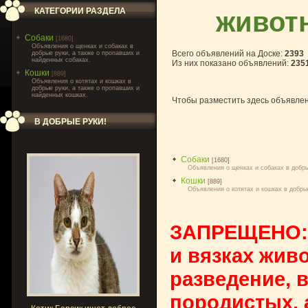
животн
КАТЕГОРИИ РАЗДЕЛА
Собаки
[1680]
Объявления о щенках и собаках в
Всего объявлений на Доске
:
2393
добрые руки, а также о пропавших и
найденных собаках.
Из них показано объявлений
:
235
Кошки
[889]
Объявления о котятах и кошках в
добрые руки, а также о пропавших и
найденных кошках.
Чтобы разместить здесь объявле
В ДОБРЫЕ РУКИ!
Собаки
[1680]
Объявления о щенках и собаках в добры
Кошки
[889]
Объявления о котятах и кошках в добры
ЗАПРЕЩЕНО: 
и вязках жив
разведение, 
породистых, 