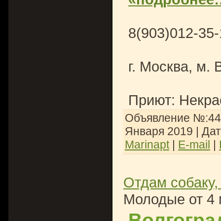
8(903)012-35
г. Москва, м.
Приют: Некра
Объявление №:446
Января 2019
| Да
Marinapt
|
E-mail
|
Отдам собаку,
Молодые от 4 
Волгогра