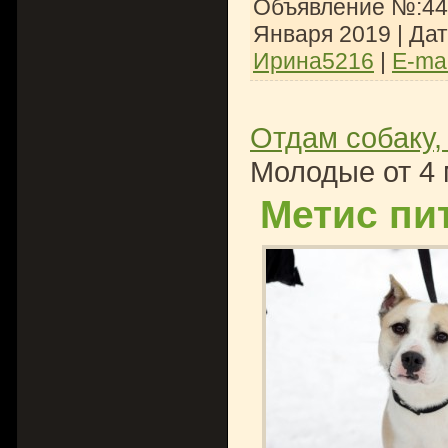
Объявление №:447
Января 2019
| Да
Ирина5216
|
E-mai
Отдам собаку,
Молодые от 4 
Метис пи