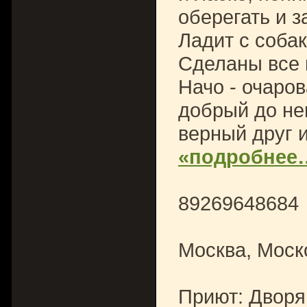
оберегать и 
Ладит с соба
Сделаны все 
Начо - очаро
добрый до не
верный друг и
«подробнее
89269648684
Москва, Моск
Приют: Дворя