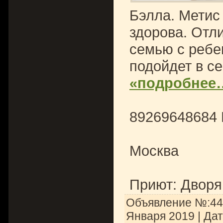
Бэлла. Метис
здорова. Отли
семью с ребе
подойдет в с
«подробнее
89269648684
Москва
Приют: Дворя
Объявление №:447
Января 2019
| Да