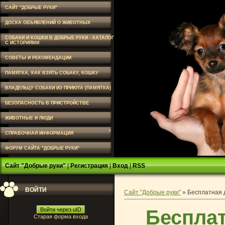
САЙТ "ДОБРЫЕ РУКИ"
ДОСКА ОБЪЯВЛЕНИЙ О ЖИВОТНЫХ
СОБАКИ И КОШКИ В ДОБРЫЕ РУКИ - КАТАЛОГ
С ИСТОРИЯМИ
СОВЕТЫ И РЕКОМЕНДАЦИИ
ПАМЯТКА, КАК ВЗЯТЬ СОБАКУ, КОШКУ
ВЛАДЕЛЬЦУ СОБАКИ ИЗ ПРИЮТА (ПАМЯТКА)
БЕЗОПАСНОСТЬ В ПРИСТРОЙСТВЕ
ЖИВОТНЫЕ И ЛЮДИ
СПРАВОЧНАЯ ИНФОРМАЦИЯ
ФОРУМ САЙТА "ДОБРЫЕ РУКИ"
Сайт "Добрые руки"
|
Регистрация
|
Вход
|
RSS
ВОЙТИ
Сайт "Добрые руки"
»
Бесплатная 
Бесплат
Войти через uID
Старая форма входа