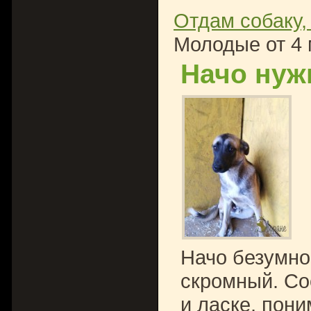
Отдам собаку,
Молодые от 4 
Начо нуж
Начо безумно
скромный. Со
и ласке, пони