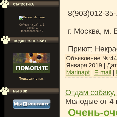
СТАТИСТИКА
8(903)012-35
Сейчас на сайте:
1
Гостей:
1
г. Москва, м.
Пользователей:
0
ПОДДЕРЖАТЬ САЙТ
Приют: Некра
Объявление №:447
Января 2019
| Да
Marinapt
|
E-mail
|
Поддержите нас!
Отдам собаку,
МЫ В ВК
Молодые от 4 
Очень-оч