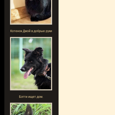
Котенок Джой в добрые руки
Бэтти ищет дом.