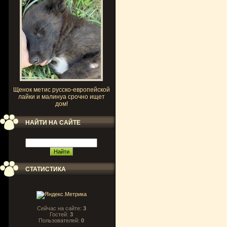
Щенок метис русско-европейской
лайки и малинуа срочно ищет
дом!
НАЙТИ НА САЙТЕ
СТАТИСТИКА
Сейчас на сайте:
3
Гостей:
3
Пользователей:
0