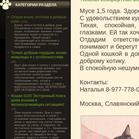
КАТЕГОРИИ РАЗДЕЛА
Мусе 1,5 года. Здор
С удовольствием куш
Отдам кошку, котёнка в добрые
руки.
[784]
Тихая, спокойная
Кошки, коты и котята в добрые руки.
Объявления о поиске новых хозяев для
глазками. Ей так хо
кошек, потерявших прежних хозяев,
брошенных кошек из приютов и с
передержек. Общий раздел,
Отдадим ответст
объединяющий все объявления о
пристраиваемых кошках, которые
понимают и берегут
нуждаются в семье.
Одной кошкой в дом
Только добрым сердцам: кошки-
инвалиды и с особенностями.
доброму котику.
[49]
Ищут Дом кошки и котята с утраченными
В спокойную нешумн
глазками, сниженным зрением, или
косметическими дефектами глаз,
глухотой или хроническими
заболеваниями, требующими или не
Контакты:
требующими спец. ухода и
поддерживающего лечения, а также с
вирусоносительством, БЕЗОПАСНЫМ
Наталья 8-977-778-
ДЛЯ ЧЕЛОВЕКА И СОБАК.
Кошки SOS! Экстренный поиск
дома кошкам в
Москва, Славянский
жизнеугрожающих ситуациях!
[22]
Этим кошкам хозяева, Дом и семья
нужны безотлагательно в связи с
условиями проживания, ставящими их
жизнь и здоровье под угрозу! Кошки,
живущие на улице, в подвалах, на
лестничной площадке и т.п., брошенные
на дачах, при переездах и пр. своими
хозяевами, оставшиеся без еды,
укрытия, защиты и опеки, а также