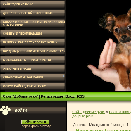
САЙТ "ДОБРЫЕ РУКИ"
ДОСКА ОБЪЯВЛЕНИЙ О ЖИВОТНЫХ
СОБАКИ И КОШКИ В ДОБРЫЕ РУКИ - КАТАЛОГ
С ИСТОРИЯМИ
СОВЕТЫ И РЕКОМЕНДАЦИИ
ПАМЯТКА, КАК ВЗЯТЬ СОБАКУ, КОШКУ
ВЛАДЕЛЬЦУ СОБАКИ ИЗ ПРИЮТА (ПАМЯТКА)
БЕЗОПАСНОСТЬ В ПРИСТРОЙСТВЕ
ЖИВОТНЫЕ И ЛЮДИ
СПРАВОЧНАЯ ИНФОРМАЦИЯ
ФОРУМ САЙТА "ДОБРЫЕ РУКИ"
Сайт "Добрые руки"
|
Регистрация
|
Вход
|
RSS
ВОЙТИ
Сайт "Добрые руки"
»
Бесплатная 
добрые руки.
Войти через uID
Девочка | Молодые от 4 мес. до 4 
Старая форма входа
Нежная комфортная мо