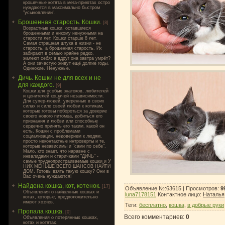
крошечные котята в мега-приютах остро
нуждаются в максимально быстром
"усыновлении".
Брошенная старость. Кошки.
[8]
Возрастные кошки, оставшиеся
брошенными и никому ненужными на
старости лет. Кошки старше 8 лет.
Самая страшная штука в жизни - не
старость, а брошенная старость. Их
забирают в семью крайне редко,
жалеют себя: а вдруг она завтра умрёт?
А они зачастую живут ещё долгие годы.
Одинокие. Ненужные.
Дичь. Кошки не для всех и не
для каждого.
[9]
Кошки для особых знатоков, любителей
и ценителей кошачей независимости.
Для супер-людей, уверенных в своих
силах и силе своей любви к котикам,
которые готовы побороться за доверие
своего нового питомца, добиться его
признания и любви или способные
сердечно принять его таким, какой он
есть. Кошки с проблемами
социализации, недоверием к людям,
просто неконтактные интроверты и те,
которые независимы и "сами по себе".
Мало, кто знает, что наравне с
инвалидами и старичками "ДИЧЬ" -
самые труднопристраиваемые кошки и У
НИХ МЕНЬШЕ ВСЕГО ШАНСОВ НАЙТИ
ДОМ. Готовы взять такую кошку? Они в
Вас очень нуждаются!
Найдена кошка, кот, котенок.
[17]
Объявление №:63615 |
Просмотров
:
9
Объявления о найденных кошках и
luna7178151
Контактное лицо
:
Наталья
котах, которые, предположительно
имеют хозяев.
Теги
:
бесплатно
,
кошка
,
в добрые руки
Пропала кошка.
[0]
Всего комментариев
:
0
Объявления о потерянных кошках,
котах и котятах.