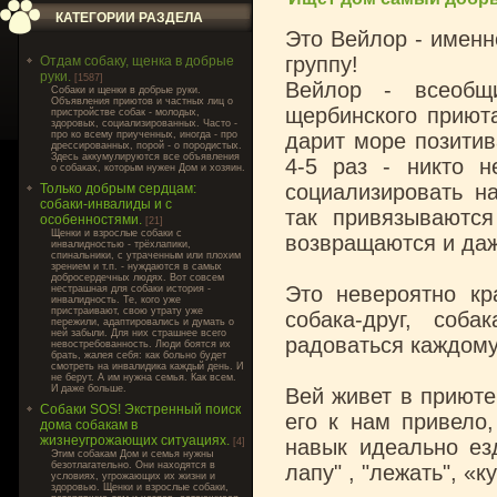
КАТЕГОРИИ РАЗДЕЛА
Это Вейлор - именн
группу!
Отдам собаку, щенка в добрые
руки.
[1587]
Вейлор - всеобщ
Cобаки и щенки в добрые руки.
Объявления приютов и частных лиц о
щербинского приюта
пристройстве собак - молодых,
здоровых, социализированных. Часто -
про ко всему приученных, иногда - про
дарит море позитив
дрессированных, порой - о породистых.
Здесь аккумулируются все объявления
4-5 раз - никто 
о собаках, которым нужен Дом и хозяин.
социализировать н
Только добрым сердцам:
собаки-инвалиды и с
так привязываются
особенностями.
[21]
Щенки и взрослые собаки с
возвращаются и даж
инвалидностью - трёхлапики,
спинальники, с утраченным или плохим
зрением и т.п. - нуждаются в самых
добросердечных людях. Вот совсем
Это невероятно кр
нестрашная для собаки история -
инвалидность. Те, кого уже
пристраивают, свою утрату уже
собака-друг, соб
пережили, адаптировались и думать о
ней забыли. Для них страшнее всего
радоваться каждому
невостребованность. Люди боятся их
брать, жалея себя: как больно будет
смотреть на инвалидика каждый день. И
не берут. А им нужна семья. Как всем.
И даже больше.
Вей живет в приюте
Собаки SOS! Экстренный поиск
его к нам привело
дома собакам в
жизнеугрожающих ситуациях.
навык идеально ез
[4]
Этим собакам Дом и семья нужны
безотлагательно. Они находятся в
лапу" , "лежать", «
условиях, угрожающих их жизни и
здоровью. Щенки и взрослые собаки,