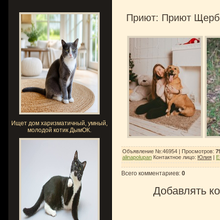
Приют: Приют Щерб
Ищет дом харизматичный, умный,
молодой котик ДымОК.
Объявление №:46954 |
Просмотров
:
7
alinapolupan
Контактное лицо
:
Юлия
|
E
Всего комментариев
:
0
Добавлять ко