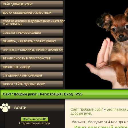
САЙТ "ДОБРЫЕ РУКИ"
ДОСКА ОБЪЯВЛЕНИЙ О ЖИВОТНЫХ
СОБАКИ И КОШКИ В ДОБРЫЕ РУКИ - КАТАЛОГ
С ИСТОРИЯМИ
СОВЕТЫ И РЕКОМЕНДАЦИИ
ПАМЯТКА, КАК ВЗЯТЬ СОБАКУ, КОШКУ
ВЛАДЕЛЬЦУ СОБАКИ ИЗ ПРИЮТА (ПАМЯТКА)
БЕЗОПАСНОСТЬ В ПРИСТРОЙСТВЕ
ЖИВОТНЫЕ И ЛЮДИ
СПРАВОЧНАЯ ИНФОРМАЦИЯ
ФОРУМ САЙТА "ДОБРЫЕ РУКИ"
Сайт "Добрые руки"
|
Регистрация
|
Вход
|
RSS
ВОЙТИ
Сайт "Добрые руки"
»
Бесплатная 
добрые руки.
Войти через uID
Мальчик | Молодые от 4 мес. до 4 
Старая форма входа
Ищет дом самый добрый