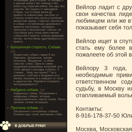
потерявшие дом и хозяев, остающиеся
в данный момент без помощи и без
Вейлор ладит с дру
опеки под открытым небом, без еды, без
укрытия, без защиты от живодёров.
Собаки, чьи условия жизни до
свои качества лид
крайности невыносимы: насилие со
стороны хозяев или угроза усыпления;
любимцем или же вт
крошечные щенки, старички, мерзлячки
и собаки с ослабленным здоровьем в
показывает себя то
приютах-тысячниках; чрезмерно
трепетные и безответные собачки, не
способные дать отпор агрессивным
собратьям в приюте; нежные домашние
пёсики, неспособные адаптироваться к
Вейлор ищет в спут
приюту.
стать ему более 
Брошенная старость. Собаки.
[29]
пожалеете об этой в
Возрастные собаки старше 8 лет.
Одинокие, брошенные, никому
ненужные. Преданные - в обоих
смыслах слова. Одна из самых
Вейлору 3 года, 
труднопристраиваемых категорий, все
хотят щенков и молодых собачек. А
старики... Кому они нужны? Так и
необходимые приви
доживают свой век в бездомности и
никому ненужности и умирают от тоски
ответственном со
в одиночестве. Поможете исправить
несправедливость?
судьбу, в Москву 
Найдена собака.
[28]
Найденные собаки. Объявления о
отапливаемый вольер
найденных собаках, которые,
предположительно, имели хозяев. Поиск
прежних хозяев потеряшек.
Контакты:
Пропала собака.
[7]
Объявления о потерянных собаках.
8-916-178-37-50 Юл
Хозяева ищут своих пропавших собак.
В ДОБРЫЕ РУКИ!
Москва, Московская