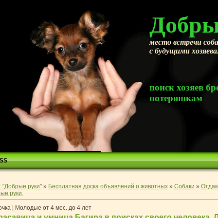
Добры
место встречи соба
с будущими хозяев
поиск хозяев 
потеряшкам
SS
 "Добрые руки"
»
Бесплатная доска объявлений о животных
»
Собаки
»
Отдам
ые руки.
чка | Молодые от 4 мес. до 4 лет
расавица и умница Багира в поисках своего человека. 