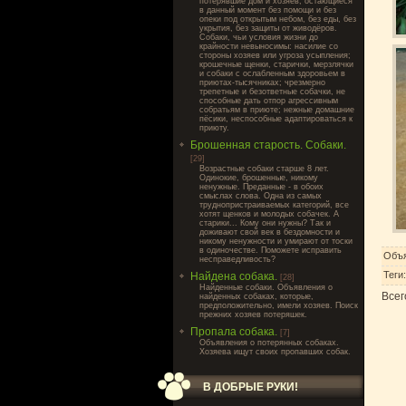
потерявшие дом и хозяев, остающиеся
в данный момент без помощи и без
опеки под открытым небом, без еды, без
укрытия, без защиты от живодёров.
Собаки, чьи условия жизни до
крайности невыносимы: насилие со
стороны хозяев или угроза усыпления;
крошечные щенки, старички, мерзлячки
и собаки с ослабленным здоровьем в
приютах-тысячниках; чрезмерно
трепетные и безответные собачки, не
способные дать отпор агрессивным
собратьям в приюте; нежные домашние
пёсики, неспособные адаптироваться к
приюту.
Брошенная старость. Собаки.
[29]
Возрастные собаки старше 8 лет.
Одинокие, брошенные, никому
ненужные. Преданные - в обоих
смыслах слова. Одна из самых
труднопристраиваемых категорий, все
хотят щенков и молодых собачек. А
старики... Кому они нужны? Так и
доживают свой век в бездомности и
никому ненужности и умирают от тоски
в одиночестве. Поможете исправить
Объя
несправедливость?
Теги
Найдена собака.
[28]
Найденные собаки. Объявления о
Всег
найденных собаках, которые,
предположительно, имели хозяев. Поиск
прежних хозяев потеряшек.
Пропала собака.
[7]
Объявления о потерянных собаках.
Хозяева ищут своих пропавших собак.
В ДОБРЫЕ РУКИ!