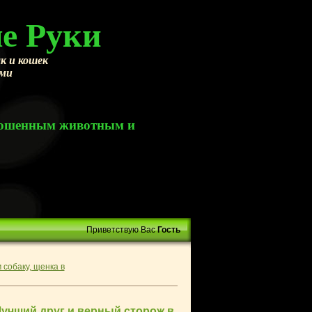
е Руки
к и кошек
ами
брошенным животным и
Приветствую Вас
Гость
 собаку, щенка в
Лучший друг и верный сторож в