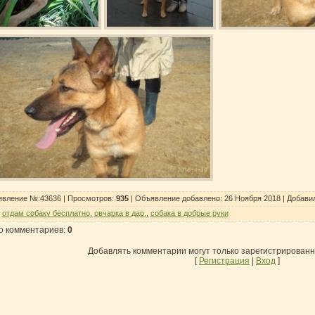
вление №:43636 |
Просмотров
:
935
| Объявление добавлено:
26 Ноября 2018
|
Добави
:
отдам собаку бесплатно
,
овчарка в дар.
,
собака в добрые руки
о комментариев
:
0
Добавлять комментарии могут только зарегистрирован
[
Регистрация
|
Вход
]