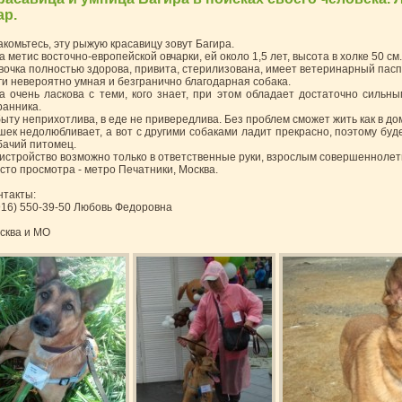
ар.
акомьтесь, эту рыжую красавицу зовут Багира.
а метис восточно-европейской овчарки, ей около 1,5 лет, высота в холке 50 см.
вочка полностью здорова, привита, стерилизована, имеет ветеринарный пас
ги невероятно умная и безгранично благодарная собака.
а очень ласкова с теми, кого знает, при этом обладает достаточно сильн
ранника.
быту неприхотлива, в еде не привередлива. Без проблем сможет жить как в до
шек недолюбливает, а вот с другими собаками ладит прекрасно, поэтому буд
бачий питомец.
истройство возможно только в ответственные руки, взрослым совершеннолетн
сто просмотра - метро Печатники, Москва.
нтакты:
916) 550-39-50 Любовь Федоровна
сква и МО