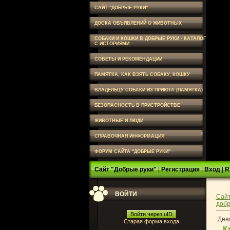
САЙТ "ДОБРЫЕ РУКИ"
ДОСКА ОБЪЯВЛЕНИЙ О ЖИВОТНЫХ
СОБАКИ И КОШКИ В ДОБРЫЕ РУКИ - КАТАЛОГ
С ИСТОРИЯМИ
СОВЕТЫ И РЕКОМЕНДАЦИИ
ПАМЯТКА, КАК ВЗЯТЬ СОБАКУ, КОШКУ
ВЛАДЕЛЬЦУ СОБАКИ ИЗ ПРИЮТА (ПАМЯТКА)
БЕЗОПАСНОСТЬ В ПРИСТРОЙСТВЕ
ЖИВОТНЫЕ И ЛЮДИ
СПРАВОЧНАЯ ИНФОРМАЦИЯ
ФОРУМ САЙТА "ДОБРЫЕ РУКИ"
Сайт "Добрые руки"
|
Регистрация
|
Вход
|
R
ВОЙТИ
Сайт
добр
Войти через uID
Дево
Старая форма входа
К