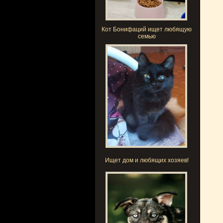
Кот Бонифаций ищет любящую
семью
Ищет дом и любящих хозяев!