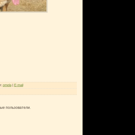
л
:
omela
|
E-mail
ные пользователи.