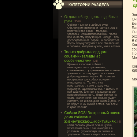
д
КАТЕГОРИИ РАЗДЕЛА
Зн
Отдам собаку, щенка в добрые
Он
руки.
[1590]
Де
Cобаки и щенки в добрые руки.
Ба
Объявления приютов и частных лиц о
пристройстве собак - молодых,
Он
здоровых, социализированных. Часто -
ох
про ко всему приученных, иногда - про
дрессированных, порой - о породистых.
В 
Здесь аккумулируются все объявления
Ко
о собаках, которым нужен Дом и хозяин.
со
Только добрым сердцам:
Пр
собаки-инвалиды и с
Ме
особенностями.
[21]
Щенки и взрослые собаки с
Ко
инвалидностью - трёхлапики,
8(
спинальники, с утраченным или плохим
зрением и т.п. - нуждаются в самых
добросердечных людях. Вот совсем
Мо
нестрашная для собаки история -
инвалидность. Те, кого уже
пристраивают, свою утрату уже
пережили, адаптировались и думать о
ней забыли. Для них страшнее всего
невостребованность. Люди боятся их
брать, жалея себя: как больно будет
смотреть на инвалидика каждый день. И
не берут. А им нужна семья. Как всем.
И даже больше.
Собаки SOS! Экстренный поиск
дома собакам в
жизнеугрожающих ситуациях.
[4]
Этим собакам Дом и семья нужны
безотлагательно. Они находятся в
условиях, угрожающих их жизни и
здоровью. Щенки и взрослые собаки,