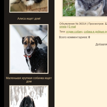
Алиса ищет дом!
Объявление №:36314 |
Просмотров
:
1
omela
|
E-mail
Теги
:
отдам собаку
,
собака в добрые р
Всего комментариев
:
0
Добавля
Маленькая хрупкая собачка ищет
дом