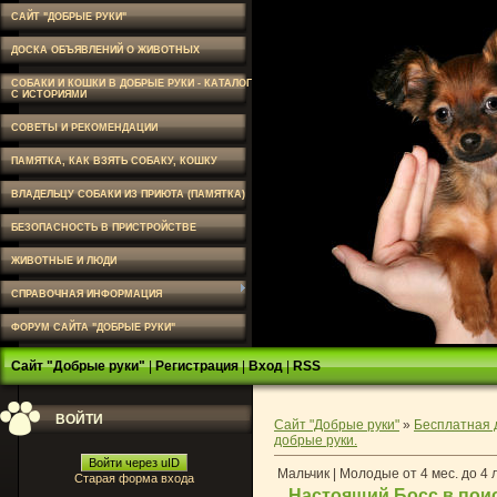
САЙТ "ДОБРЫЕ РУКИ"
ДОСКА ОБЪЯВЛЕНИЙ О ЖИВОТНЫХ
СОБАКИ И КОШКИ В ДОБРЫЕ РУКИ - КАТАЛОГ
С ИСТОРИЯМИ
СОВЕТЫ И РЕКОМЕНДАЦИИ
ПАМЯТКА, КАК ВЗЯТЬ СОБАКУ, КОШКУ
ВЛАДЕЛЬЦУ СОБАКИ ИЗ ПРИЮТА (ПАМЯТКА)
БЕЗОПАСНОСТЬ В ПРИСТРОЙСТВЕ
ЖИВОТНЫЕ И ЛЮДИ
СПРАВОЧНАЯ ИНФОРМАЦИЯ
ФОРУМ САЙТА "ДОБРЫЕ РУКИ"
Сайт "Добрые руки"
|
Регистрация
|
Вход
|
RSS
ВОЙТИ
Сайт "Добрые руки"
»
Бесплатная 
добрые руки.
Войти через uID
Мальчик | Молодые от 4 мес. до 4 
Старая форма входа
Настоящий Босс в поис