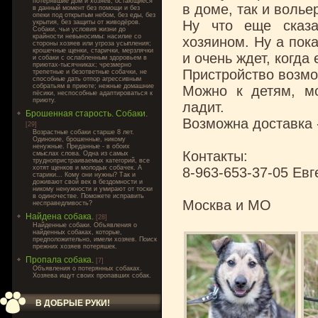
потерявшие дом и хозяев, остающиеся
в доме, так и волье
в данный момент без помощи и без
опеки под открытым небом, без еды, без
Ну что еще сказа
укрытия, без защиты от живодёров.
Собаки, чьи условия жизни до
крайности невыносимы: насилие со
хозяином. Ну а пок
стороны хозяев или угроза усыпления;
крошечные щенки, старички, мерзлячки
и очень ждет, когда
и собаки с ослабленным здоровьем в
приютах-тысячниках; чрезмерно
Пристройство возмож
трепетные и безответные собачки, не
способные дать отпор агрессивным
собратьям в приюте; нежные домашние
Можно к детям, м
пёсики, неспособные адаптироваться к
приюту.
ладит.
Брошенная старость. Собаки.
Возможна доставка 
[29]
Возрастные собаки старше 8 лет.
Одинокие, брошенные, никому
ненужные. Преданные - в обоих
Контакты:
смыслах слова. Одна из самых
труднопристраиваемых категорий, все
хотят щенков и молодых собачек. А
8-963-653-37-05 Евг
старики... Кому они нужны? Так и
доживают свой век в бездомности и
никому ненужности и умирают от тоски
в одиночестве. Поможете исправить
Москва и МО
несправедливость?
Найдена собака.
[28]
Найденные собаки. Объявления о
найденных собаках, которые,
предположительно, имели хозяев. Поиск
прежних хозяев потеряшек.
Пропала собака.
[7]
Объявления о потерянных собаках.
Хозяева ищут своих пропавших собак.
В ДОБРЫЕ РУКИ!