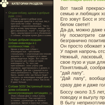
КАТЕГОРИИ РАЗДЕЛА
Вот такой прекра
семью и любящих хо
Отдам собаку, щенка в добрые
руки.
[1591]
Его зовут Босс и э
Cобаки и щенки в добрые руки.
Объявления приютов и частных лиц о
белом свете!!
пристройстве собак - молодых,
здоровых, социализированных. Часто -
про ко всему приученных, иногда - про
Да-да, можно даже н
дрессированных, порой - о породистых.
Здесь аккумулируются все объявления
Ну посмотрите са
о собаках, которым нужен Дом и хозяин.
безгранично позитив
Только добрым сердцам:
собаки-инвалиды и с
Он просто обожает ж
особенностями.
[21]
Щенки и взрослые собаки с
У парня напрочь отс
инвалидностью - трёхлапики,
спинальники, с утраченным или плохим
Нежный, ласковый, 
зрением и т.п. - нуждаются в самых
добросердечных людях. Вот совсем
свое пузо и уши дл
нестрашная для собаки история -
инвалидность. Те, кого уже
пристраивают, свою утрату уже
Понятливый, сообраз
пережили, адаптировались и думать о
ней забыли. Для них страшнее всего
"дай лапу".
невостребованность. Люди боятся их
брать, жалея себя: как больно будет
"Дай лапу", вообщ
смотреть на инвалидика каждый день. И
не берут. А им нужна семья. Как всем.
И даже больше.
сразу две и даже г
Собаки SOS! Экстренный поиск
дома собакам в
Боссу около 3,5 лет
жизнеугрожающих ситуациях.
[4]
Этим собакам Дом и семья нужны
поводку и выгулу пр
безотлагательно. Они находятся в
условиях, угрожающих их жизни и
В быту неприхотлив
здоровью. Щенки и взрослые собаки,