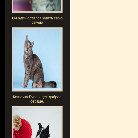
Он один остался ждать свою
семью
Кошечка Руна ищет доброе
сердце.