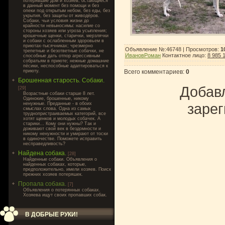
потерявшие дом и хозяев, остающиеся
в данный момент без помощи и без
опеки под открытым небом, без еды, без
укрытия, без защиты от живодёров.
Собаки, чьи условия жизни до
крайности невыносимы: насилие со
стороны хозяев или угроза усыпления;
крошечные щенки, старички, мерзлячки
и собаки с ослабленным здоровьем в
приютах-тысячниках; чрезмерно
Объявление №:46748 |
Просмотров
:
1
трепетные и безответные собачки, не
ИвановРоман
Контактное лицо
:
8 985 
способные дать отпор агрессивным
собратьям в приюте; нежные домашние
пёсики, неспособные адаптироваться к
приюту.
Всего комментариев
:
0
Брошенная старость. Собаки.
Добавл
[29]
Возрастные собаки старше 8 лет.
Одинокие, брошенные, никому
зарег
ненужные. Преданные - в обоих
смыслах слова. Одна из самых
труднопристраиваемых категорий, все
хотят щенков и молодых собачек. А
старики... Кому они нужны? Так и
доживают свой век в бездомности и
никому ненужности и умирают от тоски
в одиночестве. Поможете исправить
несправедливость?
Найдена собака.
[28]
Найденные собаки. Объявления о
найденных собаках, которые,
предположительно, имели хозяев. Поиск
прежних хозяев потеряшек.
Пропала собака.
[7]
Объявления о потерянных собаках.
Хозяева ищут своих пропавших собак.
В ДОБРЫЕ РУКИ!