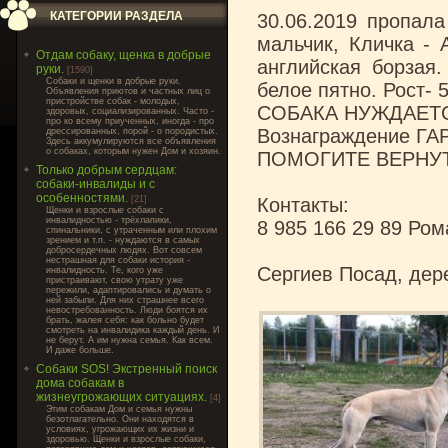
КАТЕГОРИИ РАЗДЕЛА
30.06.2019 пропала
мальчик, Кличка - 
Отдам собаку, щенка в добрые
английская борзая
руки.
[1590]
Cобаки и щенки в добрые руки.
белое пятно. Рост- 5
Объявления приютов и частных лиц о
пристройстве собак - молодых,
СОБАКА НУЖДАЕТ
здоровых, социализированных. Часто -
про ко всему приученных, иногда - про
Вознаграждение Г
дрессированных, порой - о породистых.
Здесь аккумулируются все объявления
о собаках, которым нужен Дом и хозяин.
ПОМОГИТЕ ВЕРНУТ
Только добрым сердцам:
собаки-инвалиды и с
особенностями.
[21]
Контакты:
Щенки и взрослые собаки с
инвалидностью - трёхлапики,
8 985 166 29 89 Ром
спинальники, с утраченным или плохим
зрением и т.п. - нуждаются в самых
добросердечных людях. Вот совсем
нестрашная для собаки история -
Сергиев Посад, дер
инвалидность. Те, кого уже
пристраивают, свою утрату уже
пережили, адаптировались и думать о
ней забыли. Для них страшнее всего
невостребованность. Люди боятся их
брать, жалея себя: как больно будет
смотреть на инвалидика каждый день. И
не берут. А им нужна семья. Как всем.
И даже больше.
Собаки SOS! Экстренный поиск
дома собакам в
жизнеугрожающих ситуациях.
[4]
Этим собакам Дом и семья нужны
безотлагательно. Они находятся в
условиях, угрожающих их жизни и
здоровью. Щенки и взрослые собаки,