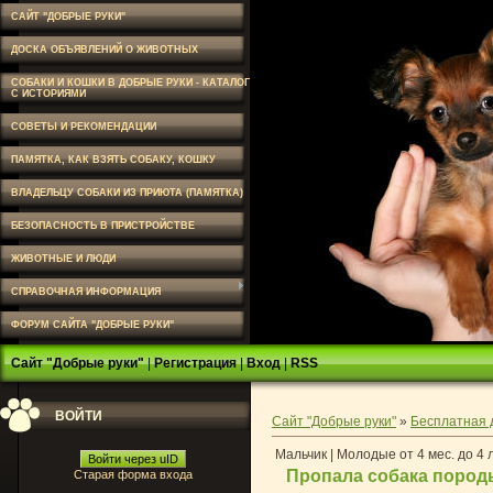
САЙТ "ДОБРЫЕ РУКИ"
ДОСКА ОБЪЯВЛЕНИЙ О ЖИВОТНЫХ
СОБАКИ И КОШКИ В ДОБРЫЕ РУКИ - КАТАЛОГ
С ИСТОРИЯМИ
СОВЕТЫ И РЕКОМЕНДАЦИИ
ПАМЯТКА, КАК ВЗЯТЬ СОБАКУ, КОШКУ
ВЛАДЕЛЬЦУ СОБАКИ ИЗ ПРИЮТА (ПАМЯТКА)
БЕЗОПАСНОСТЬ В ПРИСТРОЙСТВЕ
ЖИВОТНЫЕ И ЛЮДИ
СПРАВОЧНАЯ ИНФОРМАЦИЯ
ФОРУМ САЙТА "ДОБРЫЕ РУКИ"
Сайт "Добрые руки"
|
Регистрация
|
Вход
|
RSS
ВОЙТИ
Сайт "Добрые руки"
»
Бесплатная 
Мальчик | Молодые от 4 мес. до 4 
Войти через uID
Пропала собака породы
Старая форма входа