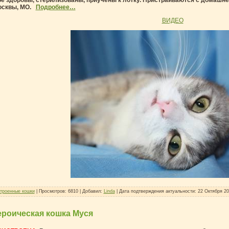
е здоровы, стерилизованы, приучены к лотку. Пристраиваются с домашне
осквы, МО.
Подробнее…
ВИДЕО
троенные кошки
| Просмотров: 6810 | Добавил:
Linda
| Дата подтверждения актуальности:
22 Октября 2
ероическая кошка Муся