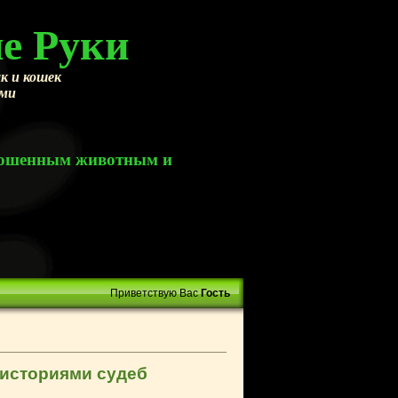
е Руки
к и кошек
ами
брошенным животным и
Приветствую Вас
Гость
 историями судеб