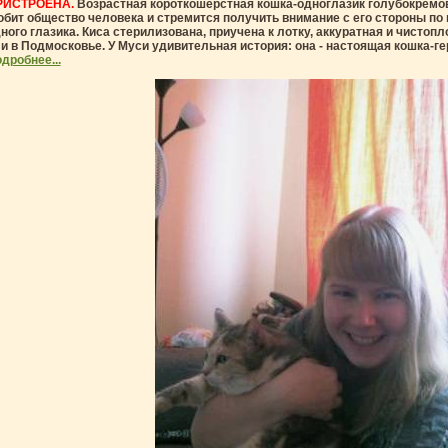
РИСТРОЕНА.
Возрастная короткошерстная кошка-одноглазик голубокремово
бит общество человека и стремится получить внимание с его стороны по 
ного глазика. Киса стерилизована, приучена к лотку, аккуратная и чисто
и в Подмосковье.
У Муси удивительная история: она - настоящая кошка-гер
дробнее...