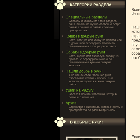
КАТЕГОРИИ РАЗДЕЛА
Всег
Из н
Специальные разделы
Собакам и кошкам из этого раздела
ваше внимание нужно особенно остро:
Наш 
самые срочные и самые сложные
пристройства.
кото
стра
Кошки в добрые руки
пред
Взять котёнка или кошку из приюта или
с домашней передержки можно по
впус
объявлениям в этом разделе сайта.
само
Собаки в добрые руки
соба
Взять щенка или взрослую собаку из
его 
приюта, с передержки можно по
объявлениям в данном разделе
каталога.
Нашли добрые руки!
Уже нашли свои "хорошие руки"
счастливые котики и песики, чьи
истории находятся в этом разделе
сайта.
Ушли на Радугу
Светлая Память животным, которых
больше с нами нет...
Архив
Странички о животных, которые сняты с
пристройства по разным причинам.
В ДОБРЫЕ РУКИ!
Если