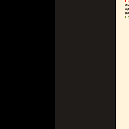
П
лю
од
ил
По