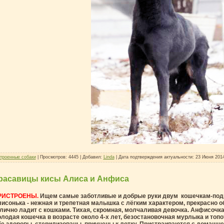
троенные собаки
| Просмотров: 4445 | Добавил:
Linda
| Дата подтверждения актуальности:
23 Июня 201
расавицы кисы Алиса и Анфиса
РИСТРОЕНЫ.
Ищем самые заботливые и добрые руки двум кошечкам-под
исонька - нежная и трепетная малышка с лёгким характером, прекрасно 
лично ладит с кошками. Тихая, скромная, молчаливая девочка. Анфисочка
лодая кошечка в возрасте около 4-х лет, безостановочная мурлыка и топо