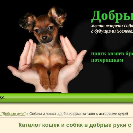
Добры
место встречи соба
с будущими хозяев
поиск хозяев 
потеряшкам
SS
 "Добрые руки"
»
Собаки и кошки в добрые руки: каталог с историями судеб
Каталог кошек и собак в добрые руки с