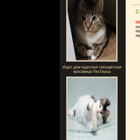
С
П
по
Не
пр
Ищет дом чудесная трёхцветная
красавица Пеструша