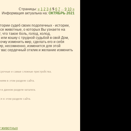
Страницы
:
«
1
2
3
4
5
6
7
...
9
10
»
Информация актуальна на:
ОКТЯБРЬ 2021
тории судеб своих подопечных - истории,
се животные, о которых Вы узнаете на
 что такое боль, голод, холод,
или кошку с трудной судьбой в свой Дом,
точку изменить мир, сделать его и себя
ир, несомненно, изменится для этой
 у вас сердечный отклик и желание изменить
 срочные и самые сложные пристройства.
ниям в этом разделе сайта.
 в данном разделе каталога.
ся в этом разделе сайта.
у животных