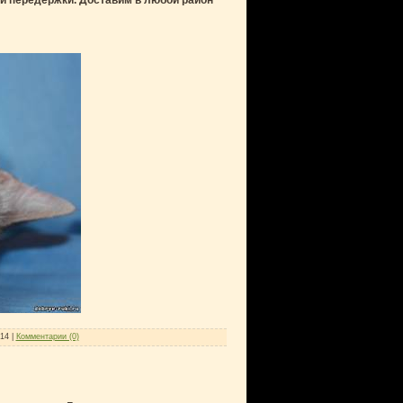
й передержки. Доставим в любой район
014
|
Комментарии (0)