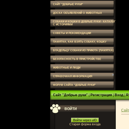
САЙТ "ДОБРЫЕ РУКИ"
ДОСКА ОБЪЯВЛЕНИЙ О ЖИВОТНЫХ
СОБАКИ И КОШКИ В ДОБРЫЕ РУКИ - КАТАЛОГ
С ИСТОРИЯМИ
СОВЕТЫ И РЕКОМЕНДАЦИИ
ПАМЯТКА, КАК ВЗЯТЬ СОБАКУ, КОШКУ
ВЛАДЕЛЬЦУ СОБАКИ ИЗ ПРИЮТА (ПАМЯТКА)
БЕЗОПАСНОСТЬ В ПРИСТРОЙСТВЕ
ЖИВОТНЫЕ И ЛЮДИ
СПРАВОЧНАЯ ИНФОРМАЦИЯ
ФОРУМ САЙТА "ДОБРЫЕ РУКИ"
Сайт "Добрые руки"
|
Регистрация
|
Вход
|
R
ВОЙТИ
Сайт
Войти через uID
Старая форма входа