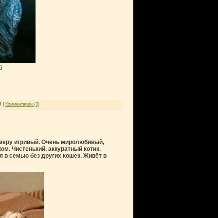
й
4
|
Комментарии (3)
 меру игривый. Очень миролюбивый,
ом. Чистенький, аккуратный котик.
я в семью без других кошек. Живёт в