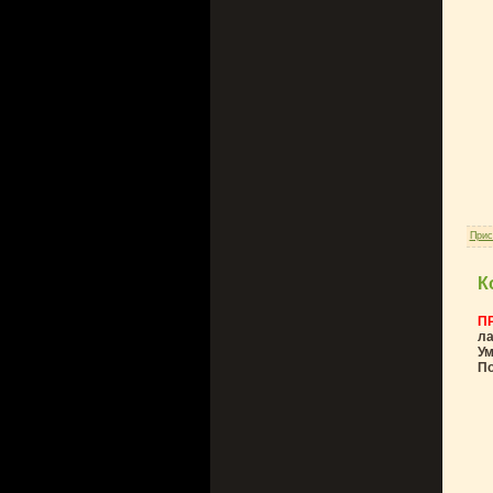
Прис
К
П
ла
Ум
По