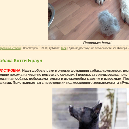
Пашенька дома!
троенные собаки
| Просмотров: 10990 | Добавил:
Галя
| Дата подтверждения актуальности:
29 Октября 
обака Кетти Браун
РИСТРОЕНА.
Ищет добрые руки молодая домашняя собака-компаньон, возра
ешне похожа на черную немецкую овчарку. Здорова, стерилизована, приуче
еданная собака, доброжелательна и дружелюбна к детям и взрослым. Пре
шками. Пристраивается с передержки подмосковного зоопансионата «Рук