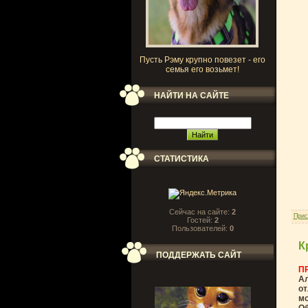
Пусть Рэму крупно повезет - его
семья его возьмет!
НАЙТИ НА САЙТЕ
СТАТИСТИКА
Сейчас на сайте:
2
Прис
Гостей:
2
Пользователей:
0
К
ПОДДЕРЖАТЬ САЙТ
П
Ал
от
мо