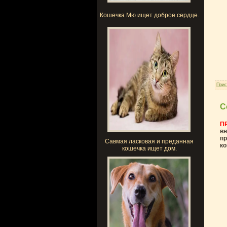
Кошечка Мю ищет доброе сердце.
Прис
С
П
вн
пр
Савмая ласковая и преданная
ко
кошечка ищет дом.