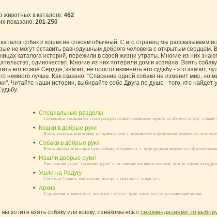
о животных в каталоге
:
462
их показано
:
201-250
каталог собак и кошек не совсем обычный. С его страниц мы рассказываем ис
рые не могут оставить равнодушным доброго человека с открытым сердцем. В
ницах каталога историй, пережили в своей жизни утраты. Многие из них знают,
ательство, одиночество. Многие из них потеряли дом и хозяина. Взять собаку 
тить его в своё Сердце, значит, не просто изменить его судьбу - это значит, чу
го немного лучше. Как сказано: "Спасение одной собаки не изменит мир, но м
ки". Читайте наши истории, выбирайте себе Друга по душе - того, кто найдёт
Судьбу.
Специальные разделы
Собакам и кошкам из этого раздела ваше внимание нужно особенно остро: самые
Кошки в добрые руки
Взять котёнка или кошку из приюта или с домашней передержки можно по объявле
Собаки в добрые руки
Взять щенка или взрослую собаку из приюта, с передержки можно по объявлениям
Нашли добрые руки!
Уже нашли свои "хорошие руки" счастливые котики и песики, чьи истории находят
Ушли на Радугу
Светлая Память животным, которых больше с нами нет...
Архив
Странички о животных, которые сняты с пристройства по разным причинам.
 вы хотите взять собаку или кошку, ознакомьтесь с
рекомендациями по выбор