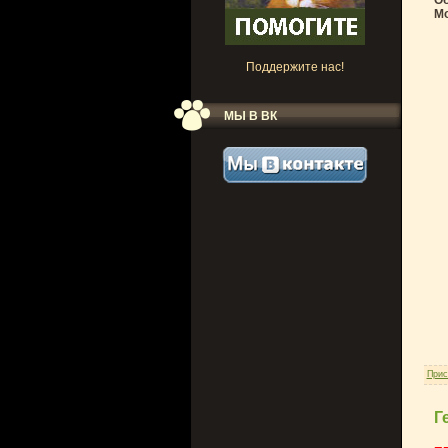
Об
М
Поддержите нас!
МЫ В ВК
Прис
Г