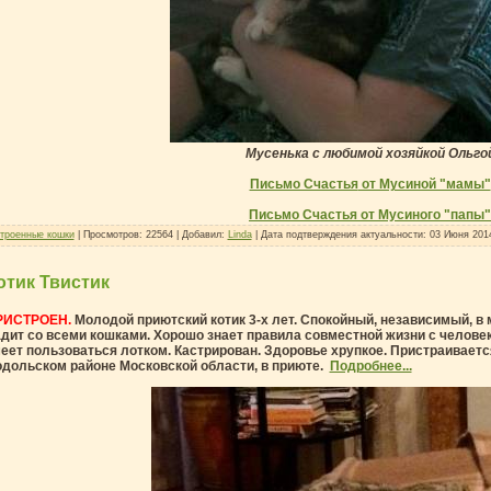
Мусенька с любимой хозяйкой Ольго
Письмо Счастья
от Мусиной "мамы"
Письмо Счастья от Мусиного "папы"
троенные кошки
| Просмотров: 22564 | Добавил:
Linda
| Дата подтверждения актуальности:
03 Июня 201
отик Твистик
РИСТРОЕН.
Молодой приютский котик 3-х лет. Спокойный, независимый, в
дит со всеми кошками. Хорошо знает правила совместной жизни с человек
еет пользоваться лотком. Кастрирован. Здоровье хрупкое. Пристраиваетс
дольском районе Московской области, в приюте.
Подробнее...