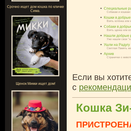
Срочно ищет дом кошка по кличке
Специальные р
Сима.
Собакам и кошкам 
Кошки в добрые
Взять котёнка или
Собаки в добры
Взять щенка или в
Нашли добрые р
Уже нашли свои "хо
Ушли на Радугу
Светлая Память жи
Архив
Странички о живот
Если вы хотите
Щенок Микки ищет дом!
с
рекомендаци
Кошка Зи
ПРИСТРОЕН