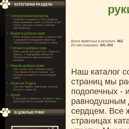
рук
КАТЕГОРИИ РАЗДЕЛА
Специальные разделы
Собакам и кошкам из этого раздела
ваше внимание нужно особенно остро:
самые срочные и самые сложные
пристройства.
Кошки в добрые руки
Взять котёнка или кошку из приюта или
с домашней передержки можно по
Всего животных в каталоге
:
462
объявлениям в этом разделе сайта.
Из них показано
:
401-450
Собаки в добрые руки
Взять щенка или взрослую собаку из
приюта, с передержки можно по
объявлениям в данном разделе
каталога.
Нашли добрые руки!
Наш каталог с
Уже нашли свои "хорошие руки"
счастливые котики и песики, чьи
истории находятся в этом разделе
сайта.
страниц мы ра
Ушли на Радугу
Светлая Память животным, которых
подопечных - и
больше с нами нет...
Архив
равнодушным д
Странички о животных, которые сняты с
пристройства по разным причинам.
сердцем. Все 
В ДОБРЫЕ РУКИ!
страницах кат