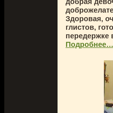
добрая дево
доброжелате
Здоровая, о
глистов, го
передержке 
Подробнее