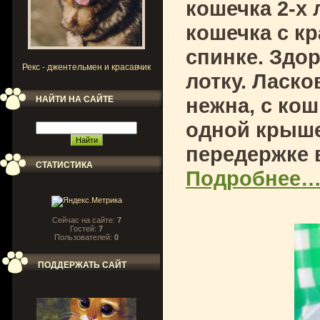
кошечка 2-х
кошечка с к
спинке. Здор
Рекс - джентельмен и красавчик
лотку. Ласко
нежна, с ко
НАЙТИ НА САЙТЕ
одной крыше
передержке 
СТАТИСТИКА
Подробнее
Сейчас на сайте:
7
Гостей:
7
Пользователей:
0
ПОДДЕРЖАТЬ САЙТ