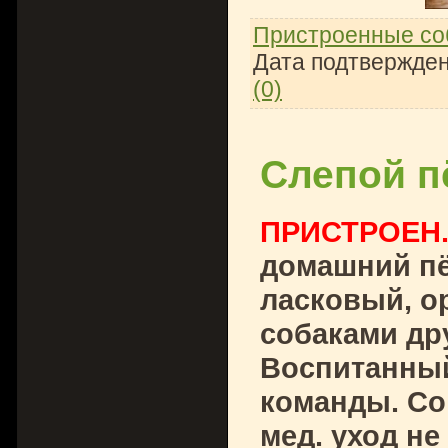
Пристроенные со
Дата подтвержден
(0)
Слепой п
ПРИСТРОЕН
домашний пё
ласковый, о
собаками др
Воспитанный
команды. Со
мед. уход не