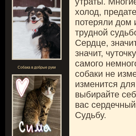
утраты. Многие
холод, предате
потеряли дом и
трудной судьбо
Сердце, значит
значит, чуточк
самого немног
Собака в добрые руки
собаки не изм
изменится для
выбирайте себе
вас сердечный
Судьбу.