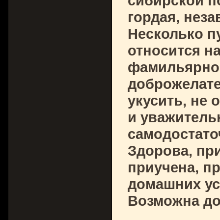
сибирской п
гордая, нез
Несколько п
относится н
фамильярнос
доброжелате
укусить, не 
и уважитель
самодостато
Здорова, при
приучена, п
домашних усл
Возможна до