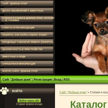
САЙТ "ДОБРЫЕ РУКИ"
ДОСКА ОБЪЯВЛЕНИЙ О ЖИВОТНЫХ
СОБАКИ И КОШКИ В ДОБРЫЕ РУКИ - КАТАЛОГ
С ИСТОРИЯМИ
СОВЕТЫ И РЕКОМЕНДАЦИИ
ПАМЯТКА, КАК ВЗЯТЬ СОБАКУ, КОШКУ
ВЛАДЕЛЬЦУ СОБАКИ ИЗ ПРИЮТА (ПАМЯТКА)
БЕЗОПАСНОСТЬ В ПРИСТРОЙСТВЕ
ЖИВОТНЫЕ И ЛЮДИ
СПРАВОЧНАЯ ИНФОРМАЦИЯ
ФОРУМ САЙТА "ДОБРЫЕ РУКИ"
Сайт "Добрые руки"
|
Регистрация
|
Вход
|
RSS
ВОЙТИ
Сайт "Добрые руки"
»
Собаки и кош
Каталог
Войти через uID
Старая форма входа