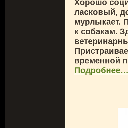
Хорошо соци
ласковый, д
мурлыкает. 
к собакам. З
ветеринарный
Пристраивае
временной п
Подробнее