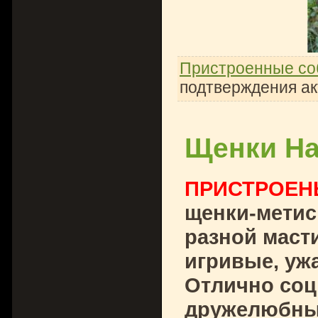
Пристроенные со
подтверждения ак
Щенки На
ПРИСТРОЕН
щенки-метис
разной маст
игривые, уж
Отлично соц
дружелюбны