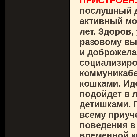
ПРИСТРОЕН
послушный д
активный мо
лет. Здоров,
разовому вы
и доброжела
социализиро
коммуникабе
кошками. Ид
подойдет в 
детишками. П
всему приуч
поведения в
временной к