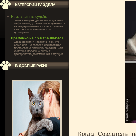
КАТЕГОРИИ РАЗДЕЛА
Неизвестные судьбы.
Темы в которых давно нет актуальной
информации, утратившие актуальность
на текущий момент в связи с потерей
животных или контактов с их
кураторами.
Временно не пристраиваются.
Здесь хранятся странички тех, кто
искал дом, но заболел или пропал с
места своего прежнего обитания. Эти
животные временно сняты с
пристройства до изменения ситуации.
В ДОБРЫЕ РУКИ!
Когда Создатель т