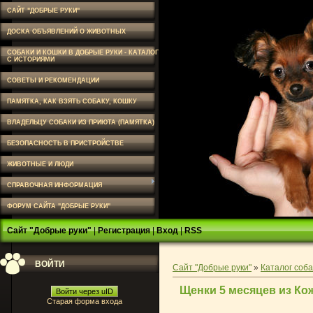
САЙТ "ДОБРЫЕ РУКИ"
ДОСКА ОБЪЯВЛЕНИЙ О ЖИВОТНЫХ
СОБАКИ И КОШКИ В ДОБРЫЕ РУКИ - КАТАЛОГ
С ИСТОРИЯМИ
СОВЕТЫ И РЕКОМЕНДАЦИИ
ПАМЯТКА, КАК ВЗЯТЬ СОБАКУ, КОШКУ
ВЛАДЕЛЬЦУ СОБАКИ ИЗ ПРИЮТА (ПАМЯТКА)
БЕЗОПАСНОСТЬ В ПРИСТРОЙСТВЕ
ЖИВОТНЫЕ И ЛЮДИ
СПРАВОЧНАЯ ИНФОРМАЦИЯ
ФОРУМ САЙТА "ДОБРЫЕ РУКИ"
Сайт "Добрые руки"
|
Регистрация
|
Вход
|
RSS
ВОЙТИ
Сайт "Добрые руки"
»
Каталог соба
Щенки 5 месяцев из Ко
Войти через uID
Старая форма входа