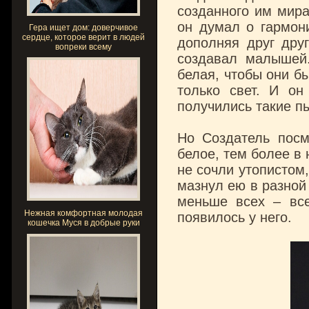
созданного им мира
он думал о гармони
Гера ищет дом: доверчивое
сердце, которое верит в людей
дополняя друг друг
вопреки всему
создавал малышей.
белая, чтобы они б
только свет. И он
получились такие п
Но Создатель посм
белое, тем более в 
не сочли утопистом,
мазнул ею в разной
меньше всех – вс
Нежная комфортная молодая
появилось у него.
кошечка Муся в добрые руки