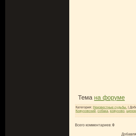
Тема
на форуме
Категория
:
Неизвестные судьбы.
|
Доб
Кожуховский
,
собака
,
кожухово
,
щенок
Всего комментариев
:
0
Добавля