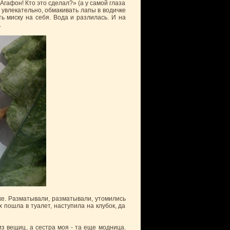
Агафон! Кто это сделал?» (а у самой глаза
 увлекательно, обмакивать лапы в водичке
ь миску на себя. Вода и разлилась. И на
.
бке. Разматывали, разматывали, утомились
 пошла в туалет, наступила на клубок, да
из вещиц, а сестра моя - та еще модница.