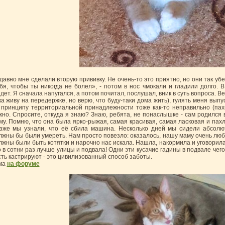
давно мне сделали вторую прививку. Не очень-то это приятно, но они так уб
бя, чтобы ты никогда не болел», - потом в нос чмокали и гладили долго. 
дет. Я сначала напугался, а потом почитал, послушал, вник в суть вопроса. Ве
ка живу на передержке, но верю, что буду-таки дома жить), гулять меня выпу
 принципу территориальной принадлежности тоже как-то неправильно (пахн
жно. Спросите, откуда я знаю? Знаю, ребята, не понаслышке - сам родился 
му. Помню, что она была ярко-рыжая, самая красивая, самая ласковая и пах
зже мы узнали, что её сбила машина. Несколько дней мы сидели абсолю
лжны бы были умереть. Нам просто повезло: оказалось, нашу маму очень люб
лжны были быть котятки и нарочно нас искала. Нашла, накормила и уговорила
о в сотни раз лучше улицы и подвала! Одни эти кусачие гадины в подвале чего
сть кастрируют - это цивилизованный способ заботы.
ма
на форуме