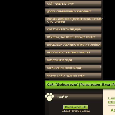
САЙТ "ДОБРЫЕ РУКИ"
ДОСКА ОБЪЯВЛЕНИЙ О ЖИВОТНЫХ
СОБАКИ И КОШКИ В ДОБРЫЕ РУКИ - КАТАЛОГ
С ИСТОРИЯМИ
СОВЕТЫ И РЕКОМЕНДАЦИИ
ПАМЯТКА, КАК ВЗЯТЬ СОБАКУ, КОШКУ
ВЛАДЕЛЬЦУ СОБАКИ ИЗ ПРИЮТА (ПАМЯТКА)
БЕЗОПАСНОСТЬ В ПРИСТРОЙСТВЕ
ЖИВОТНЫЕ И ЛЮДИ
СПРАВОЧНАЯ ИНФОРМАЦИЯ
ФОРУМ САЙТА "ДОБРЫЕ РУКИ"
Сайт "Добрые руки"
|
Регистрация
|
Вход
|
R
ВОЙТИ
Сайт
кошк
Войти через uID
Аф
Старая форма входа