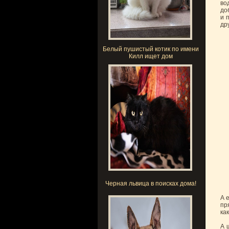
во
до
и 
др
Белый пушистый котик по имени
Килл ищет дом
Черная львица в поисках дома!
А 
пр
ка
А 