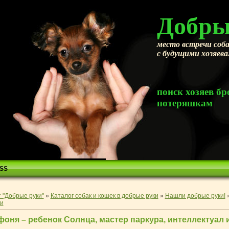
Добры
место встречи соба
с будущими хозяев
поиск хозяев 
потеряшкам
SS
 "Добрые руки"
»
Каталог собак и кошек в добрые руки
»
Нашли добрые руки!
и
оня – ребенок Солнца, мастер паркура, интеллектуал и