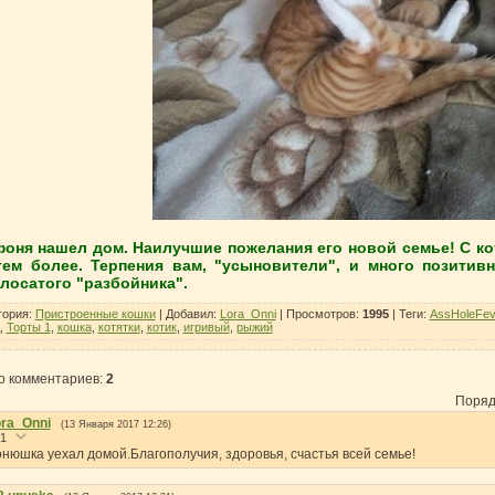
оня нашел дом. Наилучшие пожелания его новой семье! С ко
тем более. Терпения вам, "усыновители", и много позитив
лосатого "разбойника".
гория
:
Пристроенные кошки
|
Добавил
:
Lora_Onni
|
Просмотров
:
1995
|
Теги
:
AssHoleFev
,
Торты 1
,
кошка
,
котятки
,
котик
,
игривый
,
рыжий
о комментариев
:
2
Поряд
ra_Onni
(13 Января 2017 12:26)
1
нюшка уехал домой.Благополучия, здоровья, счастья всей семье!