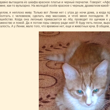
давно вытащила из шкафа красное платье и черные перчатки. Говорит: «Афоня,
 мне, как-то вульгарно. На молодой особе красное с черным, драматизм какой-
целом, я неплохо живу. Только вот Ленки нет с утра до ночи дома, а когда п
болтать с человеком, сделать ему массажик, и чтоб меня погладили. Я 
лшебство. Когда она легонько прикасается ко лбу, проводит по щечкам к 
аженство и покой. Да я потом горы сверну ради неё! Я буду петь песни, выра
талость. А у Ленки, мало того, что времени нет, еще и животных куча. В общем,