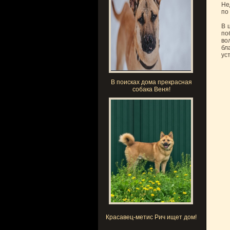
Не
по
В 
по
во
бл
ус
В поисках дома прекрасная
собака Веня!
Красавец-метис Рич ищет дом!