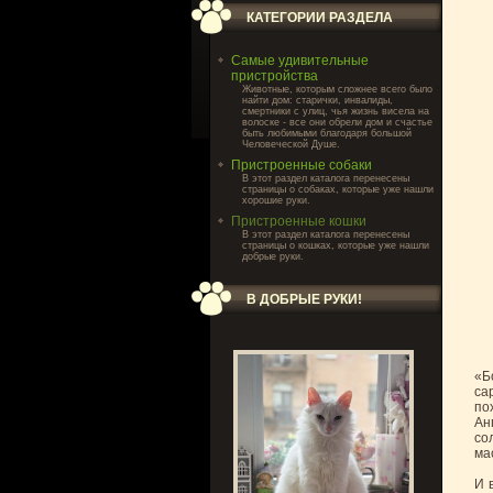
КАТЕГОРИИ РАЗДЕЛА
Самые удивительные
пристройства
Животные, которым сложнее всего было
найти дом: старички, инвалиды,
смертники с улиц, чья жизнь висела на
волоске - все они обрели дом и счастье
быть любимыми благодаря большой
Человеческой Душе.
Пристроенные собаки
В этот раздел каталога перенесены
страницы о собаках, которые уже нашли
хорошие руки.
Пристроенные кошки
В этот раздел каталога перенесены
страницы о кошках, которые уже нашли
добрые руки.
В ДОБРЫЕ РУКИ!
«Б
са
по
Ан
со
ма
И 