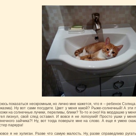
оюсь показаться нескромным, но лично мне кажется, что я – ребенок Солнца.
рказма). Ну вот сами посудите. Цвет у меня какой? Рыже-солнечный! А эти 
хожи на солнечные лучики, переливы, блики? То-то и оно! На мордашке у мен
гел лизнул, свой след оставил. И вовсе я не лопоухий! Просто ушки у меня
лнечного зайчика?! Ну, вот тогда поверьте мне на слово. А еще я умею скака
стер паркура!
вовсе я не хулиган. Разве что самую малость. Ну, разве справедливо ругать