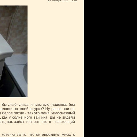
13 Января 2017, 12:41
 Вы улыбнулись, я чувствую (надеюсь, без
полоски на моей шкурке? Ну разве они не
я белое пятно - так это меня белоснежный
, как у солнечного зайчика. Вы не видели
ть, как зайка: говорят, что я - настоящий
 котенка за то, что он опрокинул миску с