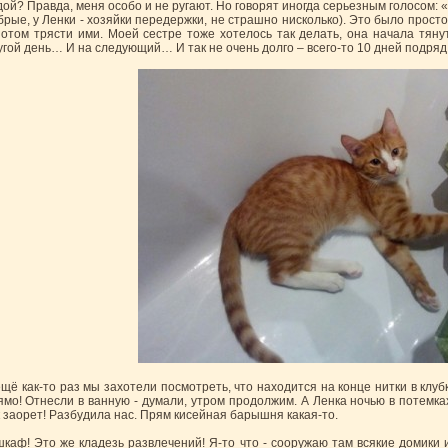
дой? Правда, меня особо и не ругают. Но говорят иногда серьезным голосом: «
брые, у Ленки - хозяйки передержки, не страшно нисколько). Это было просто
потом трясти ими. Моей сестре тоже хотелось так делать, она начала тянут
угой день… И на следующий… И так не очень долго – всего-то 10 дней подряд
ещё как-то раз мы захотели посмотреть, что находится на конце нитки в клу
ямо! Отнесли в ванную - думали, утром продолжим. А Ленка ночью в потемках
к заорет! Разбудила нас. Прям кисейная барышня какая-то.
шкаф! Это же кладезь развлечений! Я-то что - сооружаю там всякие домики 