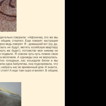
едительно говорили: «Афонечка, это же мы
В общем, стерпел. Еще говорят кастрация
рно ведь говорят. Я - домашний кот (ну, да,
скать не будут, метить хозяйскую квартиру
уть же будет), потомство мое никому не
в подвале. Я совсем чуть-чуть помню свою
ла молочком. А однажды она не вернулась.
тно голодные, нас изъедали блохи и мы
ила одна бабулечка, она подозревала, что
 забрать нас во временный дом. И знаете,
 стоят! А еще там сыро и воняет. В общем,