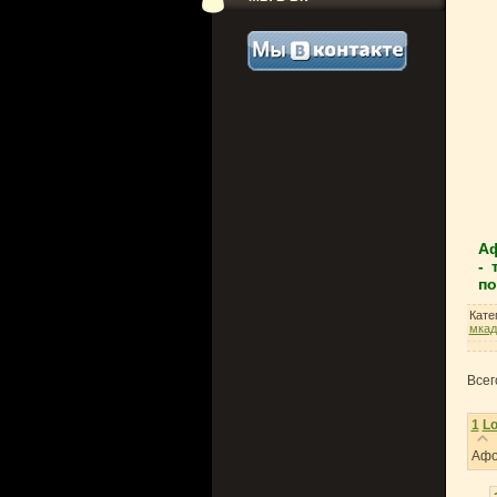
Аф
- 
по
Кате
мкад
Всег
1
Lo
Афо