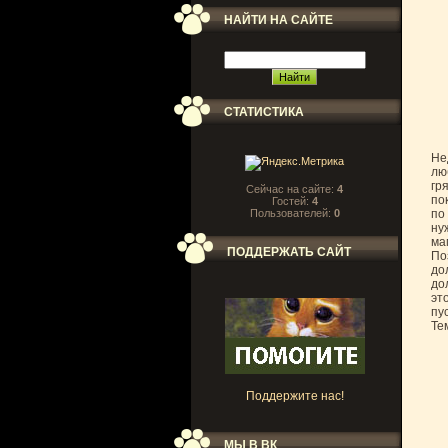
НАЙТИ НА САЙТЕ
СТАТИСТИКА
Не
лю
гря
Сейчас на сайте:
4
по
Гостей:
4
Пользователей:
0
по
ну
ма
ПОДДЕРЖАТЬ САЙТ
По
до
до
эт
пу
Те
Поддержите нас!
МЫ В ВК