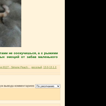
тами не соскучишься, а с рыжими
ных эмоций от забав маленького
er.8127 - Simone Peach -
,
веселый
,
13.0-13.1.2
,
ок вывода комментариев: