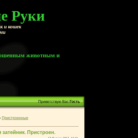
е Руки
к и кошек
ами
брошенным животным и
Приветствую Вас
Гость
»
Пристроенные
 затейник. Пристроен.