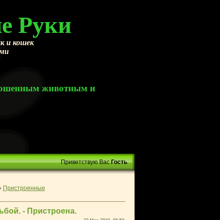
е Руки
к и кошек
ами
брошенным животным и
Приветствую Вас
Гость
»
Пристроенные
бой. - Пристроена.