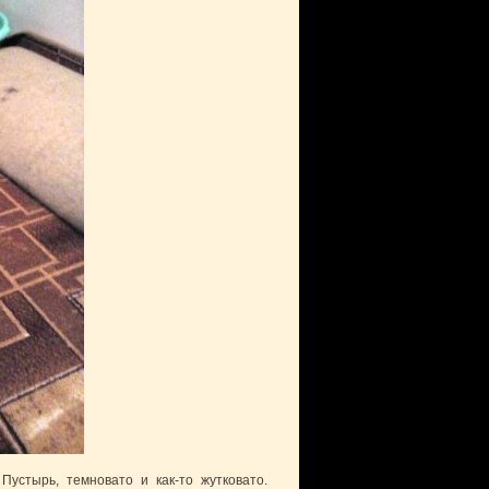
устырь, темновато и как-то жутковато.