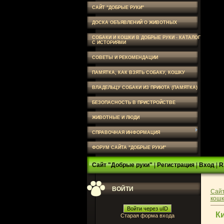
САЙТ "ДОБРЫЕ РУКИ"
ДОСКА ОБЪЯВЛЕНИЙ О ЖИВОТНЫХ
СОБАКИ И КОШКИ В ДОБРЫЕ РУКИ - КАТАЛОГ
С ИСТОРИЯМИ
СОВЕТЫ И РЕКОМЕНДАЦИИ
ПАМЯТКА, КАК ВЗЯТЬ СОБАКУ, КОШКУ
ВЛАДЕЛЬЦУ СОБАКИ ИЗ ПРИЮТА (ПАМЯТКА)
БЕЗОПАСНОСТЬ В ПРИСТРОЙСТВЕ
ЖИВОТНЫЕ И ЛЮДИ
СПРАВОЧНАЯ ИНФОРМАЦИЯ
ФОРУМ САЙТА "ДОБРЫЕ РУКИ"
Сайт "Добрые руки"
|
Регистрация
|
Вход
|
R
ВОЙТИ
Сайт
кошк
Войти через uID
Ки
Старая форма входа