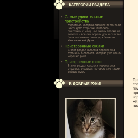
КАТЕГОРИИ РАЗДЕЛА
Самые удивительные
пристройства
Животные, которым сложнее всего было
найти дом: старички, инвалиды,
смертники с улиц, чья жизнь висела на
волоске - все они обрели дом и счастье
быть любимыми благодаря большой
Человеческой Душе.
Пристроенные собаки
В этот раздел каталога перенесены
страницы о собаках, которые уже нашли
хорошие руки.
Пристроенные кошки
В этот раздел каталога перенесены
страницы о кошках, которые уже нашли
добрые руки.
Пр
В ДОБРЫЕ РУКИ!
со
по
пр
ко
жи
ни