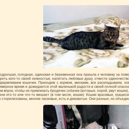
одрогшая, голодная, одинокая и беременная она пришла к человеку за помо
греть кого-то своей нежностью, напитать любовью душу, отвести одиночество
дкармливаем кошечек. Приходим с кормом, мисками, все раскладываем, зо
имерное время и дожидаются этой маленькой радости в своей полной опасн
рм впрок, чтобы не привлекать бродячих собачек (которые, порой, рвут кошек)
зни кто-то или что-то мешает (в том числе, кошки). Кошки красивые, грацио
х стерилизованы, многие ласковые, есть и диковатые. Они разные, но объедин