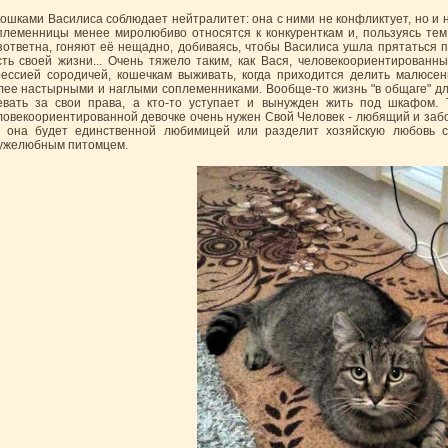
кошками Василиса соблюдает нейтралитет: она с ними не конфликтует, но и н
племенницы менее миролюбиво относятся к конкуренткам и, пользуясь тем
зответна, гоняют её нещадно, добиваясь, чтобы Василиса ушла прятаться 
сть своей жизни... Очень тяжело таким, как Вася, человекоориентированн
рессией сородичей, кошечкам выживать, когда приходится делить малюсе
лее настырными и наглыми соплеменниками. Вообще-то жизнь "в общаге" для 
евать за свои права, а кто-то уступает и вынужден жить под шкафом.
ловекоориентированной девочке очень нужен Свой Человек - любящий и заб
е она будет единственной любимицей или разделит хозяйскую любовь
ужелюбным питомцем.