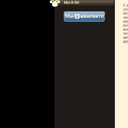
МЫ В ВК
С 
со
бе
ча
аг
бо
во
че
гд
др