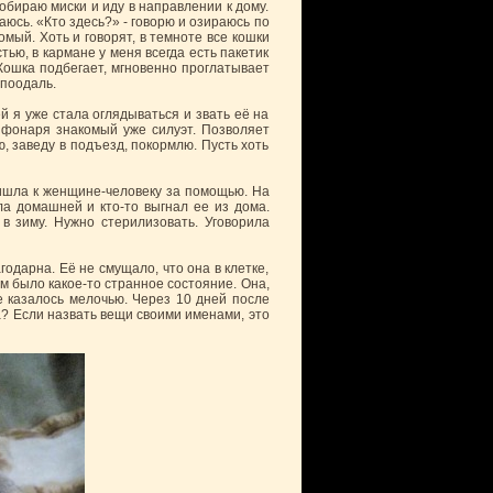
обираю миски и иду в направлении к дому.
аюсь. «Кто здесь?» - говорю и озираюсь по
мый. Хоть и говорят, в темноте все кошки
ью, в кармане у меня всегда есть пакетик
 Кошка подбегает, мгновенно проглатывает
 поодаль.
й я уже стала оглядываться и звать её на
 фонаря знакомый уже силуэт. Позволяет
, заведу в подъезд, покормлю. Пусть хоть
ишла к женщине-человеку за помощью. На
ла домашней и кто-то выгнал ее из дома.
в зиму. Нужно стерилизовать. Уговорила
одарна. Её не смущало, что она в клетке,
ом было какое-то странное состояние. Она,
е казалось мелочью. Через 10 дней после
а? Если назвать вещи своими именами, это