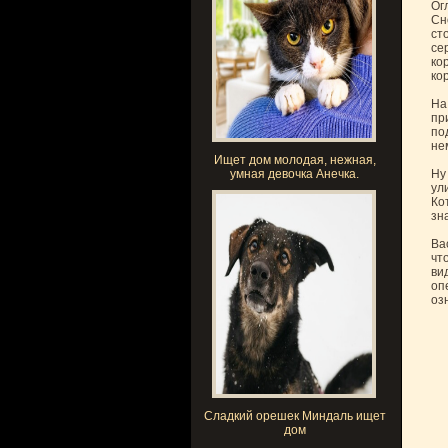
Ог
Сн
ст
се
ко
ко
На
пр
по
не
Ищет дом молодая, нежная,
умная девочка Анечка.
Ну
ул
Ко
зн
Ва
чт
ви
оп
оз
Сладкий орешек Миндаль ищет
дом