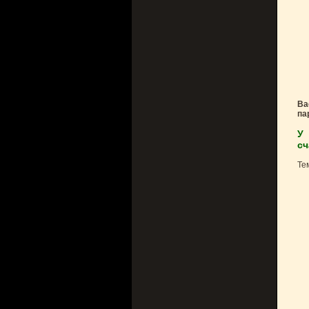
Ва
па
У 
сч
Те