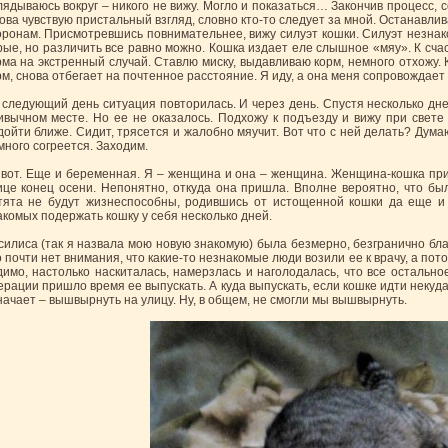
лядываюсь вокруг – никого не вижу. Могло и показаться… Закончив процесс, с
ова чувствую пристальный взгляд, словно кто-то следует за мной. Останавлив
оронам. Присмотревшись повнимательнее, вижу силуэт кошки. Силуэт незнако
рые, но различить все равно можно. Кошка издает еле слышное «мяу». К счаст
рма на экстренный случай. Ставлю миску, выдавливаю корм, немного отхожу.
рм, снова отбегает на почтенное расстояние. Я иду, а она меня сопровождает
 следующий день ситуация повторилась. И через день. Спустя несколько дне
ивычном месте. Но ее не оказалось. Подхожу к подъезду и вижу при свете
дойти ближе. Сидит, трясется и жалобно мяучит. Вот что с ней делать? Думаю
много согреется. Заходим.
 вот. Еще и беременная. Я – женщина и она – женщина. Женщина-кошка пр
ице конец осени. Непонятно, откуда она пришла. Вполне вероятно, что бы
тята не будут жизнеспособны, родившись от истощенной кошки да еще и 
акомых подержать кошку у себя несколько дней.
силиса (так я назвала мою новую знакомую) была безмерно, безгранично благ
о почти нет внимания, что какие-то незнакомые люди возили ее к врачу, а пот
димо, настолько наскиталась, намерзлась и наголодалась, что все остально
ерации пришло время ее выпускать. А куда выпускать, если кошке идти некуд
начает – вышвырнуть на улицу. Ну, в общем, не смогли мы вышвырнуть.