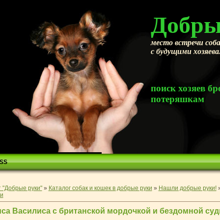
Добры
место встречи соба
с будущими хозяев
поиск хозяев 
потеряшкам
SS
 "Добрые руки"
»
Каталог собак и кошек в добрые руки
»
Нашли добрые руки!
и
са Василиса с британской мордочкой и бездомной судь