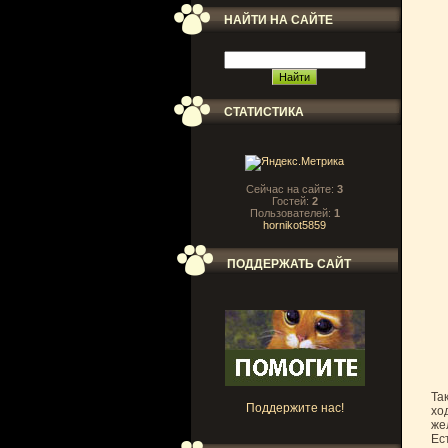
НАЙТИ НА САЙТЕ
СТАТИСТИКА
Сейчас на сайте:
3
Гостей:
2
Пользователей:
1
hornikot5859
ПОДДЕРЖАТЬ САЙТ
Та
Поддержите нас!
хо
же
Ес