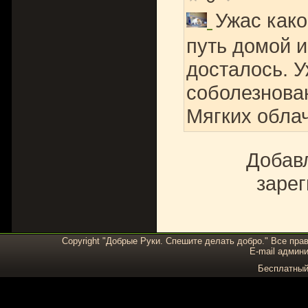
Ужас как
путь домой и
досталось. У
соболезнован
Мягких облач
Добавл
зарег
Copyright "Добрые Руки. Спешите делать добро." Все пра
E-mail админи
Бесплатны