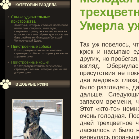
КАТЕГОРИИ РАЗДЕЛА
трехцвет
Самые удивительные
Умерла у
пристройства
Животные, которым сложнее всего было
найти дом: старички, инвалиды,
смертники с улиц, чья жизнь висела на
волоске - все они обрели дом и счастье
быть любимыми благодаря большой
Человеческой Душе.
Так уж повелось, ч
Пристроенные собаки
крюк и насыпаю ед
В этот раздел каталога перенесены
страницы о собаках, которые уже нашли
хорошие руки.
других, но пробегая
Пристроенные кошки
взгляд. Обернула
В этот раздел каталога перенесены
страницы о кошках, которые уже нашли
присутствия не пок
добрые руки.
два медовых глаза
В ДОБРЫЕ РУКИ!
было разглядеть, д
дальше. Следующи
запасом времени, ч
Этот «кто-то» немн
очень голодная. Пос
дней трехцветное 
ласкалось и было н
вернулась пораньше 