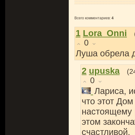
Всего комментариев
:
4
1
Lora_Onni
0
Луша обрела 
2
upuska
(2
0
Лариса, и
что этот Дом
настоящему 
этом законча
счастливой.