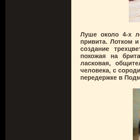
Луше около 4-х л
привита. Лотком и
создание трехцве
похожая на брита
ласковая, общит
человека, с сород
передержке в Подм