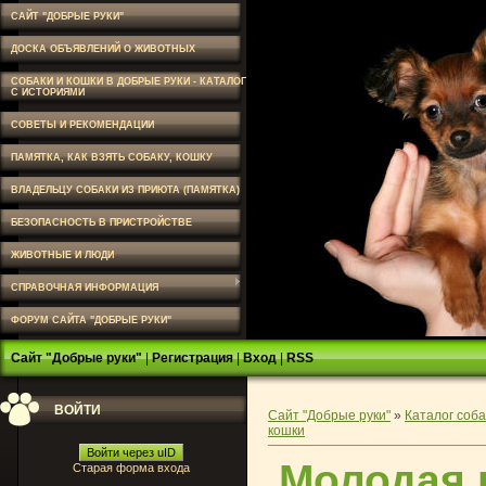
САЙТ "ДОБРЫЕ РУКИ"
ДОСКА ОБЪЯВЛЕНИЙ О ЖИВОТНЫХ
СОБАКИ И КОШКИ В ДОБРЫЕ РУКИ - КАТАЛОГ
С ИСТОРИЯМИ
СОВЕТЫ И РЕКОМЕНДАЦИИ
ПАМЯТКА, КАК ВЗЯТЬ СОБАКУ, КОШКУ
ВЛАДЕЛЬЦУ СОБАКИ ИЗ ПРИЮТА (ПАМЯТКА)
БЕЗОПАСНОСТЬ В ПРИСТРОЙСТВЕ
ЖИВОТНЫЕ И ЛЮДИ
СПРАВОЧНАЯ ИНФОРМАЦИЯ
ФОРУМ САЙТА "ДОБРЫЕ РУКИ"
Сайт "Добрые руки"
|
Регистрация
|
Вход
|
RSS
ВОЙТИ
Сайт "Добрые руки"
»
Каталог соба
кошки
Войти через uID
Молодая 
Старая форма входа