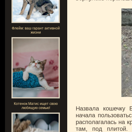
Флейм: ваш гарант активной
жизни
Котенок Матис ищет свою
Назвала кошечку 
любящую семью!
начала пользоватьс
располагалась на к
там, под плитой.