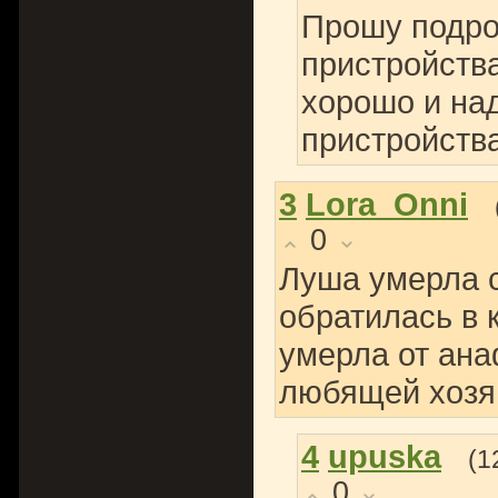
Прошу подро
пристройства
хорошо и на
пристройств
3
Lora_Onni
0
Луша умерла с
обратилась в 
умерла от ана
любящей хозя
4
upuska
(1
0