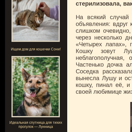
стерилизовала, ва
На всякий случай
объявления: вдруг 
слишком очевидно, 
через несколько д
«Четырех лапах», 
Ищем дом для кошечки Сони!
Кошку зовут Лу
неблагополучная, 
Частенько дочка а
Соседка рассказал
вынесла Лушу и ост
кошку, пинал её, и
своей любимице жиз
Идеальная спутница для тихих
прогулок — Лунница