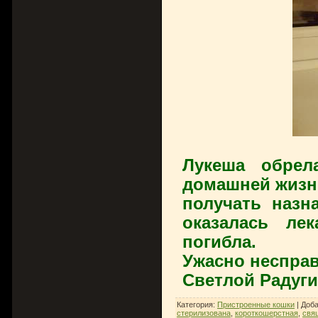
Лукеша обрел
домашней жизнь
получать назн
оказалась ле
погибла.
Ужасно несправ
Светлой Радуги 
Категория
:
Пристроенные кошки
|
Доб
стерилизована
,
короткошерстная
,
свя