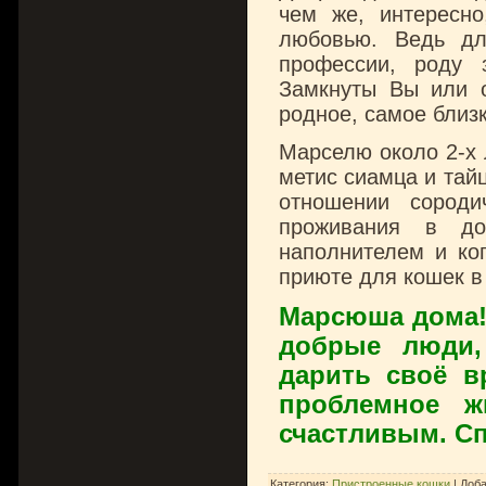
чем же, интересно
любовью. Ведь дл
профессии, роду 
Замкнуты Вы или 
родное, самое близ
Марселю около 2-х 
метис сиамца и тай
отношении сород
проживания в до
наполнителем и ко
приюте для кошек в
Марсюша дома! 
добрые люди,
дарить своё в
проблемное ж
счастливым. Сп
Категория
:
Пристроенные кошки
|
Доб