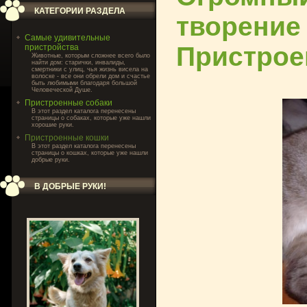
КАТЕГОРИИ РАЗДЕЛА
творение
Самые удивительные
Пристрое
пристройства
Животные, которым сложнее всего было
найти дом: старички, инвалиды,
смертники с улиц, чья жизнь висела на
волоске - все они обрели дом и счастье
быть любимыми благодаря большой
Человеческой Душе.
Пристроенные собаки
В этот раздел каталога перенесены
страницы о собаках, которые уже нашли
хорошие руки.
Пристроенные кошки
В этот раздел каталога перенесены
страницы о кошках, которые уже нашли
добрые руки.
В ДОБРЫЕ РУКИ!