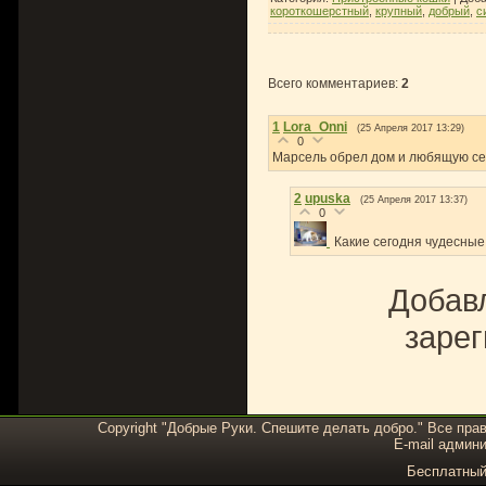
короткошерстный
,
крупный
,
добрый
,
с
Всего комментариев
:
2
1
Lora_Onni
(25 Апреля 2017 13:29)
0
Марсель обрел дом и любящую се
2
upuska
(25 Апреля 2017 13:37)
0
Какие сегодня чудесные
Добавл
зарег
Copyright "Добрые Руки. Спешите делать добро." Все пра
E-mail админи
Бесплатны