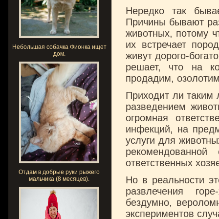
Нередко так быва
Причины бывают раз
животных, потому чт
их встречает пород
Небольшая собачка Фионка ищет
дом.
живут дорого-богато
решает, что на к
продадим, озолотим
Приходит ли таким 
разведением животн
огромная ответст
инфекций, на предм
услуги для животны
рекомендованной
ответственных хозяе
Отдам в добрые руки рыжего
Но в реальности эт
мальчика (8 месяцев).
развлечения гор
бездумно, веролом
экспериментов случ