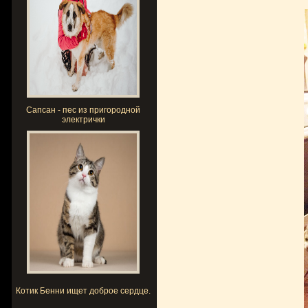
Сапсан - пес из пригородной
электрички
Котик Бенни ищет доброе сердце.