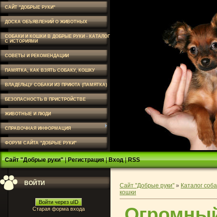
САЙТ "ДОБРЫЕ РУКИ"
ДОСКА ОБЪЯВЛЕНИЙ О ЖИВОТНЫХ
СОБАКИ И КОШКИ В ДОБРЫЕ РУКИ - КАТАЛОГ
С ИСТОРИЯМИ
СОВЕТЫ И РЕКОМЕНДАЦИИ
ПАМЯТКА, КАК ВЗЯТЬ СОБАКУ, КОШКУ
ВЛАДЕЛЬЦУ СОБАКИ ИЗ ПРИЮТА (ПАМЯТКА)
БЕЗОПАСНОСТЬ В ПРИСТРОЙСТВЕ
ЖИВОТНЫЕ И ЛЮДИ
СПРАВОЧНАЯ ИНФОРМАЦИЯ
ФОРУМ САЙТА "ДОБРЫЕ РУКИ"
Сайт "Добрые руки"
|
Регистрация
|
Вход
|
RSS
ВОЙТИ
Сайт "Добрые руки"
»
Каталог соба
кошки
Войти через uID
Огромный
Старая форма входа