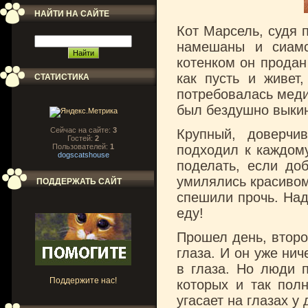
НАЙТИ НА САЙТЕ
Кот Марсель, судя п
намешаны и сиамс
котенком он продан 
как пусть и живет,
СТАТИСТИКА
потребовалась меди
был бездушно выкин
Сейчас на сайте:
3
Крупный, доверчи
Гостей:
2
Пользователей:
1
подходил к каждому
dogscatshouse
поделать, если до
умилялись красивом
ПОДДЕРЖАТЬ САЙТ
спешили прочь. Надо
еду!
Прошел день, второй
глаза. И он уже ни
в глаза. Но люди 
Поддержите нас!
которых и так пол
угасает на глазах у