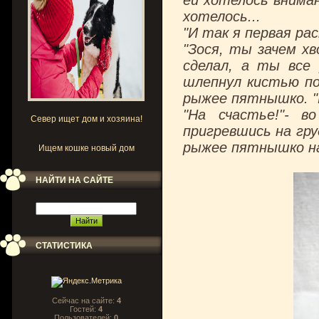
ей хотелось вниман
хотелось...
"И так я первая рас
"Зося, ты зачем хв
сделал, а ты все 
шлепнул кистью по
рыжее пятнышко. "Н
"На счастье!"- в
Север ищет дом и хозяина!
пригревшись на гру
рыжее пятнышко на
Ищем кошке новый дом
НАЙТИ НА САЙТЕ
СТАТИСТИКА
Сейчас на сайте:
4
Гостей:
4
Пользователей:
0