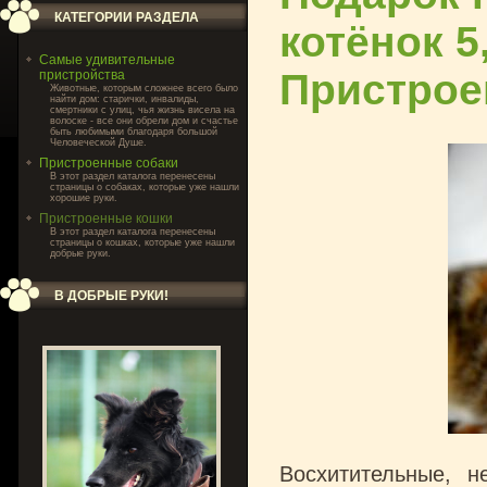
КАТЕГОРИИ РАЗДЕЛА
котёнок 5
Самые удивительные
Пристрое
пристройства
Животные, которым сложнее всего было
найти дом: старички, инвалиды,
смертники с улиц, чья жизнь висела на
волоске - все они обрели дом и счастье
быть любимыми благодаря большой
Человеческой Душе.
Пристроенные собаки
В этот раздел каталога перенесены
страницы о собаках, которые уже нашли
хорошие руки.
Пристроенные кошки
В этот раздел каталога перенесены
страницы о кошках, которые уже нашли
добрые руки.
В ДОБРЫЕ РУКИ!
Восхитительные, 