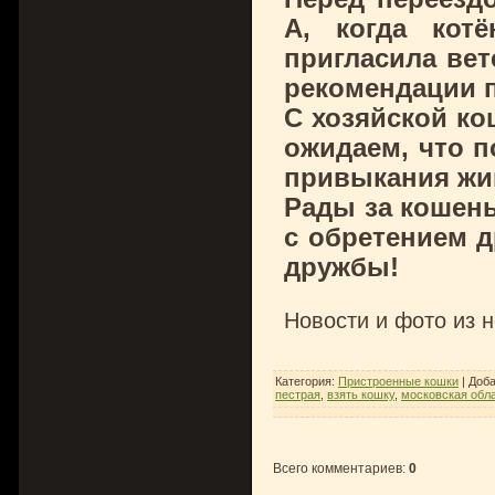
А, когда кот
пригласила вет
рекомендации п
С хозяйской ко
ожидаем, что 
привыкания жив
Рады за кошень
с обретением д
дружбы!
Новости и фото из 
Категория
:
Пристроенные кошки
|
Доб
пестрая
,
взять кошку
,
московская обл
Всего комментариев
:
0