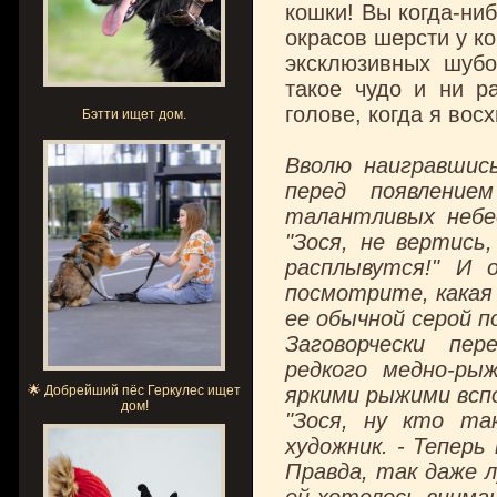
кошки! Вы когда-ни
окрасов шерсти у к
эксклюзивных шубо
такое чудо и ни р
голове, когда я во
Бэтти ищет дом.
Вволю наигравшись
перед появление
талантливых небес
"Зося, не вертись
расплывутся!" И о
посмотрите, какая 
ее обычной серой п
Заговорчески пер
редкого медно-ры
🌟 Добрейший пёс Геркулес ищет
яркими рыжими всп
дом!
"Зося, ну кто та
художник. - Теперь
Правда, так даже л