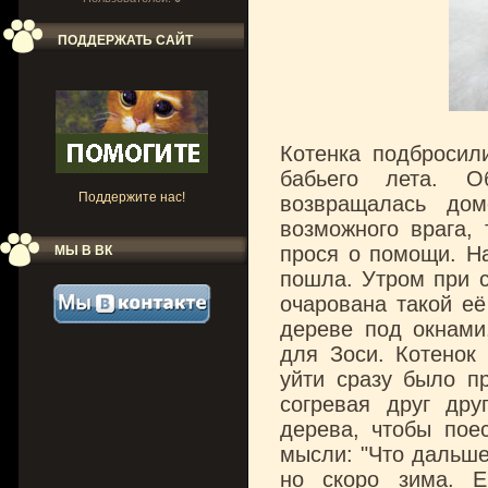
ПОДДЕРЖАТЬ САЙТ
Котенка подбросил
бабьего лета. О
Поддержите нас!
возвращалась дом
возможного врага,
прося о помощи. На
МЫ В ВК
пошла. Утром при с
очарована такой её
дереве под окнами
для Зоси. Котенок 
уйти сразу было п
согревая друг дру
дерева, чтобы пое
мысли: "Что дальше
но скоро зима. Е