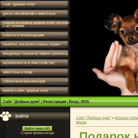
САЙТ "ДОБРЫЕ РУКИ"
ДОСКА ОБЪЯВЛЕНИЙ О ЖИВОТНЫХ
СОБАКИ И КОШКИ В ДОБРЫЕ РУКИ - КАТАЛОГ
С ИСТОРИЯМИ
СОВЕТЫ И РЕКОМЕНДАЦИИ
ПАМЯТКА, КАК ВЗЯТЬ СОБАКУ, КОШКУ
ВЛАДЕЛЬЦУ СОБАКИ ИЗ ПРИЮТА (ПАМЯТКА)
БЕЗОПАСНОСТЬ В ПРИСТРОЙСТВЕ
ЖИВОТНЫЕ И ЛЮДИ
СПРАВОЧНАЯ ИНФОРМАЦИЯ
ФОРУМ САЙТА "ДОБРЫЕ РУКИ"
Сайт "Добрые руки"
|
Регистрация
|
Вход
|
RSS
ВОЙТИ
Сайт "Добрые руки"
»
Каталог соба
кошки
Войти через uID
Подарок 
Старая форма входа