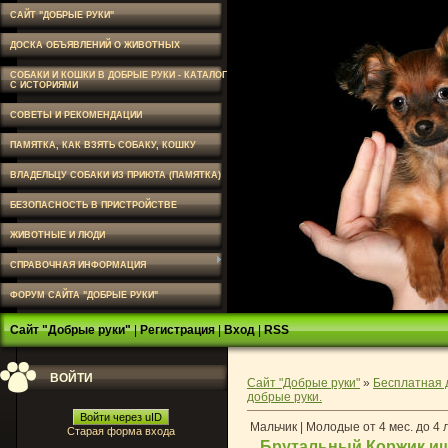
САЙТ "ДОБРЫЕ РУКИ"
ДОСКА ОБЪЯВЛЕНИЙ О ЖИВОТНЫХ
СОБАКИ И КОШКИ В ДОБРЫЕ РУКИ - КАТАЛОГ
С ИСТОРИЯМИ
СОВЕТЫ И РЕКОМЕНДАЦИИ
ПАМЯТКА, КАК ВЗЯТЬ СОБАКУ, КОШКУ
ВЛАДЕЛЬЦУ СОБАКИ ИЗ ПРИЮТА (ПАМЯТКА)
БЕЗОПАСНОСТЬ В ПРИСТРОЙСТВЕ
ЖИВОТНЫЕ И ЛЮДИ
СПРАВОЧНАЯ ИНФОРМАЦИЯ
ФОРУМ САЙТА "ДОБРЫЕ РУКИ"
Сайт "Добрые руки"
|
Регистрация
|
Вход
|
RSS
ВОЙТИ
Сайт "Добрые руки"
»
Бесплатная 
добрые руки.
Войти через uID
Мальчик | Молодые от 4 мес. до 4 
Старая форма входа
Брутальный Коржик ищ