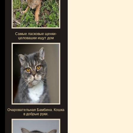
Самые ласковые щенки-
целовашки ищут дом
Очаровательная Бамбина. Кошка
в добрые руки.