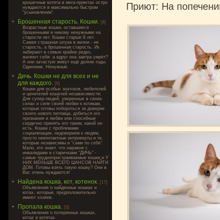
крошечные котята в мега-приютах остро
Приют: На попечени
нуждаются в максимально быстром
"усыновлении".
Брошенная старость. Кошки.
[8]
Возрастные кошки, оставшиеся
брошенными и никому ненужными на
старости лет. Кошки старше 8 лет.
Самая страшная штука в жизни - не
старость, а брошенная старость. Их
забирают в семью крайне редко,
жалеют себя: а вдруг она завтра умрёт?
А они зачастую живут ещё долгие годы.
Одинокие. Ненужные.
Дичь. Кошки не для всех и не
для каждого.
[9]
Кошки для особых знатоков, любителей
и ценителей кошачей независимости.
Для супер-людей, уверенных в своих
силах и силе своей любви к котикам,
которые готовы побороться за доверие
своего нового питомца, добиться его
признания и любви или способные
сердечно принять его таким, какой он
есть. Кошки с проблемами
социализации, недоверием к людям,
просто неконтактные интроверты и те,
которые независимы и "сами по себе".
Мало, кто знает, что наравне с
инвалидами и старичками "ДИЧЬ" -
самые труднопристраиваемые кошки и У
НИХ МЕНЬШЕ ВСЕГО ШАНСОВ НАЙТИ
ДОМ. Готовы взять такую кошку? Они в
Вас очень нуждаются!
Найдена кошка, кот, котенок.
[17]
Объявления о найденных кошках и
котах, которые, предположительно
имеют хозяев.
Пропала кошка.
[0]
Объявления о потерянных кошках,
котах и котятах.