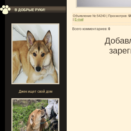
В ДОБРЫЕ РУКИ!
Объявление №:54240 |
Просмотров
:
5
|
E-mail
Всего комментариев
:
0
Добавл
зарег
Джек ищет свой дом