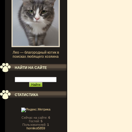
Лео — благородный котик в
поисках любящего хозяина
НАЙТИ НА САЙТЕ
СТАТИСТИКА
Сейчас на сайте:
6
Гостей:
5
Пользователей:
1
hornikot5859