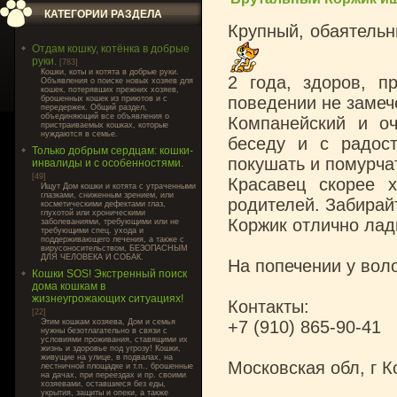
КАТЕГОРИИ РАЗДЕЛА
Крупный, обаятельн
Отдам кошку, котёнка в добрые
руки.
[783]
Кошки, коты и котята в добрые руки.
2 года, здоров, п
Объявления о поиске новых хозяев для
кошек, потерявших прежних хозяев,
поведении не замеч
брошенных кошек из приютов и с
передержек. Общий раздел,
объединяющий все объявления о
Компанейский и оч
пристраиваемых кошках, которые
нуждаются в семье.
беседу и с радос
Только добрым сердцам: кошки-
покушать и помурча
инвалиды и с особенностями.
[49]
Красавец скорее 
Ищут Дом кошки и котята с утраченными
глазками, сниженным зрением, или
родителей. Забирайт
косметическими дефектами глаз,
глухотой или хроническими
Коржик отлично лад
заболеваниями, требующими или не
требующими спец. ухода и
поддерживающего лечения, а также с
вирусоносительством, БЕЗОПАСНЫМ
ДЛЯ ЧЕЛОВЕКА И СОБАК.
На попечении у вол
Кошки SOS! Экстренный поиск
дома кошкам в
жизнеугрожающих ситуациях!
Контакты:
[22]
Этим кошкам хозяева, Дом и семья
+7 (910) 865-90-41
нужны безотлагательно в связи с
условиями проживания, ставящими их
жизнь и здоровье под угрозу! Кошки,
живущие на улице, в подвалах, на
Московская обл, г 
лестничной площадке и т.п., брошенные
на дачах, при переездах и пр. своими
хозяевами, оставшиеся без еды,
укрытия, защиты и опеки, а также