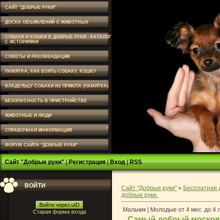
САЙТ "ДОБРЫЕ РУКИ"
ДОСКА ОБЪЯВЛЕНИЙ О ЖИВОТНЫХ
СОБАКИ И КОШКИ В ДОБРЫЕ РУКИ - КАТАЛОГ
С ИСТОРИЯМИ
СОВЕТЫ И РЕКОМЕНДАЦИИ
ПАМЯТКА, КАК ВЗЯТЬ СОБАКУ, КОШКУ
ВЛАДЕЛЬЦУ СОБАКИ ИЗ ПРИЮТА (ПАМЯТКА)
БЕЗОПАСНОСТЬ В ПРИСТРОЙСТВЕ
ЖИВОТНЫЕ И ЛЮДИ
СПРАВОЧНАЯ ИНФОРМАЦИЯ
ФОРУМ САЙТА "ДОБРЫЕ РУКИ"
Сайт "Добрые руки"
|
Регистрация
|
Вход
|
RSS
ВОЙТИ
Сайт "Добрые руки"
»
Бесплатная 
добрые руки.
Войти через uID
Мальчик | Молодые от 4 мес. до 4 
Старая форма входа
Самый добрый московс