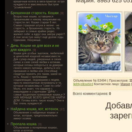
Мария. 8985 625 05
крошечные котята в мега-приютах остро
нуждаются в максимально быстром
"усыновлении".
Брошенная старость. Кошки.
[8]
Возрастные кошки, оставшиеся
брошенными и никому ненужными на
старости лет. Кошки старше 8 лет.
Самая страшная штука в жизни - не
старость, а брошенная старость. Их
забирают в семью крайне редко,
жалеют себя: а вдруг она завтра умрёт?
А они зачастую живут ещё долгие годы.
Одинокие. Ненужные.
Дичь. Кошки не для всех и не
для каждого.
[9]
Кошки для особых знатоков, любителей
и ценителей кошачей независимости.
Для супер-людей, уверенных в своих
силах и силе своей любви к котикам,
которые готовы побороться за доверие
своего нового питомца, добиться его
признания и любви или способные
сердечно принять его таким, какой он
есть. Кошки с проблемами
социализации, недоверием к людям,
Объявление №:63494 |
Просмотров
:
1
просто неконтактные интроверты и те,
lightyellowbird
Контактное лицо
:
Мария
которые независимы и "сами по себе".
Мало, кто знает, что наравне с
инвалидами и старичками "ДИЧЬ" -
Всего комментариев
:
0
самые труднопристраиваемые кошки и У
НИХ МЕНЬШЕ ВСЕГО ШАНСОВ НАЙТИ
ДОМ. Готовы взять такую кошку? Они в
Добавл
Вас очень нуждаются!
Найдена кошка, кот, котенок.
[17]
зарег
Объявления о найденных кошках и
котах, которые, предположительно
имеют хозяев.
Пропала кошка.
[0]
Объявления о потерянных кошках,
котах и котятах.