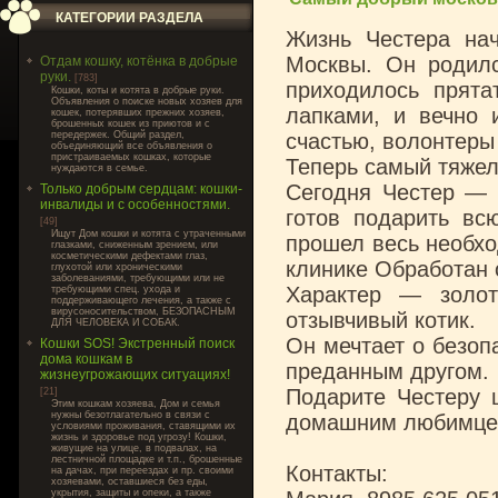
КАТЕГОРИИ РАЗДЕЛА
Жизнь Честера нач
Москвы. Он родилс
Отдам кошку, котёнка в добрые
руки.
[783]
приходилось прят
Кошки, коты и котята в добрые руки.
Объявления о поиске новых хозяев для
лапками, и вечно 
кошек, потерявших прежних хозяев,
брошенных кошек из приютов и с
передержек. Общий раздел,
счастью, волонтеры 
объединяющий все объявления о
пристраиваемых кошках, которые
Теперь самый тяжел
нуждаются в семье.
Сегодня Честер — э
Только добрым сердцам: кошки-
инвалиды и с особенностями.
готов подарить вс
[49]
Ищут Дом кошки и котята с утраченными
прошел весь необхо
глазками, сниженным зрением, или
косметическими дефектами глаз,
клинике Обработан 
глухотой или хроническими
заболеваниями, требующими или не
Характер — золот
требующими спец. ухода и
поддерживающего лечения, а также с
вирусоносительством, БЕЗОПАСНЫМ
отзывчивый котик.
ДЛЯ ЧЕЛОВЕКА И СОБАК.
Он мечтает о безоп
Кошки SOS! Экстренный поиск
дома кошкам в
преданным другом.
жизнеугрожающих ситуациях!
Подарите Честеру 
[21]
Этим кошкам хозяева, Дом и семья
нужны безотлагательно в связи с
домашним любимце
условиями проживания, ставящими их
жизнь и здоровье под угрозу! Кошки,
живущие на улице, в подвалах, на
лестничной площадке и т.п., брошенные
Контакты:
на дачах, при переездах и пр. своими
хозяевами, оставшиеся без еды,
укрытия, защиты и опеки, а также