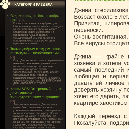
КАТЕГОРИИ РАЗДЕЛА
Джина стерилизова
Возраст около 5 лет
Отдам кошку, котёнка в добрые
руки.
[784]
Привитая, чипиров
Кошки, коты и котята в добрые руки.
Объявления о поиске новых хозяев для
переноски.
кошек, потерявших прежних хозяев,
брошенных кошек из приютов и с
передержек. Общий раздел,
️Очень воспитанная,
объединяющий все объявления о
пристраиваемых кошках, которые
Все вирусы отрицат
нуждаются в семье.
Только добрым сердцам: кошки-
инвалиды и с особенностями.
Джина — крайне н
[49]
Ищут Дом кошки и котята с утраченными
хозяева и хотели у
глазками, сниженным зрением, или
косметическими дефектами глаз,
самый последний м
глухотой или хроническими
заболеваниями, требующими или не
любящая и верная
требующими спец. ухода и
поддерживающего лечения, а также с
вирусоносительством, БЕЗОПАСНЫМ
давать ей личное 
ДЛЯ ЧЕЛОВЕКА И СОБАК.
доверять хозяину п
Кошки SOS! Экстренный поиск
дома кошкам в
хочет его дарить, л
жизнеугрожающих ситуациях!
квартире хвостиком 
[22]
Этим кошкам хозяева, Дом и семья
нужны безотлагательно в связи с
условиями проживания, ставящими их
жизнь и здоровье под угрозу! Кошки,
Каждый переезд с 
живущие на улице, в подвалах, на
лестничной площадке и т.п., брошенные
Пожалуйста, подари
на дачах, при переездах и пр. своими
хозяевами, оставшиеся без еды,
укрытия, защиты и опеки, а также