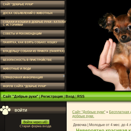
САЙТ "ДОБРЫЕ РУКИ"
ДОСКА ОБЪЯВЛЕНИЙ О ЖИВОТНЫХ
СОБАКИ И КОШКИ В ДОБРЫЕ РУКИ - КАТАЛОГ
С ИСТОРИЯМИ
СОВЕТЫ И РЕКОМЕНДАЦИИ
ПАМЯТКА, КАК ВЗЯТЬ СОБАКУ, КОШКУ
ВЛАДЕЛЬЦУ СОБАКИ ИЗ ПРИЮТА (ПАМЯТКА)
БЕЗОПАСНОСТЬ В ПРИСТРОЙСТВЕ
ЖИВОТНЫЕ И ЛЮДИ
СПРАВОЧНАЯ ИНФОРМАЦИЯ
ФОРУМ САЙТА "ДОБРЫЕ РУКИ"
Сайт "Добрые руки"
|
Регистрация
|
Вход
|
RSS
ВОЙТИ
Сайт "Добрые руки"
»
Бесплатная 
добрые руки.
Войти через uID
Девочка | Молодые от 4 мес. до 4 
Старая форма входа
Невероятно красивая к