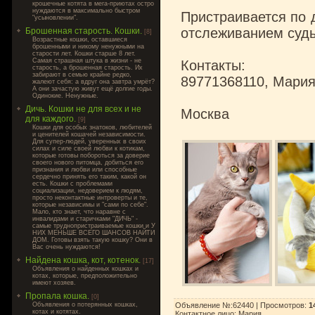
крошечные котята в мега-приютах остро
нуждаются в максимально быстром
Пристраивается по 
"усыновлении".
отслеживанием суд
Брошенная старость. Кошки.
[8]
Возрастные кошки, оставшиеся
брошенными и никому ненужными на
старости лет. Кошки старше 8 лет.
Самая страшная штука в жизни - не
Контакты:
старость, а брошенная старость. Их
забирают в семью крайне редко,
89771368110, Мария
жалеют себя: а вдруг она завтра умрёт?
А они зачастую живут ещё долгие годы.
Одинокие. Ненужные.
Дичь. Кошки не для всех и не
Москва
для каждого.
[9]
Кошки для особых знатоков, любителей
и ценителей кошачей независимости.
Для супер-людей, уверенных в своих
силах и силе своей любви к котикам,
которые готовы побороться за доверие
своего нового питомца, добиться его
признания и любви или способные
сердечно принять его таким, какой он
есть. Кошки с проблемами
социализации, недоверием к людям,
просто неконтактные интроверты и те,
которые независимы и "сами по себе".
Мало, кто знает, что наравне с
инвалидами и старичками "ДИЧЬ" -
самые труднопристраиваемые кошки и У
НИХ МЕНЬШЕ ВСЕГО ШАНСОВ НАЙТИ
ДОМ. Готовы взять такую кошку? Они в
Вас очень нуждаются!
Найдена кошка, кот, котенок.
[17]
Объявления о найденных кошках и
котах, которые, предположительно
имеют хозяев.
Пропала кошка.
[0]
Объявления о потерянных кошках,
Объявление №:62440 |
Просмотров
:
1
котах и котятах.
Контактное лицо
:
Мария