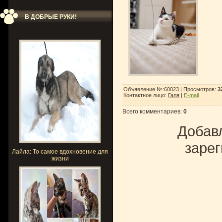
В ДОБРЫЕ РУКИ!
Объявление №:60023 |
Просмотров
:
3
Контактное лицо
:
Галя
|
E-mail
Всего комментариев
:
0
Добавл
зарег
Лайла: То самое вдохновение для
жизни