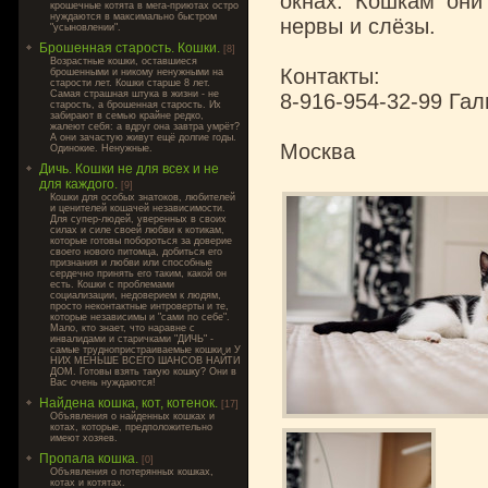
окнах. Кошкам они
крошечные котята в мега-приютах остро
нуждаются в максимально быстром
нервы и слёзы.
"усыновлении".
Брошенная старость. Кошки.
[8]
Возрастные кошки, оставшиеся
Контакты:
брошенными и никому ненужными на
старости лет. Кошки старше 8 лет.
Самая страшная штука в жизни - не
8-916-954-32-99 Гал
старость, а брошенная старость. Их
забирают в семью крайне редко,
жалеют себя: а вдруг она завтра умрёт?
А они зачастую живут ещё долгие годы.
Москва
Одинокие. Ненужные.
Дичь. Кошки не для всех и не
для каждого.
[9]
Кошки для особых знатоков, любителей
и ценителей кошачей независимости.
Для супер-людей, уверенных в своих
силах и силе своей любви к котикам,
которые готовы побороться за доверие
своего нового питомца, добиться его
признания и любви или способные
сердечно принять его таким, какой он
есть. Кошки с проблемами
социализации, недоверием к людям,
просто неконтактные интроверты и те,
которые независимы и "сами по себе".
Мало, кто знает, что наравне с
инвалидами и старичками "ДИЧЬ" -
самые труднопристраиваемые кошки и У
НИХ МЕНЬШЕ ВСЕГО ШАНСОВ НАЙТИ
ДОМ. Готовы взять такую кошку? Они в
Вас очень нуждаются!
Найдена кошка, кот, котенок.
[17]
Объявления о найденных кошках и
котах, которые, предположительно
имеют хозяев.
Пропала кошка.
[0]
Объявления о потерянных кошках,
котах и котятах.