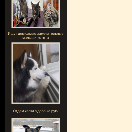
Ищут дом самые замечательные
малыши-котята
Отдам хаски в добрые руки