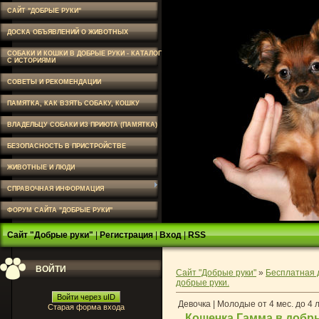
САЙТ "ДОБРЫЕ РУКИ"
ДОСКА ОБЪЯВЛЕНИЙ О ЖИВОТНЫХ
СОБАКИ И КОШКИ В ДОБРЫЕ РУКИ - КАТАЛОГ
С ИСТОРИЯМИ
СОВЕТЫ И РЕКОМЕНДАЦИИ
ПАМЯТКА, КАК ВЗЯТЬ СОБАКУ, КОШКУ
ВЛАДЕЛЬЦУ СОБАКИ ИЗ ПРИЮТА (ПАМЯТКА)
БЕЗОПАСНОСТЬ В ПРИСТРОЙСТВЕ
ЖИВОТНЫЕ И ЛЮДИ
СПРАВОЧНАЯ ИНФОРМАЦИЯ
ФОРУМ САЙТА "ДОБРЫЕ РУКИ"
Сайт "Добрые руки"
|
Регистрация
|
Вход
|
RSS
ВОЙТИ
Сайт "Добрые руки"
»
Бесплатная 
добрые руки.
Войти через uID
Девочка | Молодые от 4 мес. до 4 
Старая форма входа
Кошечка Гамма в добр