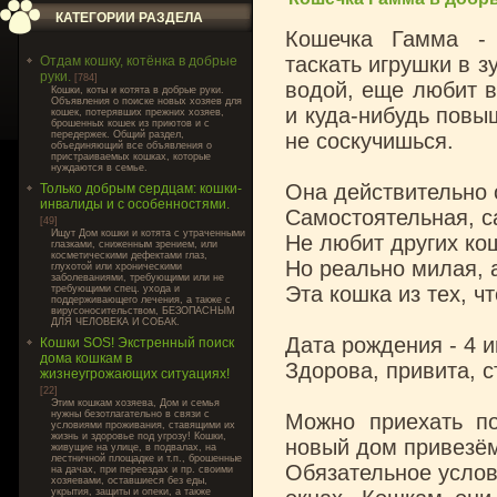
КАТЕГОРИИ РАЗДЕЛА
Кошечка Гамма - 
таскать игрушки в з
Отдам кошку, котёнка в добрые
руки.
[784]
водой, еще любит в
Кошки, коты и котята в добрые руки.
Объявления о поиске новых хозяев для
и куда-нибудь повы
кошек, потерявших прежних хозяев,
брошенных кошек из приютов и с
передержек. Общий раздел,
не соскучишься.
объединяющий все объявления о
пристраиваемых кошках, которые
нуждаются в семье.
Она действительно 
Только добрым сердцам: кошки-
инвалиды и с особенностями.
Самостоятельная, с
[49]
Ищут Дом кошки и котята с утраченными
Не любит других ко
глазками, сниженным зрением, или
косметическими дефектами глаз,
Но реально милая, 
глухотой или хроническими
заболеваниями, требующими или не
Эта кошка из тех, чт
требующими спец. ухода и
поддерживающего лечения, а также с
вирусоносительством, БЕЗОПАСНЫМ
ДЛЯ ЧЕЛОВЕКА И СОБАК.
Дата рождения - 4 и
Кошки SOS! Экстренный поиск
дома кошкам в
Здорова, привита, 
жизнеугрожающих ситуациях!
[22]
Этим кошкам хозяева, Дом и семья
нужны безотлагательно в связи с
Можно приехать по
условиями проживания, ставящими их
жизнь и здоровье под угрозу! Кошки,
новый дом привезём
живущие на улице, в подвалах, на
лестничной площадке и т.п., брошенные
Обязательное услов
на дачах, при переездах и пр. своими
хозяевами, оставшиеся без еды,
укрытия, защиты и опеки, а также