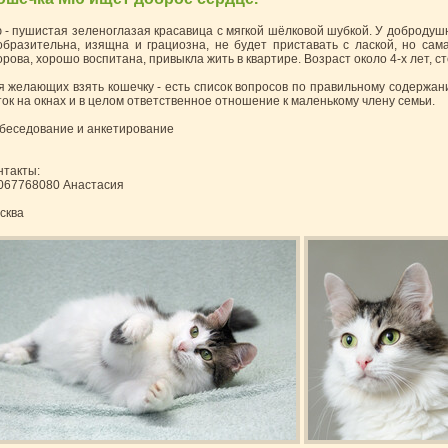
 - пушистая зеленоглазая красавица с мягкой шёлковой шубкой. У добродушн
образительна, изящна и грациозна, не будет приставать с лаской, но сам
орова, хорошо воспитана, привыкла жить в квартире. Возраст около 4-х лет, с
я желающих взять кошечку - есть список вопросов по правильному содержа
ток на окнах и в целом ответственное отношение к маленькому члену семьи.
беседование и анкетирование
нтакты:
067768080 Анастасия
сква