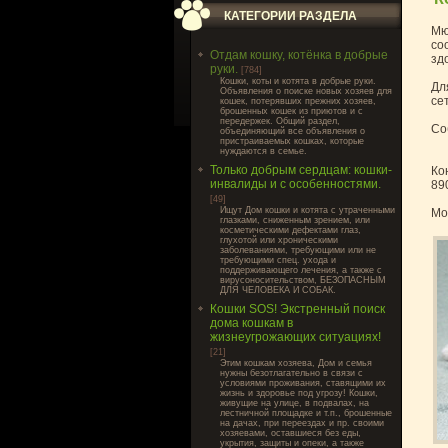
КАТЕГОРИИ РАЗДЕЛА
Мю
со
Отдам кошку, котёнка в добрые
зд
руки.
[784]
Кошки, коты и котята в добрые руки.
Дл
Объявления о поиске новых хозяев для
се
кошек, потерявших прежних хозяев,
брошенных кошек из приютов и с
передержек. Общий раздел,
Со
объединяющий все объявления о
пристраиваемых кошках, которые
нуждаются в семье.
Только добрым сердцам: кошки-
Ко
инвалиды и с особенностями.
89
[49]
Ищут Дом кошки и котята с утраченными
Мо
глазками, сниженным зрением, или
косметическими дефектами глаз,
глухотой или хроническими
заболеваниями, требующими или не
требующими спец. ухода и
поддерживающего лечения, а также с
вирусоносительством, БЕЗОПАСНЫМ
ДЛЯ ЧЕЛОВЕКА И СОБАК.
Кошки SOS! Экстренный поиск
дома кошкам в
жизнеугрожающих ситуациях!
[21]
Этим кошкам хозяева, Дом и семья
нужны безотлагательно в связи с
условиями проживания, ставящими их
жизнь и здоровье под угрозу! Кошки,
живущие на улице, в подвалах, на
лестничной площадке и т.п., брошенные
на дачах, при переездах и пр. своими
хозяевами, оставшиеся без еды,
укрытия, защиты и опеки, а также