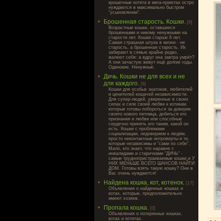
крошечные котята в мега-приютах остро
нуждаются в максимально быстром
"усыновлении".
Брошенная старость. Кошки.
[8]
Возрастные кошки, оставшиеся
брошенными и никому ненужными на
старости лет. Кошки старше 8 лет.
Самая страшная штука в жизни - не
старость, а брошенная старость. Их
забирают в семью крайне редко,
жалеют себя: а вдруг она завтра умрёт?
А они зачастую живут ещё долгие годы.
Одинокие. Ненужные.
Дичь. Кошки не для всех и не
для каждого.
[9]
Кошки для особых знатоков, любителей
и ценителей кошачей независимости.
Для супер-людей, уверенных в своих
силах и силе своей любви к котикам,
которые готовы побороться за доверие
своего нового питомца, добиться его
признания и любви или способные
сердечно принять его таким, какой он
есть. Кошки с проблемами
социализации, недоверием к людям,
просто неконтактные интроверты и те,
которые независимы и "сами по себе".
Мало, кто знает, что наравне с
инвалидами и старичками "ДИЧЬ" -
самые труднопристраиваемые кошки и У
НИХ МЕНЬШЕ ВСЕГО ШАНСОВ НАЙТИ
ДОМ. Готовы взять такую кошку? Они в
Вас очень нуждаются!
Найдена кошка, кот, котенок.
[17]
Объявления о найденных кошках и
котах, которые, предположительно
имеют хозяев.
Пропала кошка.
[0]
Объявления о потерянных кошках,
котах и котятах.