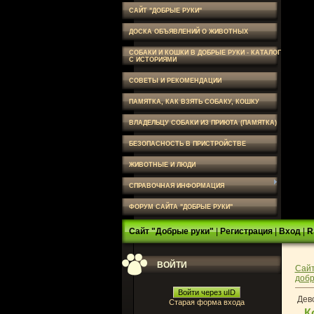
САЙТ "ДОБРЫЕ РУКИ"
ДОСКА ОБЪЯВЛЕНИЙ О ЖИВОТНЫХ
СОБАКИ И КОШКИ В ДОБРЫЕ РУКИ - КАТАЛОГ
С ИСТОРИЯМИ
СОВЕТЫ И РЕКОМЕНДАЦИИ
ПАМЯТКА, КАК ВЗЯТЬ СОБАКУ, КОШКУ
ВЛАДЕЛЬЦУ СОБАКИ ИЗ ПРИЮТА (ПАМЯТКА)
БЕЗОПАСНОСТЬ В ПРИСТРОЙСТВЕ
ЖИВОТНЫЕ И ЛЮДИ
СПРАВОЧНАЯ ИНФОРМАЦИЯ
ФОРУМ САЙТА "ДОБРЫЕ РУКИ"
Сайт "Добрые руки"
|
Регистрация
|
Вход
|
R
ВОЙТИ
Сайт
добр
Войти через uID
Дево
Старая форма входа
К