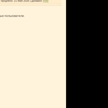
 продлено:
21 Мая 2026
|
Добавил
:
PPR
ные пользователи.