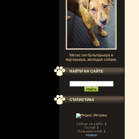
Метис питбультерьера и
ягдтерьера, молодая собака.
НАЙТИ НА САЙТЕ
СТАТИСТИКА
Сейчас на сайте:
2
Гостей:
1
Пользователей:
1
mtalean