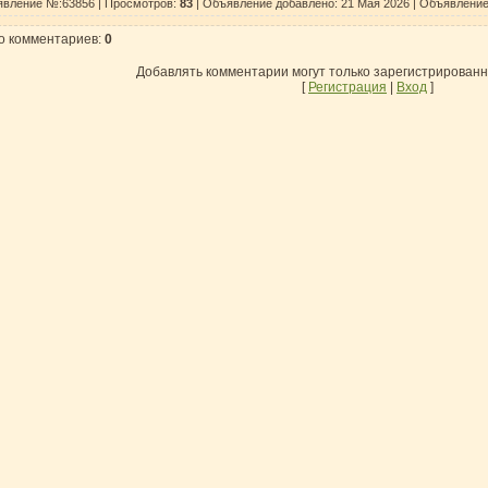
вление №:63856 |
Просмотров
:
83
| Объявление добавлено:
21 Мая 2026
| Объявление
о комментариев
:
0
Добавлять комментарии могут только зарегистрирован
[
Регистрация
|
Вход
]