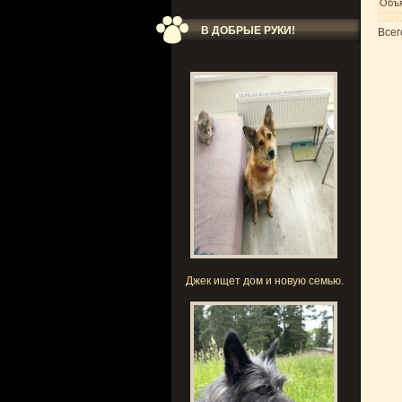
Объя
В ДОБРЫЕ РУКИ!
Всег
Джек ищет дом и новую семью.