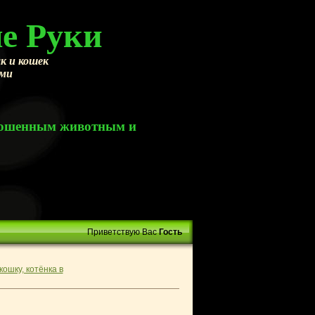
е Руки
к и кошек
ами
брошенным животным и
Приветствую Вас
Гость
кошку, котёнка в