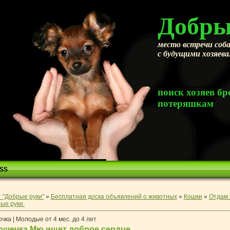
Добры
место встречи соба
с будущими хозяев
поиск хозяев 
потеряшкам
SS
 "Добрые руки"
»
Бесплатная доска объявлений о животных
»
Кошки
»
Отдам 
ые руки.
чка | Молодые от 4 мес. до 4 лет
ошечка Мю ищет доброе сердце.