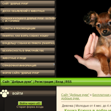
САЙТ "ДОБРЫЕ РУКИ"
ДОСКА ОБЪЯВЛЕНИЙ О ЖИВОТНЫХ
СОБАКИ И КОШКИ В ДОБРЫЕ РУКИ - КАТАЛОГ
С ИСТОРИЯМИ
СОВЕТЫ И РЕКОМЕНДАЦИИ
ПАМЯТКА, КАК ВЗЯТЬ СОБАКУ, КОШКУ
ВЛАДЕЛЬЦУ СОБАКИ ИЗ ПРИЮТА (ПАМЯТКА)
БЕЗОПАСНОСТЬ В ПРИСТРОЙСТВЕ
ЖИВОТНЫЕ И ЛЮДИ
СПРАВОЧНАЯ ИНФОРМАЦИЯ
ФОРУМ САЙТА "ДОБРЫЕ РУКИ"
Сайт "Добрые руки"
|
Регистрация
|
Вход
|
RSS
ВОЙТИ
Сайт "Добрые руки"
»
Бесплатная 
добрые руки.
Войти через uID
Девочка | Молодые от 4 мес. до 4 
Старая форма входа
Кошка Ксюша в добрые