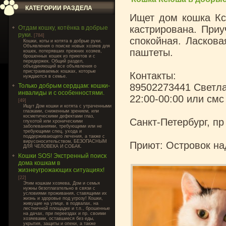
КАТЕГОРИИ РАЗДЕЛА
Ищет дом кошка Кс
кастрирована. Приу
Отдам кошку, котёнка в добрые
руки.
[784]
спокойная. Ласкова
Кошки, коты и котята в добрые руки.
Объявления о поиске новых хозяев для
паштеты.
кошек, потерявших прежних хозяев,
брошенных кошек из приютов и с
передержек. Общий раздел,
объединяющий все объявления о
пристраиваемых кошках, которые
Контакты:
нуждаются в семье.
89502273441 Светла
Только добрым сердцам: кошки-
инвалиды и с особенностями.
22:00-00:00 или смс
[49]
Ищут Дом кошки и котята с утраченными
глазками, сниженным зрением, или
косметическими дефектами глаз,
Санкт-Петербург, пр
глухотой или хроническими
заболеваниями, требующими или не
требующими спец. ухода и
поддерживающего лечения, а также с
вирусоносительством, БЕЗОПАСНЫМ
Приют: Островок н
ДЛЯ ЧЕЛОВЕКА И СОБАК.
Кошки SOS! Экстренный поиск
дома кошкам в
жизнеугрожающих ситуациях!
[22]
Этим кошкам хозяева, Дом и семья
нужны безотлагательно в связи с
условиями проживания, ставящими их
жизнь и здоровье под угрозу! Кошки,
живущие на улице, в подвалах, на
лестничной площадке и т.п., брошенные
на дачах, при переездах и пр. своими
хозяевами, оставшиеся без еды,
укрытия, защиты и опеки, а также