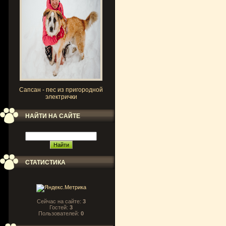
Сапсан - пес из пригородной
электрички
НАЙТИ НА САЙТЕ
СТАТИСТИКА
Сейчас на сайте:
3
Гостей:
3
Пользователей:
0