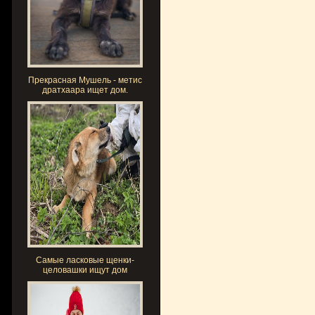
Прекрасная Мушель - метис
дратхаара ищет дом.
Самые ласковые щенки-
целовашки ищут дом