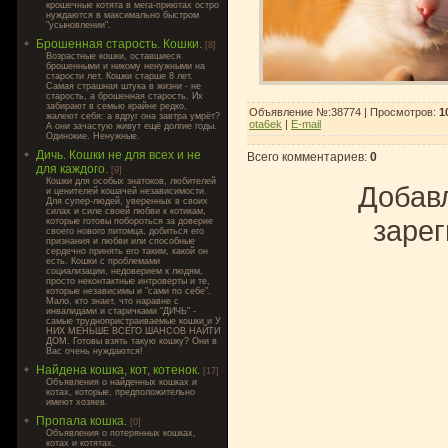
крошечные котята в мега-приютах остро
нуждаются в максимально быстром
"усыновлении".
Брошенная старость. Кошки.
[8]
Возрастные кошки, оставшиеся
брошенными и никому ненужными на
старости лет. Кошки старше 8 лет.
Самая страшная штука в жизни - не
старость, а брошенная старость. Их
забирают в семью крайне редко,
Объявление №:38774 |
Просмотров
:
1
жалеют себя: а вдруг она завтра умрёт?
ota6ek
|
E-mail
А они зачастую живут ещё долгие годы.
Одинокие. Ненужные.
Дичь. Кошки не для всех и не
Всего комментариев
:
0
для каждого.
[9]
Кошки для особых знатоков, любителей
Добавл
и ценителей кошачей независимости.
Для супер-людей, уверенных в своих
силах и силе своей любви к котикам,
зарег
которые готовы побороться за доверие
своего нового питомца, добиться его
признания и любви или способные
сердечно принять его таким, какой он
есть. Кошки с проблемами
социализации, недоверием к людям,
просто неконтактные интроверты и те,
которые независимы и "сами по себе".
Мало, кто знает, что наравне с
инвалидами и старичками "ДИЧЬ" -
самые труднопристраиваемые кошки и У
НИХ МЕНЬШЕ ВСЕГО ШАНСОВ НАЙТИ
ДОМ. Готовы взять такую кошку? Они в
Вас очень нуждаются!
Найдена кошка, кот, котенок.
[17]
Объявления о найденных кошках и
котах, которые, предположительно
имеют хозяев.
Пропала кошка.
[0]
Объявления о потерянных кошках,
котах и котятах.