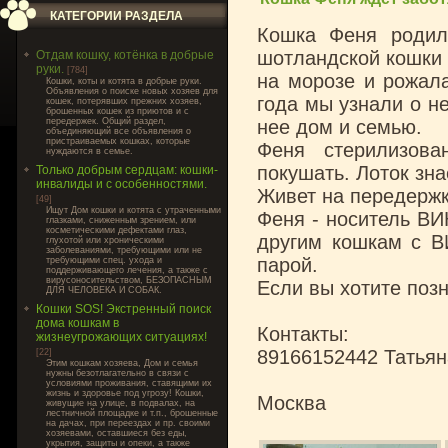
КАТЕГОРИИ РАЗДЕЛА
Кошка Феня родил
шотландской кошки и
Отдам кошку, котёнка в добрые
руки.
[784]
на морозе и рожала
Кошки, коты и котята в добрые руки.
Объявления о поиске новых хозяев для
года мы узнали о не
кошек, потерявших прежних хозяев,
брошенных кошек из приютов и с
передержек. Общий раздел,
нее дом и семью.
объединяющий все объявления о
пристраиваемых кошках, которые
Феня стерилизова
нуждаются в семье.
покушать. Лоток зна
Только добрым сердцам: кошки-
инвалиды и с особенностями.
Живет на передержк
[49]
Ищут Дом кошки и котята с утраченными
Феня - носитель ВИ
глазками, сниженным зрением, или
косметическими дефектами глаз,
другим кошкам с ВИ
глухотой или хроническими
заболеваниями, требующими или не
парой.
требующими спец. ухода и
поддерживающего лечения, а также с
вирусоносительством, БЕЗОПАСНЫМ
Если вы хотите поз
ДЛЯ ЧЕЛОВЕКА И СОБАК.
Кошки SOS! Экстренный поиск
дома кошкам в
Контакты:
жизнеугрожающих ситуациях!
89166152442 Татьян
[22]
Этим кошкам хозяева, Дом и семья
нужны безотлагательно в связи с
условиями проживания, ставящими их
жизнь и здоровье под угрозу! Кошки,
Москва
живущие на улице, в подвалах, на
лестничной площадке и т.п., брошенные
на дачах, при переездах и пр. своими
хозяевами, оставшиеся без еды,
укрытия, защиты и опеки, а также