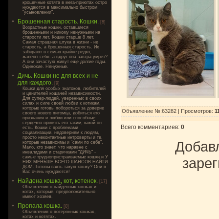
крошечные котята в мега-приютах остро
нуждаются в максимально быстром
"усыновлении".
Брошенная старость. Кошки.
[8]
Возрастные кошки, оставшиеся
брошенными и никому ненужными на
старости лет. Кошки старше 8 лет.
Самая страшная штука в жизни - не
старость, а брошенная старость. Их
забирают в семью крайне редко,
жалеют себя: а вдруг она завтра умрёт?
А они зачастую живут ещё долгие годы.
Одинокие. Ненужные.
Дичь. Кошки не для всех и не
для каждого.
[9]
Кошки для особых знатоков, любителей
и ценителей кошачей независимости.
Для супер-людей, уверенных в своих
силах и силе своей любви к котикам,
которые готовы побороться за доверие
Объявление №:63282 |
Просмотров
:
1
своего нового питомца, добиться его
признания и любви или способные
сердечно принять его таким, какой он
Всего комментариев
:
0
есть. Кошки с проблемами
социализации, недоверием к людям,
просто неконтактные интроверты и те,
Добавл
которые независимы и "сами по себе".
Мало, кто знает, что наравне с
инвалидами и старичками "ДИЧЬ" -
самые труднопристраиваемые кошки и У
зарег
НИХ МЕНЬШЕ ВСЕГО ШАНСОВ НАЙТИ
ДОМ. Готовы взять такую кошку? Они в
Вас очень нуждаются!
Найдена кошка, кот, котенок.
[17]
Объявления о найденных кошках и
котах, которые, предположительно
имеют хозяев.
Пропала кошка.
[0]
Объявления о потерянных кошках,
котах и котятах.