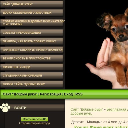
САЙТ "ДОБРЫЕ РУКИ"
ДОСКА ОБЪЯВЛЕНИЙ О ЖИВОТНЫХ
СОБАКИ И КОШКИ В ДОБРЫЕ РУКИ - КАТАЛОГ
С ИСТОРИЯМИ
СОВЕТЫ И РЕКОМЕНДАЦИИ
ПАМЯТКА, КАК ВЗЯТЬ СОБАКУ, КОШКУ
ВЛАДЕЛЬЦУ СОБАКИ ИЗ ПРИЮТА (ПАМЯТКА)
БЕЗОПАСНОСТЬ В ПРИСТРОЙСТВЕ
ЖИВОТНЫЕ И ЛЮДИ
СПРАВОЧНАЯ ИНФОРМАЦИЯ
ФОРУМ САЙТА "ДОБРЫЕ РУКИ"
Сайт "Добрые руки"
|
Регистрация
|
Вход
|
RSS
ВОЙТИ
Сайт "Добрые руки"
»
Бесплатная 
добрые руки.
Войти через uID
Девочка | Молодые от 4 мес. до 4 
Старая форма входа
Кошка Феня ждет забо