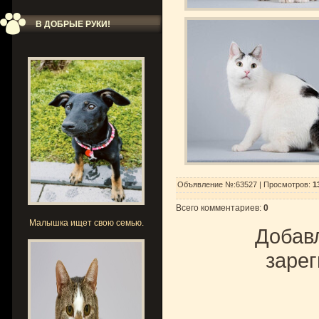
В ДОБРЫЕ РУКИ!
Объявление №:63527 |
Просмотров
:
1
Всего комментариев
:
0
Малышка ищет свою семью.
Добавл
зарег