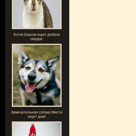
Котик Барсик ищет доброе
сердце.
Замечательная собака Мисти
ищет дом!