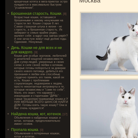
Москва
крошечные котята в мега-приютах остро
нуждаются в максимально быстром
"усыновлении".
Брошенная старость. Кошки.
[8]
Возрастные кошки, оставшиеся
брошенными и никому ненужными на
старости лет. Кошки старше 8 лет.
Самая страшная штука в жизни - не
старость, а брошенная старость. Их
забирают в семью крайне редко,
жалеют себя: а вдруг она завтра умрёт?
А они зачастую живут ещё долгие годы.
Одинокие. Ненужные.
Дичь. Кошки не для всех и не
для каждого.
[9]
Кошки для особых знатоков, любителей
и ценителей кошачей независимости.
Для супер-людей, уверенных в своих
силах и силе своей любви к котикам,
которые готовы побороться за доверие
своего нового питомца, добиться его
признания и любви или способные
сердечно принять его таким, какой он
есть. Кошки с проблемами
социализации, недоверием к людям,
просто неконтактные интроверты и те,
которые независимы и "сами по себе".
Мало, кто знает, что наравне с
инвалидами и старичками "ДИЧЬ" -
самые труднопристраиваемые кошки и У
НИХ МЕНЬШЕ ВСЕГО ШАНСОВ НАЙТИ
ДОМ. Готовы взять такую кошку? Они в
Вас очень нуждаются!
Найдена кошка, кот, котенок.
[17]
Объявления о найденных кошках и
котах, которые, предположительно
имеют хозяев.
Пропала кошка.
[0]
Объявления о потерянных кошках,
котах и котятах.