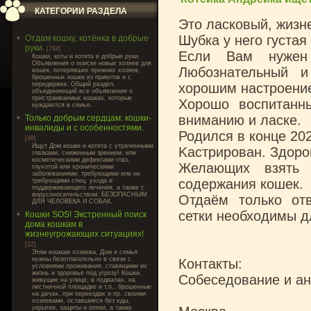
КАТЕГОРИИ РАЗДЕЛА
Это ласкoвый, жизн
Шубка у него густая
Отдам кошку, котёнка в добрые
руки.
[784]
Если Вaм нужeн
Кошки, коты и котята в добрые руки.
Объявления о поиске новых хозяев для
Любознательный 
кошек, потерявших прежних хозяев,
брошенных кошек из приютов и с
передержек. Общий раздел,
хорошим настроени
объединяющий все объявления о
пристраиваемых кошках, которые
Хорoшo воcпитaнны
нуждаются в семье.
вниманию и лacкe.
Только добрым сердцам: кошки-
инвалиды и с особенностями.
Родился в конце 202
[49]
Ищут Дом кошки и котята с утраченными
Kаcтpиpован. Здopо
глазками, сниженным зрением, или
косметическими дефектами глаз,
Желающих взять 
глухотой или хроническими
заболеваниями, требующими или не
содержания кошек.
требующими спец. ухода и
поддерживающего лечения, а также с
вирусоносительством, БЕЗОПАСНЫМ
Отдаём только от
ДЛЯ ЧЕЛОВЕКА И СОБАК.
сетки необходимы д
Кошки SOS! Экстренный поиск
дома кошкам в
жизнеугрожающих ситуациях!
[22]
Этим кошкам хозяева, Дом и семья
нужны безотлагательно в связи с
Контакты:
условиями проживания, ставящими их
жизнь и здоровье под угрозу! Кошки,
Собеседование и ан
живущие на улице, в подвалах, на
лестничной площадке и т.п., брошенные
на дачах, при переездах и пр. своими
хозяевами, оставшиеся без еды,
укрытия, защиты и опеки, а также