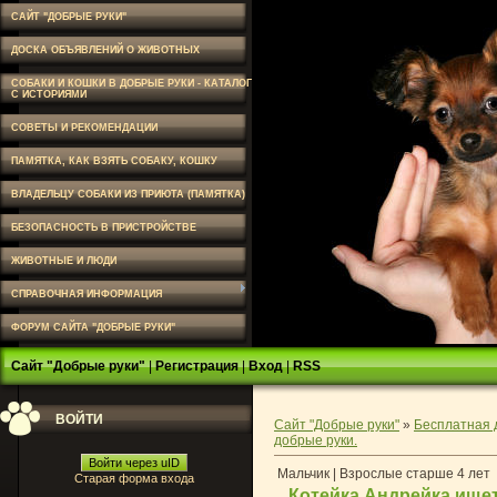
САЙТ "ДОБРЫЕ РУКИ"
ДОСКА ОБЪЯВЛЕНИЙ О ЖИВОТНЫХ
СОБАКИ И КОШКИ В ДОБРЫЕ РУКИ - КАТАЛОГ
С ИСТОРИЯМИ
СОВЕТЫ И РЕКОМЕНДАЦИИ
ПАМЯТКА, КАК ВЗЯТЬ СОБАКУ, КОШКУ
ВЛАДЕЛЬЦУ СОБАКИ ИЗ ПРИЮТА (ПАМЯТКА)
БЕЗОПАСНОСТЬ В ПРИСТРОЙСТВЕ
ЖИВОТНЫЕ И ЛЮДИ
СПРАВОЧНАЯ ИНФОРМАЦИЯ
ФОРУМ САЙТА "ДОБРЫЕ РУКИ"
Сайт "Добрые руки"
|
Регистрация
|
Вход
|
RSS
ВОЙТИ
Сайт "Добрые руки"
»
Бесплатная 
добрые руки.
Войти через uID
Мальчик | Взрослые старше 4 лет
Старая форма входа
Котейка Андрейка ищет