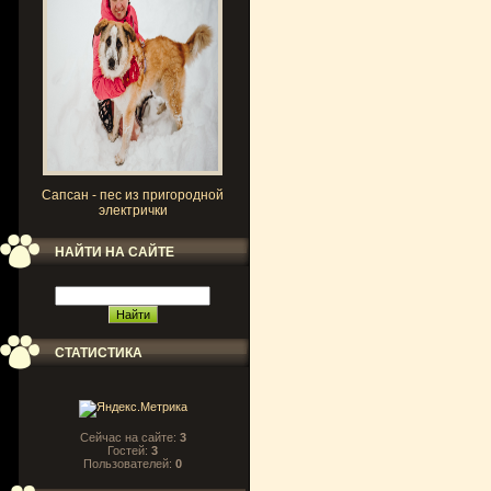
Сапсан - пес из пригородной
электрички
НАЙТИ НА САЙТЕ
СТАТИСТИКА
Сейчас на сайте:
3
Гостей:
3
Пользователей:
0