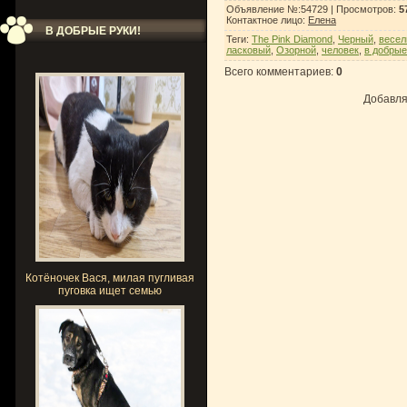
Объявление №:54729 |
Просмотров
:
5
Контактное лицо
:
Елена
В ДОБРЫЕ РУКИ!
Теги
:
The Pink Diamond
,
Черный
,
весе
ласковый
,
Озорной
,
человек
,
в добрые
Всего комментариев
:
0
Добавля
Котёночек Вася, милая пугливая
пуговка ищет семью