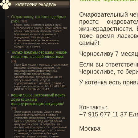
КАТЕГОРИИ РАЗДЕЛА
Очаровательный чер
Отдам кошку, котёнка в добрые
просто очароват
руки.
[784]
Кошки, коты и котята в добрые руки.
жизнерадостности. 
Объявления о поиске новых хозяев для
кошек, потерявших прежних хозяев,
тоже время ласков
брошенных кошек из приютов и с
передержек. Общий раздел,
объединяющий все объявления о
самый!
пристраиваемых кошках, которые
нуждаются в семье.
Только добрым сердцам: кошки-
Черносливу 7 месяц
инвалиды и с особенностями.
[49]
Если вы ответствен
Ищут Дом кошки и котята с утраченными
глазками, сниженным зрением, или
Черносливе, то бер
косметическими дефектами глаз,
глухотой или хроническими
заболеваниями, требующими или не
требующими спец. ухода и
У котенка есть прив
поддерживающего лечения, а также с
вирусоносительством, БЕЗОПАСНЫМ
ДЛЯ ЧЕЛОВЕКА И СОБАК.
Кошки SOS! Экстренный поиск
дома кошкам в
жизнеугрожающих ситуациях!
Контакты:
[22]
Этим кошкам хозяева, Дом и семья
+7 915 077 11 37 Ел
нужны безотлагательно в связи с
условиями проживания, ставящими их
жизнь и здоровье под угрозу! Кошки,
живущие на улице, в подвалах, на
Москва
лестничной площадке и т.п., брошенные
на дачах, при переездах и пр. своими
хозяевами, оставшиеся без еды,
укрытия, защиты и опеки, а также