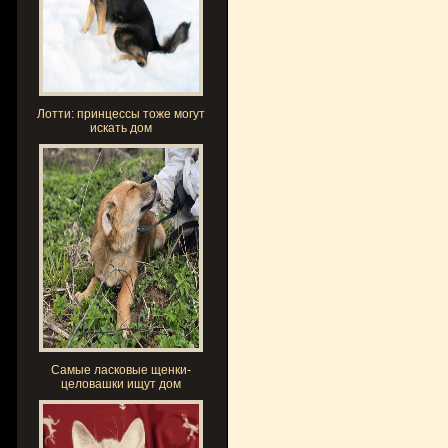
Лотти: принцессы тоже могут
искать дом
Самые ласковые щенки-
целовашки ищут дом