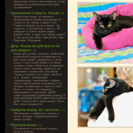
крошечные котята в мега-приютах остро
нуждаются в максимально быстром
"усыновлении".
Брошенная старость. Кошки.
[8]
Возрастные кошки, оставшиеся
брошенными и никому ненужными на
старости лет. Кошки старше 8 лет.
Самая страшная штука в жизни - не
старость, а брошенная старость. Их
забирают в семью крайне редко,
жалеют себя: а вдруг она завтра умрёт?
А они зачастую живут ещё долгие годы.
Одинокие. Ненужные.
Дичь. Кошки не для всех и не
для каждого.
[9]
Кошки для особых знатоков, любителей
и ценителей кошачей независимости.
Для супер-людей, уверенных в своих
силах и силе своей любви к котикам,
которые готовы побороться за доверие
своего нового питомца, добиться его
признания и любви или способные
сердечно принять его таким, какой он
есть. Кошки с проблемами
социализации, недоверием к людям,
просто неконтактные интроверты и те,
которые независимы и "сами по себе".
Мало, кто знает, что наравне с
инвалидами и старичками "ДИЧЬ" -
самые труднопристраиваемые кошки и У
НИХ МЕНЬШЕ ВСЕГО ШАНСОВ НАЙТИ
ДОМ. Готовы взять такую кошку? Они в
Вас очень нуждаются!
Найдена кошка, кот, котенок.
[17]
Объявления о найденных кошках и
котах, которые, предположительно
имеют хозяев.
Пропала кошка.
[0]
Объявления о потерянных кошках,
котах и котятах.