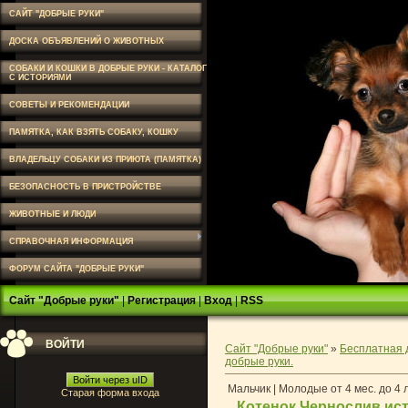
САЙТ "ДОБРЫЕ РУКИ"
ДОСКА ОБЪЯВЛЕНИЙ О ЖИВОТНЫХ
СОБАКИ И КОШКИ В ДОБРЫЕ РУКИ - КАТАЛОГ
С ИСТОРИЯМИ
СОВЕТЫ И РЕКОМЕНДАЦИИ
ПАМЯТКА, КАК ВЗЯТЬ СОБАКУ, КОШКУ
ВЛАДЕЛЬЦУ СОБАКИ ИЗ ПРИЮТА (ПАМЯТКА)
БЕЗОПАСНОСТЬ В ПРИСТРОЙСТВЕ
ЖИВОТНЫЕ И ЛЮДИ
СПРАВОЧНАЯ ИНФОРМАЦИЯ
ФОРУМ САЙТА "ДОБРЫЕ РУКИ"
Сайт "Добрые руки"
|
Регистрация
|
Вход
|
RSS
ВОЙТИ
Сайт "Добрые руки"
»
Бесплатная 
добрые руки.
Войти через uID
Мальчик | Молодые от 4 мес. до 4 
Старая форма входа
Котенок Чернослив ист