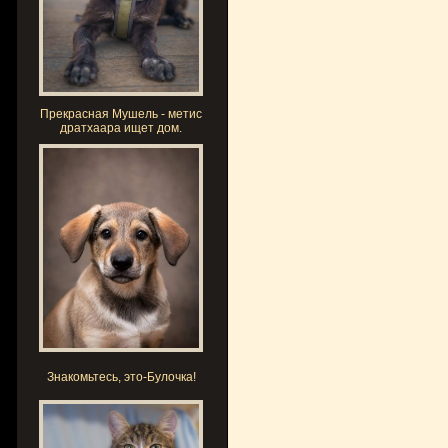
Прекрасная Мушель - метис
дратхаара ищет дом.
Знакомьтесь, это-Булочка!