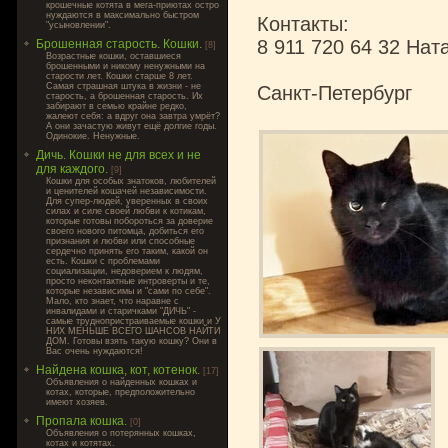
крошечные котята в мега-приютах остро
нуждаются в максимально быстром
Контакты:
"усыновлении".
8 911 720 64 32 Нат
Брошенная старость. Кошки.
[8]
Возрастные кошки, оставшиеся
брошенными и никому ненужными на
старости лет. Кошки старше 8 лет.
Самая страшная штука в жизни - не
Санкт-Петербург
старость, а брошенная старость. Их
забирают в семью крайне редко,
жалеют себя: а вдруг она завтра умрёт?
А они зачастую живут ещё долгие годы.
Одинокие. Ненужные.
Дичь. Кошки не для всех и не
для каждого.
[9]
Кошки для особых знатоков, любителей
и ценителей кошачей независимости.
Для супер-людей, уверенных в своих
силах и силе своей любви к котикам,
которые готовы побороться за доверие
своего нового питомца, добиться его
признания и любви или способные
сердечно принять его таким, какой он
есть. Кошки с проблемами
социализации, недоверием к людям,
просто неконтактные интроверты и те,
которые независимы и "сами по себе".
Мало, кто знает, что наравне с
инвалидами и старичками "ДИЧЬ" -
самые труднопристраиваемые кошки и У
НИХ МЕНЬШЕ ВСЕГО ШАНСОВ НАЙТИ
ДОМ. Готовы взять такую кошку? Они в
Вас очень нуждаются!
Найдена кошка, кот, котенок.
[17]
Объявления о найденных кошках и
котах, которые, предположительно
имеют хозяев.
Пропала кошка.
[0]
Объявления о потерянных кошках,
котах и котятах.