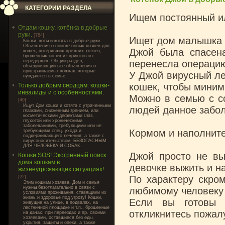
КАТЕГОРИИ РАЗДЕЛА
Ищем постоянный и
Отдам кошку, котёнка в добрые
руки.
[784]
Ищет дом малышка Д
Кошки, коты и котята в добрые руки.
Объявления о поиске новых хозяев для
Джой была спасена
кошек, потерявших прежних хозяев,
брошенных кошек из приютов и с
передержек. Общий раздел,
перенесла операцию
объединяющий все объявления о
пристраиваемых кошках, которые
У Джой вирусный ле
нуждаются в семье.
кошек, чтобы миним
Только добрым сердцам: кошки-
инвалиды и с особенностями.
Можно в семью с со
[49]
Ищут Дом кошки и котята с утраченными
людей данное забол
глазками, сниженным зрением, или
косметическими дефектами глаз,
глухотой или хроническими
заболеваниями, требующими или не
Кормом и наполните
требующими спец. ухода и
поддерживающего лечения, а также с
вирусоносительством, БЕЗОПАСНЫМ
ДЛЯ ЧЕЛОВЕКА И СОБАК.
Джой просто не вы
Кошки SOS! Экстренный поиск
дома кошкам в
девочке выжить и н
жизнеугрожающих ситуациях!
По характеру скром
[22]
Этим кошкам хозяева, Дом и семья
нужны безотлагательно в связи с
любимому человеку 
условиями проживания, ставящими их
жизнь и здоровье под угрозу! Кошки,
Если вы готовы 
живущие на улице, в подвалах, на
лестничной площадке и т.п., брошенные
откликнитесь пожалу
на дачах, при переездах и пр. своими
хозяевами, оставшиеся без еды,
укрытия, защиты и опеки, а также