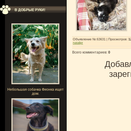
В ДОБРЫЕ РУКИ!
Объявление №:63631 |
Просмотров
:
1
natalipr
Всего комментариев
:
0
Добавл
зарег
Небольшая собачка Фионка ищет
дом.