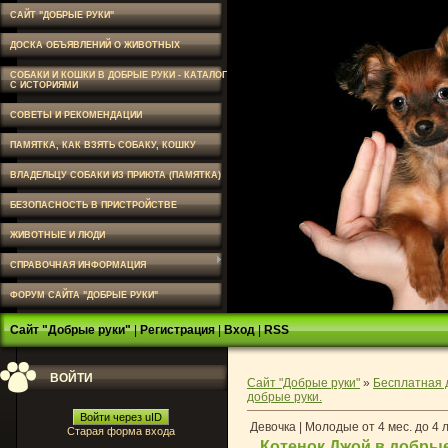
САЙТ "ДОБРЫЕ РУКИ"
ДОСКА ОБЪЯВЛЕНИЙ О ЖИВОТНЫХ
СОБАКИ И КОШКИ В ДОБРЫЕ РУКИ - КАТАЛОГ
С ИСТОРИЯМИ
СОВЕТЫ И РЕКОМЕНДАЦИИ
ПАМЯТКА, КАК ВЗЯТЬ СОБАКУ, КОШКУ
ВЛАДЕЛЬЦУ СОБАКИ ИЗ ПРИЮТА (ПАМЯТКА)
БЕЗОПАСНОСТЬ В ПРИСТРОЙСТВЕ
ЖИВОТНЫЕ И ЛЮДИ
СПРАВОЧНАЯ ИНФОРМАЦИЯ
ФОРУМ САЙТА "ДОБРЫЕ РУКИ"
Сайт "Добрые руки"
|
Регистрация
|
Вход
|
RSS
ВОЙТИ
Сайт "Добрые руки"
»
Бесплатная 
добрые руки.
Войти через uID
Девочка | Молодые от 4 мес. до 4 
Старая форма входа
Котенок Джой в добры