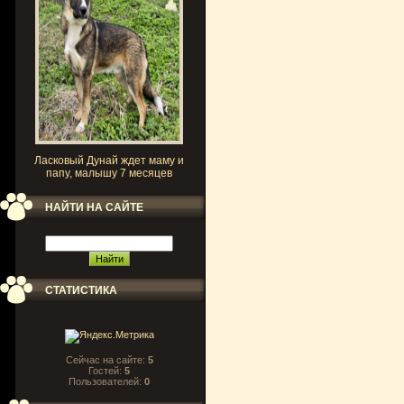
Ласковый Дунай ждет маму и
папу, малышу 7 месяцев
НАЙТИ НА САЙТЕ
СТАТИСТИКА
Сейчас на сайте:
5
Гостей:
5
Пользователей:
0