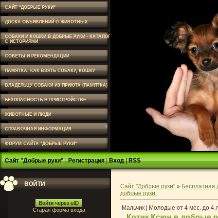
САЙТ "ДОБРЫЕ РУКИ"
ДОСКА ОБЪЯВЛЕНИЙ О ЖИВОТНЫХ
СОБАКИ И КОШКИ В ДОБРЫЕ РУКИ - КАТАЛОГ
С ИСТОРИЯМИ
СОВЕТЫ И РЕКОМЕНДАЦИИ
ПАМЯТКА, КАК ВЗЯТЬ СОБАКУ, КОШКУ
ВЛАДЕЛЬЦУ СОБАКИ ИЗ ПРИЮТА (ПАМЯТКА)
БЕЗОПАСНОСТЬ В ПРИСТРОЙСТВЕ
ЖИВОТНЫЕ И ЛЮДИ
СПРАВОЧНАЯ ИНФОРМАЦИЯ
ФОРУМ САЙТА "ДОБРЫЕ РУКИ"
Сайт "Добрые руки"
|
Регистрация
|
Вход
|
RSS
ВОЙТИ
Сайт "Добрые руки"
»
Бесплатная 
добрые руки.
Войти через uID
Мальчик | Молодые от 4 мес. до 4 
Старая форма входа
Котик Ксюн в добрые р