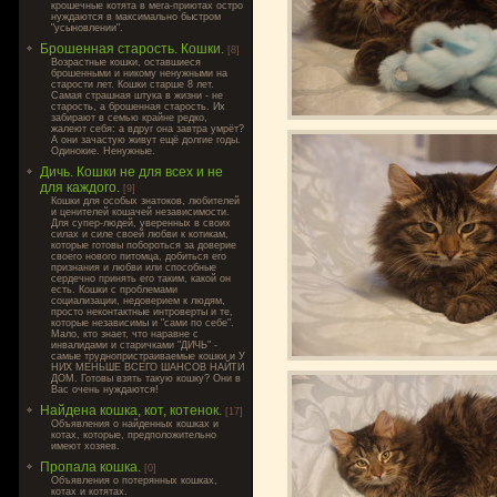
крошечные котята в мега-приютах остро
нуждаются в максимально быстром
"усыновлении".
Брошенная старость. Кошки.
[8]
Возрастные кошки, оставшиеся
брошенными и никому ненужными на
старости лет. Кошки старше 8 лет.
Самая страшная штука в жизни - не
старость, а брошенная старость. Их
забирают в семью крайне редко,
жалеют себя: а вдруг она завтра умрёт?
А они зачастую живут ещё долгие годы.
Одинокие. Ненужные.
Дичь. Кошки не для всех и не
для каждого.
[9]
Кошки для особых знатоков, любителей
и ценителей кошачей независимости.
Для супер-людей, уверенных в своих
силах и силе своей любви к котикам,
которые готовы побороться за доверие
своего нового питомца, добиться его
признания и любви или способные
сердечно принять его таким, какой он
есть. Кошки с проблемами
социализации, недоверием к людям,
просто неконтактные интроверты и те,
которые независимы и "сами по себе".
Мало, кто знает, что наравне с
инвалидами и старичками "ДИЧЬ" -
самые труднопристраиваемые кошки и У
НИХ МЕНЬШЕ ВСЕГО ШАНСОВ НАЙТИ
ДОМ. Готовы взять такую кошку? Они в
Вас очень нуждаются!
Найдена кошка, кот, котенок.
[17]
Объявления о найденных кошках и
котах, которые, предположительно
имеют хозяев.
Пропала кошка.
[0]
Объявления о потерянных кошках,
котах и котятах.