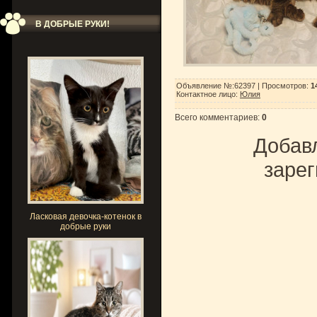
В ДОБРЫЕ РУКИ!
Объявление №:62397 |
Просмотров
:
1
Контактное лицо
:
Юлия
Всего комментариев
:
0
Добавл
зарег
Ласковая девочка-котенок в
добрые руки