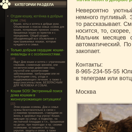
КАТЕГОРИИ РАЗДЕЛА
Невероятно уютны
немного пугливый. 
Отдам кошку, котёнка в добрые
руки.
[784]
то рассказывает. См
Кошки, коты и котята в добрые руки.
Объявления о поиске новых хозяев для
носится, то, скорее
кошек, потерявших прежних хозяев,
брошенных кошек из приютов и с
передержек. Общий раздел,
Мальчик месяцев с
объединяющий все объявления о
пристраиваемых кошках, которые
автоматический. По 
нуждаются в семье.
закопает.
Только добрым сердцам: кошки-
инвалиды и с особенностями.
[49]
Ищут Дом кошки и котята с утраченными
Контакты:
глазками, сниженным зрением, или
косметическими дефектами глаз,
8-965-234-55-55 Юли
глухотой или хроническими
заболеваниями, требующими или не
в телеграм или вотц
требующими спец. ухода и
поддерживающего лечения, а также с
вирусоносительством, БЕЗОПАСНЫМ
ДЛЯ ЧЕЛОВЕКА И СОБАК.
Москва
Кошки SOS! Экстренный поиск
дома кошкам в
жизнеугрожающих ситуациях!
[22]
Этим кошкам хозяева, Дом и семья
нужны безотлагательно в связи с
условиями проживания, ставящими их
жизнь и здоровье под угрозу! Кошки,
живущие на улице, в подвалах, на
лестничной площадке и т.п., брошенные
на дачах, при переездах и пр. своими
хозяевами, оставшиеся без еды,
укрытия, защиты и опеки, а также