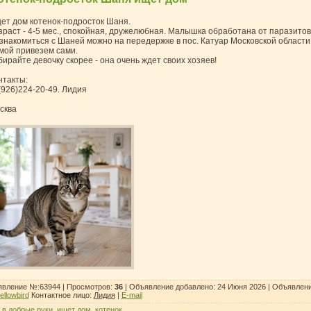
ет дом котенок-подросток Шаня.
зраст - 4-5 мес., спокойная, дружелюбная. Малышка обработана от паразитов
знакомиться с Шаней можно на передержке в пос. Катуар Московской области
мой привезем сами.
бирайте девочку скорее - она очень ждет своих хозяев!
нтакты:
(926)224-20-49. Лидия
сква
вление №:63944 |
Просмотров
:
36
| Объявление добавлено:
24 Июня 2026
| Объявлени
yellowbird
Контактное лицо
:
Лидия
|
E-mail
:
в добрые руки
,
ищет дом
,
котенок