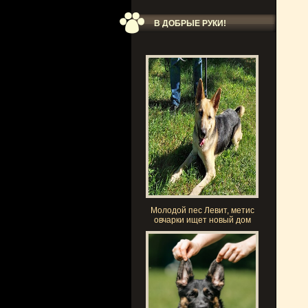
В ДОБРЫЕ РУКИ!
Молодой пес Левит, метис
овчарки ищeт новый дoм