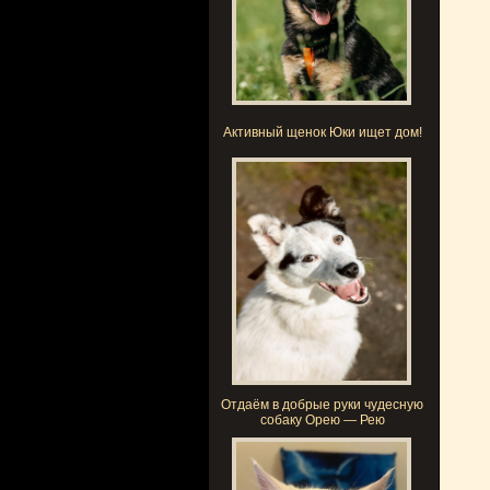
Активный щенок Юки ищет дом!
Отдаём в добрые руки чудесную
собаку Орею — Рею