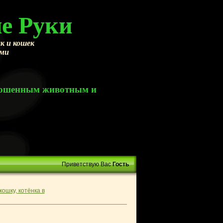
е Руки
к и кошек
ами
брошенным животным и
Приветствую Вас
Гость
кошку, котёнка в