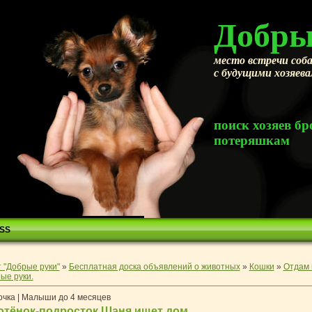
Добры
место встречи соба
с будущими хозяев
поиск хозяев 
потеряшкам
SS
 "Добрые руки"
»
Бесплатная доска объявлений о животных
»
Кошки
»
Отдам 
ые руки.
очка | Малыши до 4 месяцев
отёнок-подросток Шаня ищет дом