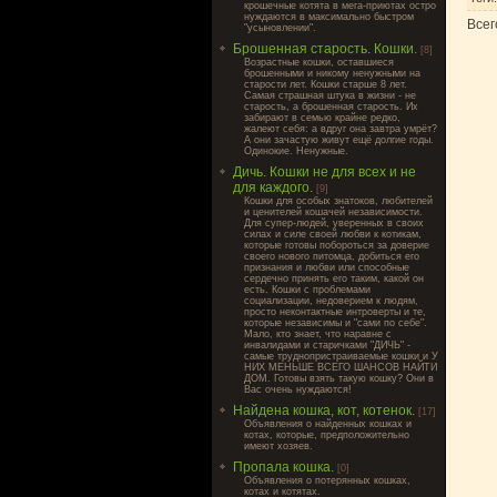
крошечные котята в мега-приютах остро
нуждаются в максимально быстром
Всег
"усыновлении".
Брошенная старость. Кошки.
[8]
Возрастные кошки, оставшиеся
брошенными и никому ненужными на
старости лет. Кошки старше 8 лет.
Самая страшная штука в жизни - не
старость, а брошенная старость. Их
забирают в семью крайне редко,
жалеют себя: а вдруг она завтра умрёт?
А они зачастую живут ещё долгие годы.
Одинокие. Ненужные.
Дичь. Кошки не для всех и не
для каждого.
[9]
Кошки для особых знатоков, любителей
и ценителей кошачей независимости.
Для супер-людей, уверенных в своих
силах и силе своей любви к котикам,
которые готовы побороться за доверие
своего нового питомца, добиться его
признания и любви или способные
сердечно принять его таким, какой он
есть. Кошки с проблемами
социализации, недоверием к людям,
просто неконтактные интроверты и те,
которые независимы и "сами по себе".
Мало, кто знает, что наравне с
инвалидами и старичками "ДИЧЬ" -
самые труднопристраиваемые кошки и У
НИХ МЕНЬШЕ ВСЕГО ШАНСОВ НАЙТИ
ДОМ. Готовы взять такую кошку? Они в
Вас очень нуждаются!
Найдена кошка, кот, котенок.
[17]
Объявления о найденных кошках и
котах, которые, предположительно
имеют хозяев.
Пропала кошка.
[0]
Объявления о потерянных кошках,
котах и котятах.