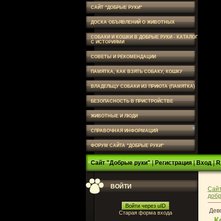
САЙТ "ДОБРЫЕ РУКИ"
ДОСКА ОБЪЯВЛЕНИЙ О ЖИВОТНЫХ
СОБАКИ И КОШКИ В ДОБРЫЕ РУКИ - КАТАЛОГ
С ИСТОРИЯМИ
СОВЕТЫ И РЕКОМЕНДАЦИИ
ПАМЯТКА, КАК ВЗЯТЬ СОБАКУ, КОШКУ
ВЛАДЕЛЬЦУ СОБАКИ ИЗ ПРИЮТА (ПАМЯТКА)
БЕЗОПАСНОСТЬ В ПРИСТРОЙСТВЕ
ЖИВОТНЫЕ И ЛЮДИ
СПРАВОЧНАЯ ИНФОРМАЦИЯ
ФОРУМ САЙТА "ДОБРЫЕ РУКИ"
Сайт "Добрые руки"
|
Регистрация
|
Вход
|
R
ВОЙТИ
Сайт
добр
Войти через uID
Дев
Старая форма входа
К