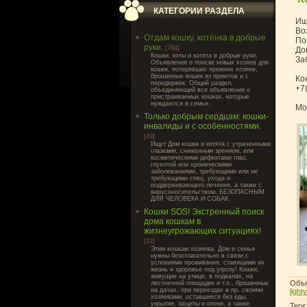
КАТЕГОРИИ РАЗДЕЛА
Ищ
Во
Отдам кошку, котёнка в добрые
По
руки.
[784]
До
Кошки, коты и котята в добрые руки.
За
Объявления о поиске новых хозяев для
кошек, потерявших прежних хозяев,
брошенных кошек из приютов и с
Ко
передержек. Общий раздел,
+7
объединяющий все объявления о
пристраиваемых кошках, которые
нуждаются в семье.
Мо
Только добрым сердцам: кошки-
инвалиды и с особенностями.
[49]
Ищут Дом кошки и котята с утраченными
глазками, сниженным зрением, или
косметическими дефектами глаз,
глухотой или хроническими
заболеваниями, требующими или не
требующими спец. ухода и
поддерживающего лечения, а также с
вирусоносительством, БЕЗОПАСНЫМ
ДЛЯ ЧЕЛОВЕКА И СОБАК.
Кошки SOS! Экстренный поиск
дома кошкам в
жизнеугрожающих ситуациях!
[22]
Этим кошкам хозяева, Дом и семья
нужны безотлагательно в связи с
условиями проживания, ставящими их
жизнь и здоровье под угрозу! Кошки,
живущие на улице, в подвалах, на
Объя
лестничной площадке и т.п., брошенные
на дачах, при переездах и пр. своими
light
хозяевами, оставшиеся без еды,
укрытия, защиты и опеки, а также
Теги