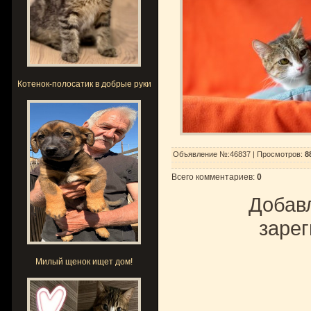
Котенок-полосатик в добрые руки
Объявление №:46837 |
Просмотров
:
8
Всего комментариев
:
0
Добавл
зарег
Милый щенок ищет дом!