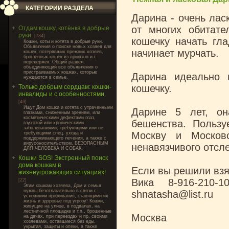
КАТЕГОРИИ РАЗДЕЛА
Дарина - очень лас
от многих обитат
Отдам кошку, котёнка в добрые
руки.
[784]
кошечку начать гла
Кошки, коты и котята в добрые руки.
Объявления о поиске новых хозяев для
начинает мурчать.
кошек, потерявших прежних хозяев,
брошенных кошек из приютов и с
передержек. Общий раздел,
объединяющий все объявления о
пристраиваемых кошках, которые
Дарина идеально 
нуждаются в семье.
кошечку.
Только добрым сердцам: кошки-
инвалиды и с особенностями.
[49]
Ищут Дом кошки и котята с утраченными
Дарине 5 лет, он
глазками, сниженным зрением, или
косметическими дефектами глаз,
бешенства. Пользу
глухотой или хроническими
заболеваниями, требующими или не
Москву и Москов
требующими спец. ухода и
поддерживающего лечения, а также с
вирусоносительством, БЕЗОПАСНЫМ
ненавязчивого отсл
ДЛЯ ЧЕЛОВЕКА И СОБАК.
Кошки SOS! Экстренный поиск
дома кошкам в
Если вы решили взя
жизнеугрожающих ситуациях!
Вика 8-916-210-1
[22]
Этим кошкам хозяева, Дом и семья
нужны безотлагательно в связи с
shnatasha@list.ru
условиями проживания, ставящими их
жизнь и здоровье под угрозу! Кошки,
живущие на улице, в подвалах, на
лестничной площадке и т.п., брошенные
Москва
на дачах, при переездах и пр. своими
хозяевами, оставшиеся без еды,
укрытия, защиты и опеки, а также