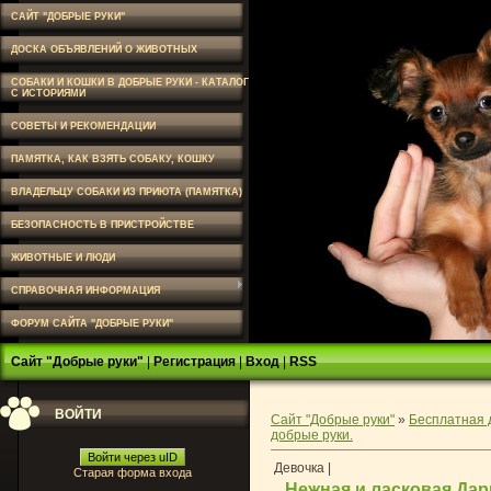
САЙТ "ДОБРЫЕ РУКИ"
ДОСКА ОБЪЯВЛЕНИЙ О ЖИВОТНЫХ
СОБАКИ И КОШКИ В ДОБРЫЕ РУКИ - КАТАЛОГ
С ИСТОРИЯМИ
СОВЕТЫ И РЕКОМЕНДАЦИИ
ПАМЯТКА, КАК ВЗЯТЬ СОБАКУ, КОШКУ
ВЛАДЕЛЬЦУ СОБАКИ ИЗ ПРИЮТА (ПАМЯТКА)
БЕЗОПАСНОСТЬ В ПРИСТРОЙСТВЕ
ЖИВОТНЫЕ И ЛЮДИ
СПРАВОЧНАЯ ИНФОРМАЦИЯ
ФОРУМ САЙТА "ДОБРЫЕ РУКИ"
Сайт "Добрые руки"
|
Регистрация
|
Вход
|
RSS
ВОЙТИ
Сайт "Добрые руки"
»
Бесплатная 
добрые руки.
Войти через uID
Девочка |
Старая форма входа
Нежная и ласковая Дар