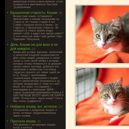
крошечные котята в мега-приютах остро
нуждаются в максимально быстром
"усыновлении".
Брошенная старость. Кошки.
[8]
Возрастные кошки, оставшиеся
брошенными и никому ненужными на
старости лет. Кошки старше 8 лет.
Самая страшная штука в жизни - не
старость, а брошенная старость. Их
забирают в семью крайне редко,
жалеют себя: а вдруг она завтра умрёт?
А они зачастую живут ещё долгие годы.
Одинокие. Ненужные.
Дичь. Кошки не для всех и не
для каждого.
[9]
Кошки для особых знатоков, любителей
и ценителей кошачей независимости.
Для супер-людей, уверенных в своих
силах и силе своей любви к котикам,
которые готовы побороться за доверие
своего нового питомца, добиться его
признания и любви или способные
сердечно принять его таким, какой он
есть. Кошки с проблемами
социализации, недоверием к людям,
просто неконтактные интроверты и те,
которые независимы и "сами по себе".
Мало, кто знает, что наравне с
инвалидами и старичками "ДИЧЬ" -
самые труднопристраиваемые кошки и У
НИХ МЕНЬШЕ ВСЕГО ШАНСОВ НАЙТИ
ДОМ. Готовы взять такую кошку? Они в
Вас очень нуждаются!
Найдена кошка, кот, котенок.
[17]
Объявления о найденных кошках и
котах, которые, предположительно
имеют хозяев.
Пропала кошка.
[0]
Объявления о потерянных кошках,
котах и котятах.