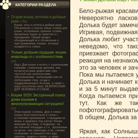
КАТЕГОРИИ РАЗДЕЛА
Бело-рыжая красави
Невероятно ласков
Отдам кошку, котёнка в добрые
руки.
[784]
Долька будет замеч
Кошки, коты и котята в добрые руки.
Объявления о поиске новых хозяев для
Игривая, подвижная 
кошек, потерявших прежних хозяев,
брошенных кошек из приютов и с
передержек. Общий раздел,
Долька любит участ
объединяющий все объявления о
пристраиваемых кошках, которые
неведомо, что так
нуждаются в семье.
приезжает фотогра
Только добрым сердцам: кошки-
инвалиды и с особенностями.
реакция на незнаком
[49]
Ищут Дом кошки и котята с утраченными
это за человек и за
глазками, сниженным зрением, или
косметическими дефектами глаз,
Пока мы пытаемся у
глухотой или хроническими
заболеваниями, требующими или не
Долька и начинает 
требующими спец. ухода и
поддерживающего лечения, а также с
вирусоносительством, БЕЗОПАСНЫМ
и за 5 минут выдае
ДЛЯ ЧЕЛОВЕКА И СОБАК.
Когда пытаемся при
Кошки SOS! Экстренный поиск
дома кошкам в
тут. Как же та
жизнеугрожающих ситуациях!
пофотографироватьс
[22]
Этим кошкам хозяева, Дом и семья
нужны безотлагательно в связи с
В общем, Долька за
условиями проживания, ставящими их
жизнь и здоровье под угрозу! Кошки,
живущие на улице, в подвалах, на
лестничной площадке и т.п., брошенные
Яркая, как Солныш
на дачах, при переездах и пр. своими
хозяевами, оставшиеся без еды,
укрытия, защиты и опеки, а также