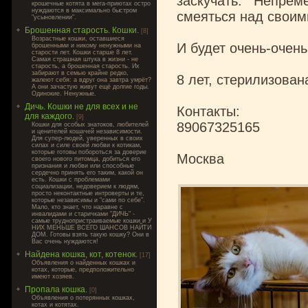
заскучать. Непре
крошечные котята в мега-приютах остро
нуждаются в максимально быстром
смеяться над своим
"усыновлении".
Брошенная старость. Кошки.
[8]
Возрастные кошки, оставшиеся
И будет очень-очень
брошенными и никому ненужными на
старости лет. Кошки старше 8 лет.
Самая страшная штука в жизни - не
старость, а брошенная старость. Их
забирают в семью крайне редко,
8 лет, стерилизован
жалеют себя: а вдруг она завтра умрёт?
А они зачастую живут ещё долгие годы.
Одинокие. Ненужные.
Дичь. Кошки не для всех и не
Контакты:
для каждого.
[9]
89067325165
Кошки для особых знатоков, любителей
и ценителей кошачей независимости.
Для супер-людей, уверенных в своих
силах и силе своей любви к котикам,
которые готовы побороться за доверие
Москва
своего нового питомца, добиться его
признания и любви или способные
сердечно принять его таким, какой он
есть. Кошки с проблемами
социализации, недоверием к людям,
просто неконтактные интроверты и те,
которые независимы и "сами по себе".
Мало, кто знает, что наравне с
инвалидами и старичками "ДИЧЬ" -
самые труднопристраиваемые кошки и У
НИХ МЕНЬШЕ ВСЕГО ШАНСОВ НАЙТИ
ДОМ. Готовы взять такую кошку? Они в
Вас очень нуждаются!
Найдена кошка, кот, котенок.
[17]
Объявления о найденных кошках и
котах, которые, предположительно
имеют хозяев.
Пропала кошка.
[0]
Объявления о потерянных кошках,
котах и котятах.