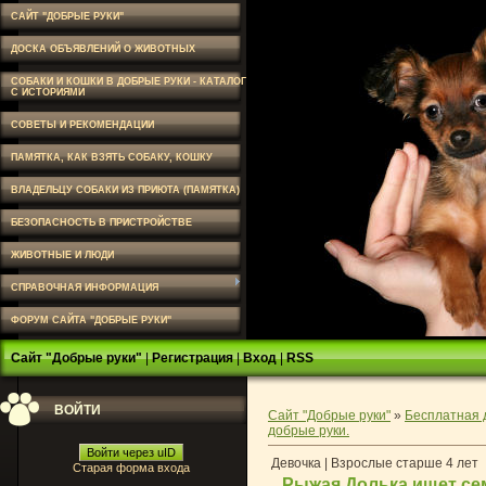
САЙТ "ДОБРЫЕ РУКИ"
ДОСКА ОБЪЯВЛЕНИЙ О ЖИВОТНЫХ
СОБАКИ И КОШКИ В ДОБРЫЕ РУКИ - КАТАЛОГ
С ИСТОРИЯМИ
СОВЕТЫ И РЕКОМЕНДАЦИИ
ПАМЯТКА, КАК ВЗЯТЬ СОБАКУ, КОШКУ
ВЛАДЕЛЬЦУ СОБАКИ ИЗ ПРИЮТА (ПАМЯТКА)
БЕЗОПАСНОСТЬ В ПРИСТРОЙСТВЕ
ЖИВОТНЫЕ И ЛЮДИ
СПРАВОЧНАЯ ИНФОРМАЦИЯ
ФОРУМ САЙТА "ДОБРЫЕ РУКИ"
Сайт "Добрые руки"
|
Регистрация
|
Вход
|
RSS
ВОЙТИ
Сайт "Добрые руки"
»
Бесплатная 
добрые руки.
Войти через uID
Девочка | Взрослые старше 4 лет
Старая форма входа
Рыжая Долька ищет се