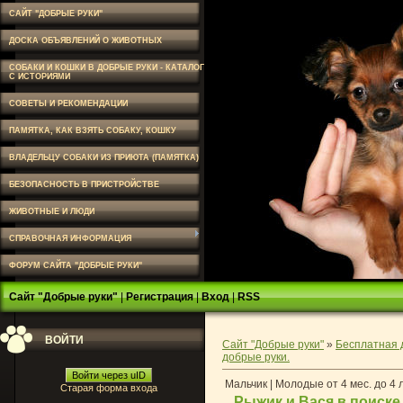
САЙТ "ДОБРЫЕ РУКИ"
ДОСКА ОБЪЯВЛЕНИЙ О ЖИВОТНЫХ
СОБАКИ И КОШКИ В ДОБРЫЕ РУКИ - КАТАЛОГ
С ИСТОРИЯМИ
СОВЕТЫ И РЕКОМЕНДАЦИИ
ПАМЯТКА, КАК ВЗЯТЬ СОБАКУ, КОШКУ
ВЛАДЕЛЬЦУ СОБАКИ ИЗ ПРИЮТА (ПАМЯТКА)
БЕЗОПАСНОСТЬ В ПРИСТРОЙСТВЕ
ЖИВОТНЫЕ И ЛЮДИ
СПРАВОЧНАЯ ИНФОРМАЦИЯ
ФОРУМ САЙТА "ДОБРЫЕ РУКИ"
Сайт "Добрые руки"
|
Регистрация
|
Вход
|
RSS
ВОЙТИ
Сайт "Добрые руки"
»
Бесплатная 
добрые руки.
Войти через uID
Мальчик | Молодые от 4 мес. до 4 
Старая форма входа
Рыжик и Вася в поиске