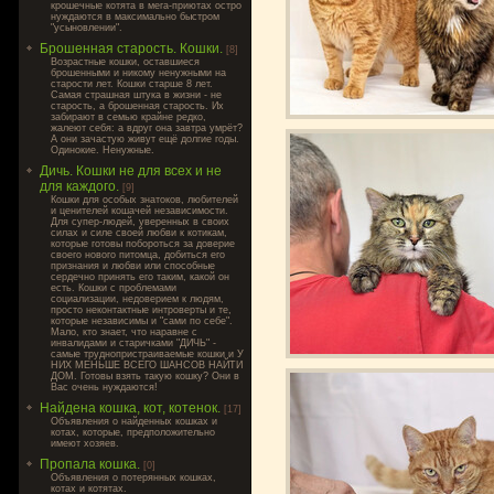
крошечные котята в мега-приютах остро
нуждаются в максимально быстром
"усыновлении".
Брошенная старость. Кошки.
[8]
Возрастные кошки, оставшиеся
брошенными и никому ненужными на
старости лет. Кошки старше 8 лет.
Самая страшная штука в жизни - не
старость, а брошенная старость. Их
забирают в семью крайне редко,
жалеют себя: а вдруг она завтра умрёт?
А они зачастую живут ещё долгие годы.
Одинокие. Ненужные.
Дичь. Кошки не для всех и не
для каждого.
[9]
Кошки для особых знатоков, любителей
и ценителей кошачей независимости.
Для супер-людей, уверенных в своих
силах и силе своей любви к котикам,
которые готовы побороться за доверие
своего нового питомца, добиться его
признания и любви или способные
сердечно принять его таким, какой он
есть. Кошки с проблемами
социализации, недоверием к людям,
просто неконтактные интроверты и те,
которые независимы и "сами по себе".
Мало, кто знает, что наравне с
инвалидами и старичками "ДИЧЬ" -
самые труднопристраиваемые кошки и У
НИХ МЕНЬШЕ ВСЕГО ШАНСОВ НАЙТИ
ДОМ. Готовы взять такую кошку? Они в
Вас очень нуждаются!
Найдена кошка, кот, котенок.
[17]
Объявления о найденных кошках и
котах, которые, предположительно
имеют хозяев.
Пропала кошка.
[0]
Объявления о потерянных кошках,
котах и котятах.