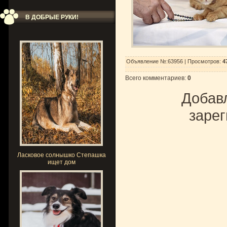
В ДОБРЫЕ РУКИ!
Объявление №:63956 |
Просмотров
:
4
Всего комментариев
:
0
Добавл
зарег
Ласковое солнышко Степашка
ищет дом