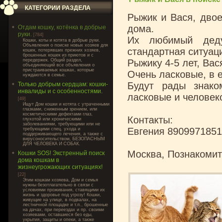
КАТЕГОРИИ РАЗДЕЛА
Рыжик и Вася, двое
дома.
Отдам кошку, котёнка в добрые
руки.
[784]
Их любимый деду
Кошки, коты и котята в добрые руки.
Объявления о поиске новых хозяев для
стандартная ситуац
кошек, потерявших прежних хозяев,
брошенных кошек из приютов и с
передержек. Общий раздел,
Рыжику 4-5 лет, Вас
объединяющий все объявления о
пристраиваемых кошках, которые
Очень ласковые, в 
нуждаются в семье.
Будут рады знако
Только добрым сердцам: кошки-
инвалиды и с особенностями.
ласковые и человек
[49]
Ищут Дом кошки и котята с утраченными
глазками, сниженным зрением, или
косметическими дефектами глаз,
Контакты:
глухотой или хроническими
заболеваниями, требующими или не
Евгения 890997185
требующими спец. ухода и
поддерживающего лечения, а также с
вирусоносительством, БЕЗОПАСНЫМ
ДЛЯ ЧЕЛОВЕКА И СОБАК.
Москва, Познакомит
Кошки SOS! Экстренный поиск
дома кошкам в
жизнеугрожающих ситуациях!
[22]
Этим кошкам хозяева, Дом и семья
нужны безотлагательно в связи с
условиями проживания, ставящими их
жизнь и здоровье под угрозу! Кошки,
живущие на улице, в подвалах, на
лестничной площадке и т.п., брошенные
на дачах, при переездах и пр. своими
хозяевами, оставшиеся без еды,
укрытия, защиты и опеки, а также