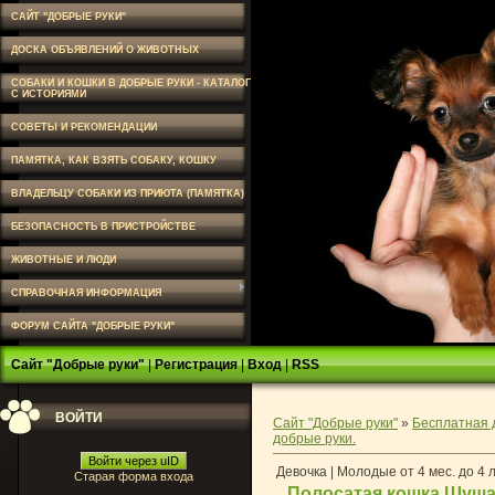
САЙТ "ДОБРЫЕ РУКИ"
ДОСКА ОБЪЯВЛЕНИЙ О ЖИВОТНЫХ
СОБАКИ И КОШКИ В ДОБРЫЕ РУКИ - КАТАЛОГ
С ИСТОРИЯМИ
СОВЕТЫ И РЕКОМЕНДАЦИИ
ПАМЯТКА, КАК ВЗЯТЬ СОБАКУ, КОШКУ
ВЛАДЕЛЬЦУ СОБАКИ ИЗ ПРИЮТА (ПАМЯТКА)
БЕЗОПАСНОСТЬ В ПРИСТРОЙСТВЕ
ЖИВОТНЫЕ И ЛЮДИ
СПРАВОЧНАЯ ИНФОРМАЦИЯ
ФОРУМ САЙТА "ДОБРЫЕ РУКИ"
Сайт "Добрые руки"
|
Регистрация
|
Вход
|
RSS
ВОЙТИ
Сайт "Добрые руки"
»
Бесплатная 
добрые руки.
Войти через uID
Девочка | Молодые от 4 мес. до 4 
Старая форма входа
Полосатая кошка Шуша 