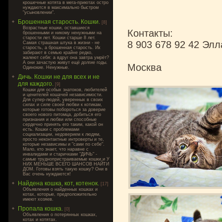
крошечные котята в мега-приютах остро
нуждаются в максимально быстром
"усыновлении".
Брошенная старость. Кошки.
[8]
Возрастные кошки, оставшиеся
Контакты:
брошенными и никому ненужными на
старости лет. Кошки старше 8 лет.
8 903 678 92 42 Элл
Самая страшная штука в жизни - не
старость, а брошенная старость. Их
забирают в семью крайне редко,
жалеют себя: а вдруг она завтра умрёт?
А они зачастую живут ещё долгие годы.
Москва
Одинокие. Ненужные.
Дичь. Кошки не для всех и не
для каждого.
[9]
Кошки для особых знатоков, любителей
и ценителей кошачей независимости.
Для супер-людей, уверенных в своих
силах и силе своей любви к котикам,
которые готовы побороться за доверие
своего нового питомца, добиться его
признания и любви или способные
сердечно принять его таким, какой он
есть. Кошки с проблемами
социализации, недоверием к людям,
просто неконтактные интроверты и те,
которые независимы и "сами по себе".
Мало, кто знает, что наравне с
инвалидами и старичками "ДИЧЬ" -
самые труднопристраиваемые кошки и У
НИХ МЕНЬШЕ ВСЕГО ШАНСОВ НАЙТИ
ДОМ. Готовы взять такую кошку? Они в
Вас очень нуждаются!
Найдена кошка, кот, котенок.
[17]
Объявления о найденных кошках и
котах, которые, предположительно
имеют хозяев.
Пропала кошка.
[0]
Объявления о потерянных кошках,
котах и котятах.