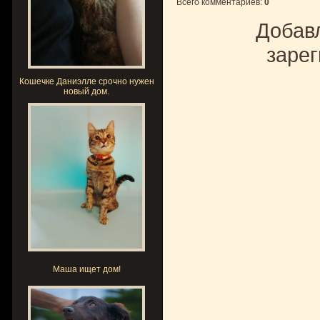
Всего комментариев
:
0
Добавл
зарег
Кошечке Даниэлле срочно нужен
новый дом.
Маша ищет дом!