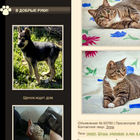
В ДОБРЫЕ РУКИ!
Щенок ищет дом
Объявление №:60780 |
Просмотров
:
2
Контактное лицо
:
Элла
Теги
:
приют
,
Шуша
,
здоровая
,
в дар
,
в 