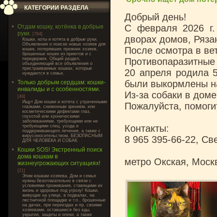
КАТЕГОРИИ РАЗДЕЛА
Добрый день!
С февраля 2026 г.
Отдам кошку, котёнка в добрые
руки.
[784]
дворах домов, Рязан
Кошки, коты и котята в добрые руки.
Объявления о поиске новых хозяев для
После осмотра в вет
кошек, потерявших прежних хозяев,
брошенных кошек из приютов и с
передержек. Общий раздел,
Противопаразитные 
объединяющий все объявления о
пристраиваемых кошках, которые
20 апреля родила 5
нуждаются в семье.
были выкормлены н
Только добрым сердцам: кошки-
инвалиды и с особенностями.
Из-за собаки в дом
[49]
Ищут Дом кошки и котята с утраченными
Пожалуйста, помоги
глазками, сниженным зрением, или
косметическими дефектами глаз,
глухотой или хроническими
заболеваниями, требующими или не
Контакты:
требующими спец. ухода и
поддерживающего лечения, а также с
вирусоносительством, БЕЗОПАСНЫМ
8 965 395-66-22, Све
ДЛЯ ЧЕЛОВЕКА И СОБАК.
Кошки SOS! Экстренный поиск
дома кошкам в
метро Окская, Моск
жизнеугрожающих ситуациях!
[21]
Этим кошкам хозяева, Дом и семья
нужны безотлагательно в связи с
условиями проживания, ставящими их
жизнь и здоровье под угрозу! Кошки,
живущие на улице, в подвалах, на
лестничной площадке и т.п., брошенные
на дачах, при переездах и пр. своими
хозяевами, оставшиеся без еды,
укрытия, защиты и опеки, а также