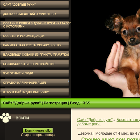
САЙТ "ДОБРЫЕ РУКИ"
ДОСКА ОБЪЯВЛЕНИЙ О ЖИВОТНЫХ
СОБАКИ И КОШКИ В ДОБРЫЕ РУКИ - КАТАЛОГ
С ИСТОРИЯМИ
СОВЕТЫ И РЕКОМЕНДАЦИИ
ПАМЯТКА, КАК ВЗЯТЬ СОБАКУ, КОШКУ
ВЛАДЕЛЬЦУ СОБАКИ ИЗ ПРИЮТА (ПАМЯТКА)
БЕЗОПАСНОСТЬ В ПРИСТРОЙСТВЕ
ЖИВОТНЫЕ И ЛЮДИ
СПРАВОЧНАЯ ИНФОРМАЦИЯ
ФОРУМ САЙТА "ДОБРЫЕ РУКИ"
Сайт "Добрые руки"
|
Регистрация
|
Вход
|
RSS
ВОЙТИ
Сайт "Добрые руки"
»
Бесплатная 
добрые руки.
Войти через uID
Девочка | Молодые от 4 мес. до 4 
Старая форма входа
Срочно ищет дом поте