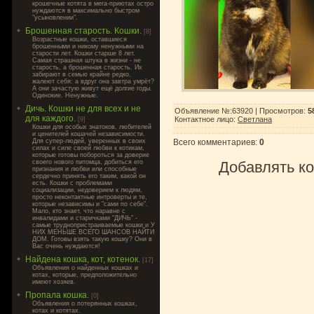
крошечные котята в мега-приютах остро
нуждаются в максимально быстром
"усыновлении".
Брошенная старость. Кошки.
[8]
Возрастные кошки, оставшиеся
брошенными и никому ненужными на
старости лет. Кошки старше 8 лет.
Самая страшная штука в жизни - не
старость, а брошенная старость. Их
забирают в семью крайне редко,
жалеют себя: а вдруг она завтра умрёт?
А они зачастую живут ещё долгие годы.
Одинокие. Ненужные.
Дичь. Кошки не для всех и не
Объявление №:63920 |
Просмотров
:
5
для каждого.
Контактное лицо
:
Светлана
[9]
Кошки для особых знатоков, любителей
и ценителей кошачей независимости.
Для супер-людей, уверенных в своих
Всего комментариев
:
0
силах и силе своей любви к котикам,
которые готовы побороться за доверие
своего нового питомца, добиться его
Добавлять ко
признания и любви или способные
сердечно принять его таким, какой он
есть. Кошки с проблемами
социализации, недоверием к людям,
просто неконтактные интроверты и те,
которые независимы и "сами по себе".
Мало, кто знает, что наравне с
инвалидами и старичками "ДИЧЬ" -
самые труднопристраиваемые кошки и У
НИХ МЕНЬШЕ ВСЕГО ШАНСОВ НАЙТИ
ДОМ. Готовы взять такую кошку? Они в
Вас очень нуждаются!
Найдена кошка, кот, котенок.
[17]
Объявления о найденных кошках и
котах, которые, предположительно
имеют хозяев.
Пропала кошка.
[0]
Объявления о потерянных кошках,
котах и котятах.