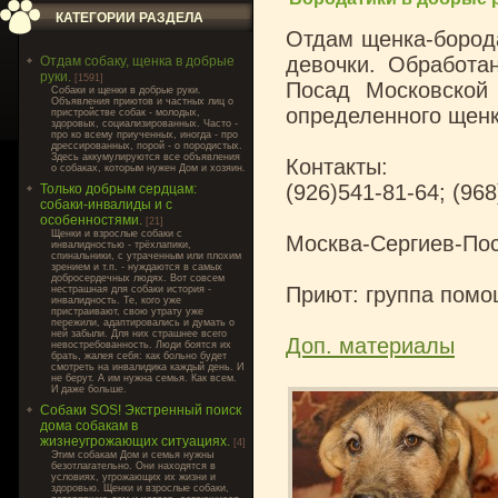
КАТЕГОРИИ РАЗДЕЛА
Отдам щенка-борода
девочки. Обработа
Отдам собаку, щенка в добрые
руки.
[1591]
Посад Московской
Cобаки и щенки в добрые руки.
Объявления приютов и частных лиц о
определенного щенк
пристройстве собак - молодых,
здоровых, социализированных. Часто -
про ко всему приученных, иногда - про
дрессированных, порой - о породистых.
Здесь аккумулируются все объявления
Контакты:
о собаках, которым нужен Дом и хозяин.
(926)541-81-64; (96
Только добрым сердцам:
собаки-инвалиды и с
особенностями.
[21]
Щенки и взрослые собаки с
Москва-Сергиев-По
инвалидностью - трёхлапики,
спинальники, с утраченным или плохим
зрением и т.п. - нуждаются в самых
добросердечных людях. Вот совсем
Приют: группа пом
нестрашная для собаки история -
инвалидность. Те, кого уже
пристраивают, свою утрату уже
пережили, адаптировались и думать о
ней забыли. Для них страшнее всего
Доп. материалы
невостребованность. Люди боятся их
брать, жалея себя: как больно будет
смотреть на инвалидика каждый день. И
не берут. А им нужна семья. Как всем.
И даже больше.
Собаки SOS! Экстренный поиск
дома собакам в
жизнеугрожающих ситуациях.
[4]
Этим собакам Дом и семья нужны
безотлагательно. Они находятся в
условиях, угрожающих их жизни и
здоровью. Щенки и взрослые собаки,