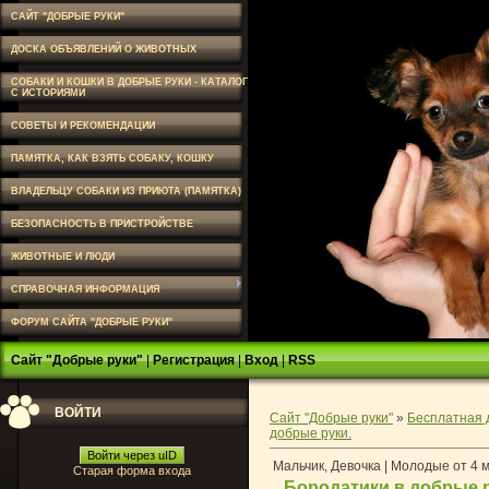
САЙТ "ДОБРЫЕ РУКИ"
ДОСКА ОБЪЯВЛЕНИЙ О ЖИВОТНЫХ
СОБАКИ И КОШКИ В ДОБРЫЕ РУКИ - КАТАЛОГ
С ИСТОРИЯМИ
СОВЕТЫ И РЕКОМЕНДАЦИИ
ПАМЯТКА, КАК ВЗЯТЬ СОБАКУ, КОШКУ
ВЛАДЕЛЬЦУ СОБАКИ ИЗ ПРИЮТА (ПАМЯТКА)
БЕЗОПАСНОСТЬ В ПРИСТРОЙСТВЕ
ЖИВОТНЫЕ И ЛЮДИ
СПРАВОЧНАЯ ИНФОРМАЦИЯ
ФОРУМ САЙТА "ДОБРЫЕ РУКИ"
Сайт "Добрые руки"
|
Регистрация
|
Вход
|
RSS
ВОЙТИ
Сайт "Добрые руки"
»
Бесплатная 
добрые руки.
Войти через uID
Мальчик, Девочка | Молодые от 4 м
Старая форма входа
Бородатики в добрые 