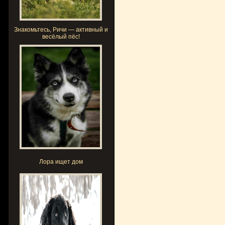
Знакомьтесь, Ричи — активный и
весёлый пёс!
Лора ищет дом