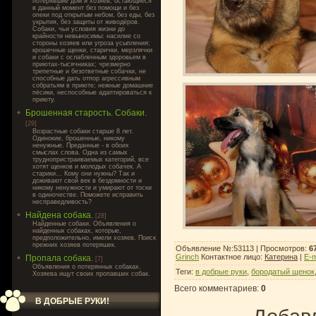
потерявшие дом и хозяев, остающиеся
в данный момент без помощи и без
опеки под открытым небом, без еды, без
укрытия, без защиты от живодёров.
Собаки, чьи условия жизни до
крайности невыносимы: насилие со
стороны хозяев или угроза усыпления;
крошечные щенки, старички, мерзлячки
и собаки с ослабленным здоровьем в
приютах-тысячниках; чрезмерно
трепетные и безответные собачки, не
способные дать отпор агрессивным
собратьям в приюте; нежные домашние
пёсики, неспособные адаптироваться к
приюту.
Брошенная старость. Собаки.
[29]
Возрастные собаки старше 8 лет.
Одинокие, брошенные, никому
ненужные. Преданные - в обоих
смыслах слова. Одна из самых
труднопристраиваемых категорий, все
хотят щенков и молодых собачек. А
старики... Кому они нужны? Так и
доживают свой век в бездомности и
никому ненужности и умирают от тоски
в одиночестве. Поможете исправить
несправедливость?
Найдена собака.
[28]
Найденные собаки. Объявления о
найденных собаках, которые,
предположительно, имели хозяев. Поиск
прежних хозяев потеряшек.
Объявление №:53113 |
Просмотров
:
6
Grinch
Контактное лицо
:
Катерина
|
E-m
Пропала собака.
[7]
Объявления о потерянных собаках.
Теги
:
в добрые руки
,
бородатый щенок
Хозяева ищут своих пропавших собак.
Всего комментариев
:
0
В ДОБРЫЕ РУКИ!