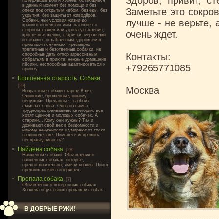
Здоров, привит, с
потерявшие дом и хозяев, остающиеся
в данный момент без помощи и без
Заметьте это сокров
опеки под открытым небом, без еды, без
укрытия, без защиты от живодёров.
Собаки, чьи условия жизни до
лучше - не верьте,
крайности невыносимы: насилие со
стороны хозяев или угроза усыпления;
очень ждет.
крошечные щенки, старички, мерзлячки
и собаки с ослабленным здоровьем в
приютах-тысячниках; чрезмерно
трепетные и безответные собачки, не
Контакты:
способные дать отпор агрессивным
собратьям в приюте; нежные домашние
пёсики, неспособные адаптироваться к
+79265771085
приюту.
Брошенная старость. Собаки.
[29]
Москва
Возрастные собаки старше 8 лет.
Одинокие, брошенные, никому
ненужные. Преданные - в обоих
смыслах слова. Одна из самых
труднопристраиваемых категорий, все
хотят щенков и молодых собачек. А
старики... Кому они нужны? Так и
доживают свой век в бездомности и
никому ненужности и умирают от тоски
в одиночестве. Поможете исправить
несправедливость?
Найдена собака.
[28]
Найденные собаки. Объявления о
найденных собаках, которые,
предположительно, имели хозяев. Поиск
прежних хозяев потеряшек.
Пропала собака.
[7]
Объявления о потерянных собаках.
Хозяева ищут своих пропавших собак.
В ДОБРЫЕ РУКИ!