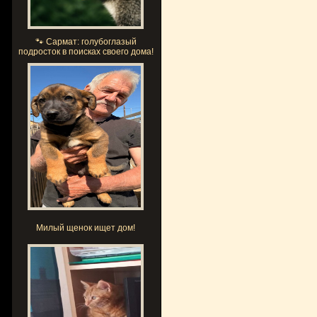
🐾 Сармат: голубоглазый
подросток в поисках своего дома!
Милый щенок ищет дом!