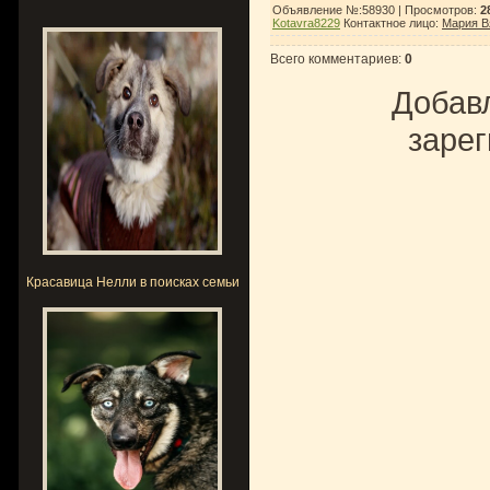
Объявление №:58930 |
Просмотров
:
2
Kotavra8229
Контактное лицо
:
Мария В
Всего комментариев
:
0
Добавл
зарег
Красавица Нелли в поисках семьи