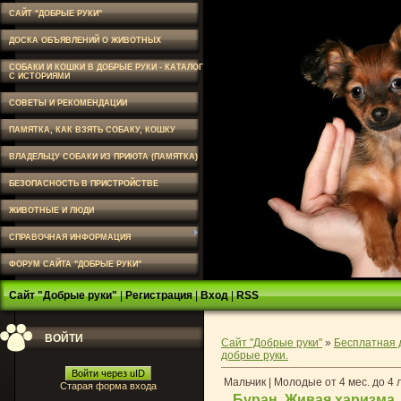
САЙТ "ДОБРЫЕ РУКИ"
ДОСКА ОБЪЯВЛЕНИЙ О ЖИВОТНЫХ
СОБАКИ И КОШКИ В ДОБРЫЕ РУКИ - КАТАЛОГ
С ИСТОРИЯМИ
СОВЕТЫ И РЕКОМЕНДАЦИИ
ПАМЯТКА, КАК ВЗЯТЬ СОБАКУ, КОШКУ
ВЛАДЕЛЬЦУ СОБАКИ ИЗ ПРИЮТА (ПАМЯТКА)
БЕЗОПАСНОСТЬ В ПРИСТРОЙСТВЕ
ЖИВОТНЫЕ И ЛЮДИ
СПРАВОЧНАЯ ИНФОРМАЦИЯ
ФОРУМ САЙТА "ДОБРЫЕ РУКИ"
Сайт "Добрые руки"
|
Регистрация
|
Вход
|
RSS
ВОЙТИ
Сайт "Добрые руки"
»
Бесплатная 
добрые руки.
Войти через uID
Мальчик | Молодые от 4 мес. до 4 
Старая форма входа
Буран. Живая харизма.