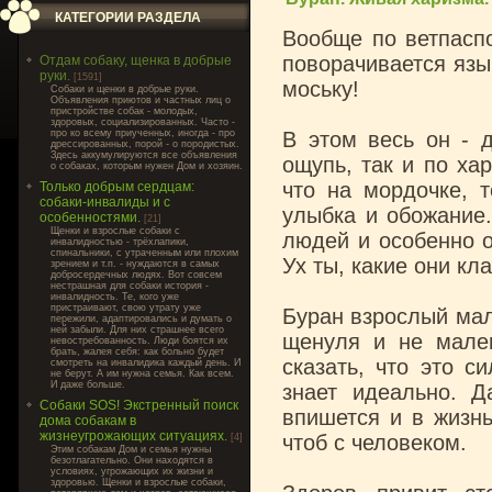
КАТЕГОРИИ РАЗДЕЛА
Вообще по ветпаспо
поворачивается язы
Отдам собаку, щенка в добрые
руки.
[1591]
моську!
Cобаки и щенки в добрые руки.
Объявления приютов и частных лиц о
пристройстве собак - молодых,
здоровых, социализированных. Часто -
про ко всему приученных, иногда - про
В этом весь он - д
дрессированных, порой - о породистых.
Здесь аккумулируются все объявления
ощупь, так и по ха
о собаках, которым нужен Дом и хозяин.
что на мордочке, т
Только добрым сердцам:
собаки-инвалиды и с
улыбка и обожание
особенностями.
[21]
Щенки и взрослые собаки с
людей и особенно о
инвалидностью - трёхлапики,
спинальники, с утраченным или плохим
Ух ты, какие они кл
зрением и т.п. - нуждаются в самых
добросердечных людях. Вот совсем
нестрашная для собаки история -
инвалидность. Те, кого уже
пристраивают, свою утрату уже
Буран взрослый маль
пережили, адаптировались и думать о
ней забыли. Для них страшнее всего
щенуля и не мален
невостребованность. Люди боятся их
брать, жалея себя: как больно будет
сказать, что это с
смотреть на инвалидика каждый день. И
не берут. А им нужна семья. Как всем.
И даже больше.
знает идеально. 
Собаки SOS! Экстренный поиск
впишется и в жизнь
дома собакам в
жизнеугрожающих ситуациях.
чтоб с человеком.
[4]
Этим собакам Дом и семья нужны
безотлагательно. Они находятся в
условиях, угрожающих их жизни и
здоровью. Щенки и взрослые собаки,