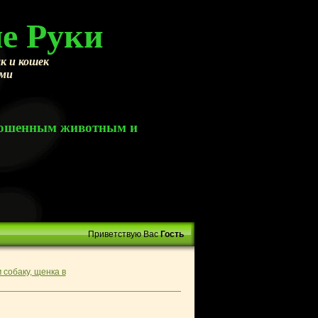
е Руки
к и кошек
ами
брошенным животным и
Приветствую Вас
Гость
 собаку, щенка в