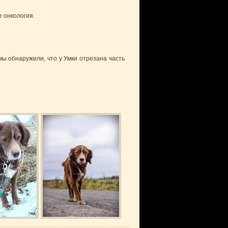
е онкология.
мы обнаружили, что у Умки отрезана часть