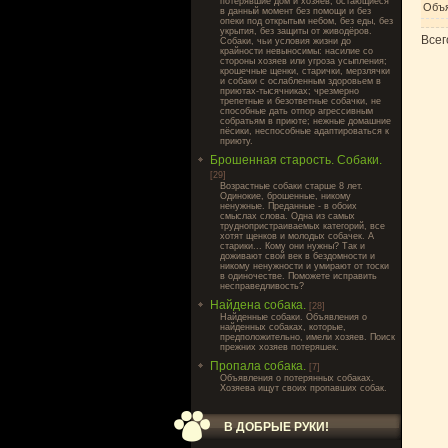
потерявшие дом и хозяев, остающиеся
Объя
в данный момент без помощи и без
опеки под открытым небом, без еды, без
укрытия, без защиты от живодёров.
Всег
Собаки, чьи условия жизни до
крайности невыносимы: насилие со
стороны хозяев или угроза усыпления;
крошечные щенки, старички, мерзлячки
и собаки с ослабленным здоровьем в
приютах-тысячниках; чрезмерно
трепетные и безответные собачки, не
способные дать отпор агрессивным
собратьям в приюте; нежные домашние
пёсики, неспособные адаптироваться к
приюту.
Брошенная старость. Собаки.
[29]
Возрастные собаки старше 8 лет.
Одинокие, брошенные, никому
ненужные. Преданные - в обоих
смыслах слова. Одна из самых
труднопристраиваемых категорий, все
хотят щенков и молодых собачек. А
старики... Кому они нужны? Так и
доживают свой век в бездомности и
никому ненужности и умирают от тоски
в одиночестве. Поможете исправить
несправедливость?
Найдена собака.
[28]
Найденные собаки. Объявления о
найденных собаках, которые,
предположительно, имели хозяев. Поиск
прежних хозяев потеряшек.
Пропала собака.
[7]
Объявления о потерянных собаках.
Хозяева ищут своих пропавших собак.
В ДОБРЫЕ РУКИ!