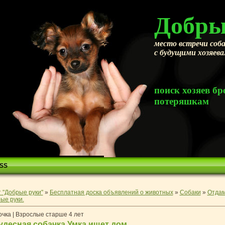
Добры
место встречи соба
с будущими хозяев
поиск хозяев 
потеряшкам
SS
 "Добрые руки"
»
Бесплатная доска объявлений о животных
»
Собаки
»
Отдам
ые руки.
очка | Взрослые старше 4 лет
удесная собачка Умка ищет дом.