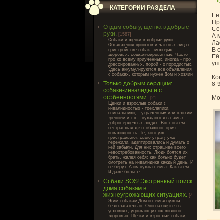
КАТЕГОРИИ РАЗДЕЛА
Её
Пр
Отдам собаку, щенка в добрые
Се
руки.
[1587]
А 
Cобаки и щенки в добрые руки.
Ла
Объявления приютов и частных лиц о
В 
пристройстве собак - молодых,
здоровых, социализированных. Часто -
Ей
про ко всему приученных, иногда - про
ушк
дрессированных, порой - о породистых.
Здесь аккумулируются все объявления
о собаках, которым нужен Дом и хозяин.
Ко
Только добрым сердцам:
8-
собаки-инвалиды и с
особенностями.
Мо
[21]
Щенки и взрослые собаки с
инвалидностью - трёхлапики,
спинальники, с утраченным или плохим
зрением и т.п. - нуждаются в самых
добросердечных людях. Вот совсем
нестрашная для собаки история -
инвалидность. Те, кого уже
пристраивают, свою утрату уже
пережили, адаптировались и думать о
ней забыли. Для них страшнее всего
невостребованность. Люди боятся их
брать, жалея себя: как больно будет
смотреть на инвалидика каждый день. И
не берут. А им нужна семья. Как всем.
И даже больше.
Собаки SOS! Экстренный поиск
дома собакам в
жизнеугрожающих ситуациях.
[4]
Этим собакам Дом и семья нужны
безотлагательно. Они находятся в
условиях, угрожающих их жизни и
здоровью. Щенки и взрослые собаки,