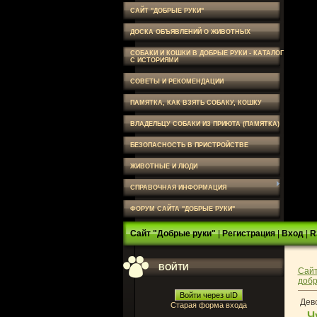
САЙТ "ДОБРЫЕ РУКИ"
ДОСКА ОБЪЯВЛЕНИЙ О ЖИВОТНЫХ
СОБАКИ И КОШКИ В ДОБРЫЕ РУКИ - КАТАЛОГ
С ИСТОРИЯМИ
СОВЕТЫ И РЕКОМЕНДАЦИИ
ПАМЯТКА, КАК ВЗЯТЬ СОБАКУ, КОШКУ
ВЛАДЕЛЬЦУ СОБАКИ ИЗ ПРИЮТА (ПАМЯТКА)
БЕЗОПАСНОСТЬ В ПРИСТРОЙСТВЕ
ЖИВОТНЫЕ И ЛЮДИ
СПРАВОЧНАЯ ИНФОРМАЦИЯ
ФОРУМ САЙТА "ДОБРЫЕ РУКИ"
Сайт "Добрые руки"
|
Регистрация
|
Вход
|
R
ВОЙТИ
Сайт
добр
Войти через uID
Дев
Старая форма входа
Ч