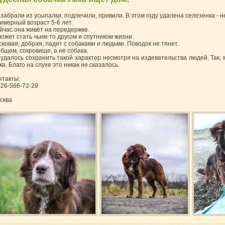
 забрали из усыпалки, подлечили, привили. В этом году удалена селезенка - н
имерный возраст 5-6 лет.
йчас она живёт на передержке.
может стать чьим-то другом и спутником жизни.
сковая, добрая, ладит с собаками и людьми. Поводок не тянет.
общем, сокровище, а не собака.
 удалось сохранить такой характер несмотря на издевательства людей. Так, 
а. Благо на слухе это никак не сказалось.
нтакты:
926-566-72-29
сква