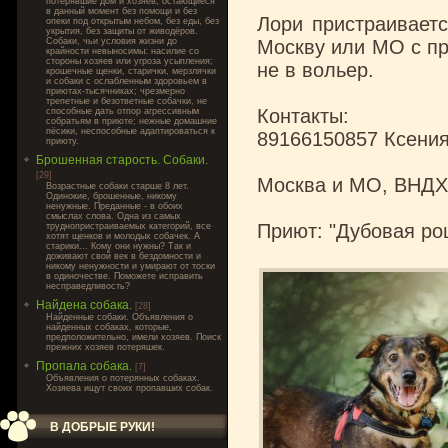
потерявшие дом и хозяев, остающиеся
в данный момент без помощи и без
Лори пристраиваетс
опеки под открытым небом, без еды, без
укрытия, без защиты от живодёров.
Собаки, чьи условия жизни до
Москву или МО с пр
крайности невыносимы: насилие со
стороны хозяев или угроза усыпления;
не в вольер.
крошечные щенки, старички, мерзлячки
и собаки с ослабленным здоровьем в
приютах-тысячниках; чрезмерно
трепетные и безответные собачки, не
Контакты:
способные дать отпор агрессивным
собратьям в приюте; нежные домашние
пёсики, неспособные адаптироваться к
89166150857 Ксени
приюту.
Брошенная старость. Собаки.
[29]
Москва и МО, ВНДХ
Возрастные собаки старше 8 лет.
Одинокие, брошенные, никому
ненужные. Преданные - в обоих
смыслах слова. Одна из самых
Приют: "Дубовая ро
труднопристраиваемых категорий, все
хотят щенков и молодых собачек. А
старики... Кому они нужны? Так и
доживают свой век в бездомности и
никому ненужности и умирают от тоски
в одиночестве. Поможете исправить
несправедливость?
Найдена собака.
[28]
Найденные собаки. Объявления о
найденных собаках, которые,
предположительно, имели хозяев. Поиск
прежних хозяев потеряшек.
Пропала собака.
[7]
Объявления о потерянных собаках.
Хозяева ищут своих пропавших собак.
В ДОБРЫЕ РУКИ!