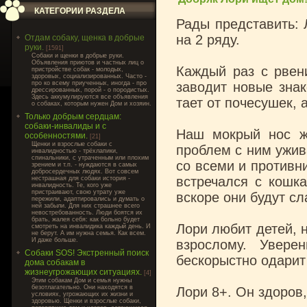
КАТЕГОРИИ РАЗДЕЛА
Рады представить: 
на 2 ряду.
Отдам собаку, щенка в добрые
руки.
[1591]
Cобаки и щенки в добрые руки.
Объявления приютов и частных лиц о
Каждый раз с рвен
пристройстве собак - молодых,
здоровых, социализированных. Часто -
про ко всему приученных, иногда - про
заводит новые знак
дрессированных, порой - о породистых.
Здесь аккумулируются все объявления
тает от почесушек, 
о собаках, которым нужен Дом и хозяин.
Только добрым сердцам:
собаки-инвалиды и с
Наш мокрый нос ж
особенностями.
[21]
Щенки и взрослые собаки с
проблем с ним ужив
инвалидностью - трёхлапики,
спинальники, с утраченным или плохим
со всеми и противни
зрением и т.п. - нуждаются в самых
добросердечных людях. Вот совсем
встречался с кошка
нестрашная для собаки история -
инвалидность. Те, кого уже
пристраивают, свою утрату уже
вскоре они будут сл
пережили, адаптировались и думать о
ней забыли. Для них страшнее всего
невостребованность. Люди боятся их
брать, жалея себя: как больно будет
Лори любит детей, н
смотреть на инвалидика каждый день. И
не берут. А им нужна семья. Как всем.
И даже больше.
взрослому. Увере
Собаки SOS! Экстренный поиск
бескорыстно одарит
дома собакам в
жизнеугрожающих ситуациях.
[4]
Этим собакам Дом и семья нужны
безотлагательно. Они находятся в
Лори 8+. Он здоров,
условиях, угрожающих их жизни и
здоровью. Щенки и взрослые собаки,