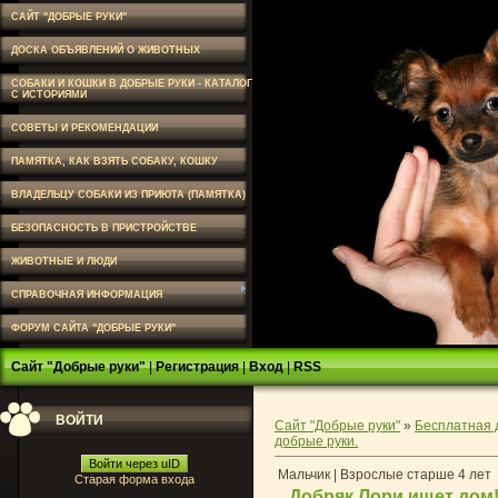
САЙТ "ДОБРЫЕ РУКИ"
ДОСКА ОБЪЯВЛЕНИЙ О ЖИВОТНЫХ
СОБАКИ И КОШКИ В ДОБРЫЕ РУКИ - КАТАЛОГ
С ИСТОРИЯМИ
СОВЕТЫ И РЕКОМЕНДАЦИИ
ПАМЯТКА, КАК ВЗЯТЬ СОБАКУ, КОШКУ
ВЛАДЕЛЬЦУ СОБАКИ ИЗ ПРИЮТА (ПАМЯТКА)
БЕЗОПАСНОСТЬ В ПРИСТРОЙСТВЕ
ЖИВОТНЫЕ И ЛЮДИ
СПРАВОЧНАЯ ИНФОРМАЦИЯ
ФОРУМ САЙТА "ДОБРЫЕ РУКИ"
Сайт "Добрые руки"
|
Регистрация
|
Вход
|
RSS
ВОЙТИ
Сайт "Добрые руки"
»
Бесплатная 
добрые руки.
Войти через uID
Мальчик | Взрослые старше 4 лет
Старая форма входа
Добряк Лори ищет дом