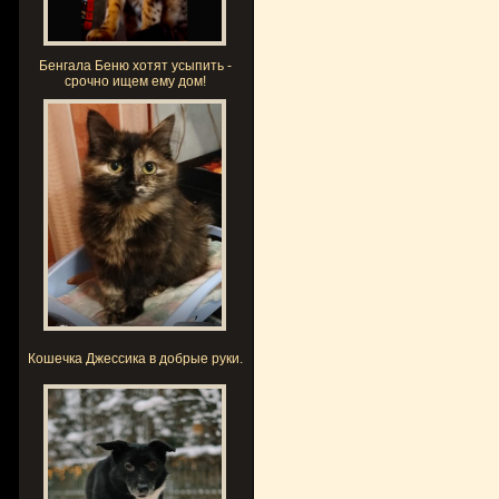
Бенгала Беню хотят усыпить -
срочно ищем ему дом!
Кошечка Джессика в добрые руки.