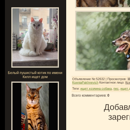
Белый пушистый котик по имени
Килл ищет дом
Объявление №:52632 |
Просмотров
:
1
KseniaPakhnevich
Контактное лицо
:
Кс
Теги
:
ищет хозяина собака
,
пес
,
ищет 
Всего комментариев
:
0
Добавл
зарег