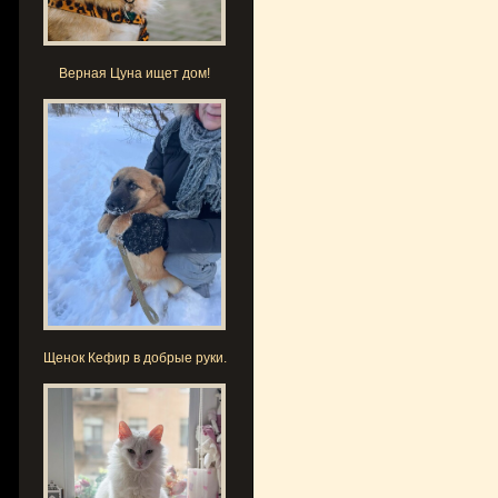
Верная Цуна ищет дом!
Щенок Кефир в добрые руки.