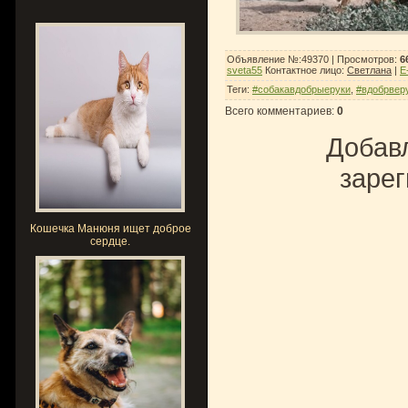
Объявление №:49370 |
Просмотров
:
6
sveta55
Контактное лицо
:
Светлана
|
E
Теги
:
#собакавдобрыеруки
,
#вдобрвер
Всего комментариев
:
0
Добавл
зарег
Кошечка Манюня ищет доброе
сердце.