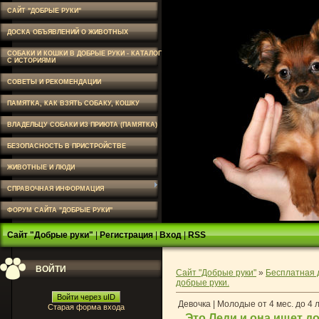
САЙТ "ДОБРЫЕ РУКИ"
ДОСКА ОБЪЯВЛЕНИЙ О ЖИВОТНЫХ
СОБАКИ И КОШКИ В ДОБРЫЕ РУКИ - КАТАЛОГ
С ИСТОРИЯМИ
СОВЕТЫ И РЕКОМЕНДАЦИИ
ПАМЯТКА, КАК ВЗЯТЬ СОБАКУ, КОШКУ
ВЛАДЕЛЬЦУ СОБАКИ ИЗ ПРИЮТА (ПАМЯТКА)
БЕЗОПАСНОСТЬ В ПРИСТРОЙСТВЕ
ЖИВОТНЫЕ И ЛЮДИ
СПРАВОЧНАЯ ИНФОРМАЦИЯ
ФОРУМ САЙТА "ДОБРЫЕ РУКИ"
Сайт "Добрые руки"
|
Регистрация
|
Вход
|
RSS
ВОЙТИ
Сайт "Добрые руки"
»
Бесплатная 
добрые руки.
Войти через uID
Девочка | Молодые от 4 мес. до 4 
Старая форма входа
Это Леди и она ищет д