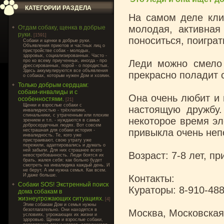
КАТЕГОРИИ РАЗДЕЛА
На самом деле клич
молодая, активная 
Отдам собаку, щенка в добрые
руки.
[1591]
поноситься, поиграт
Cобаки и щенки в добрые руки.
Объявления приютов и частных лиц о
пристройстве собак - молодых,
здоровых, социализированных. Часто -
про ко всему приученных, иногда - про
Леди можно смело
дрессированных, порой - о породистых.
Здесь аккумулируются все объявления
прекрасно поладит 
о собаках, которым нужен Дом и хозяин.
Только добрым сердцам:
собаки-инвалиды и с
Она очень любит и 
особенностями.
[21]
Щенки и взрослые собаки с
настоящую дружбу. 
инвалидностью - трёхлапики,
спинальники, с утраченным или плохим
некоторое время э
зрением и т.п. - нуждаются в самых
добросердечных людях. Вот совсем
привыкла очень неп
нестрашная для собаки история -
инвалидность. Те, кого уже
пристраивают, свою утрату уже
пережили, адаптировались и думать о
ней забыли. Для них страшнее всего
Возраст: 7-8 лет, п
невостребованность. Люди боятся их
брать, жалея себя: как больно будет
смотреть на инвалидика каждый день. И
не берут. А им нужна семья. Как всем.
И даже больше.
Контакты:
Собаки SOS! Экстренный поиск
Кураторы: 8-910-488
дома собакам в
жизнеугрожающих ситуациях.
[4]
Этим собакам Дом и семья нужны
безотлагательно. Они находятся в
Москва, Московская
условиях, угрожающих их жизни и
здоровью. Щенки и взрослые собаки,