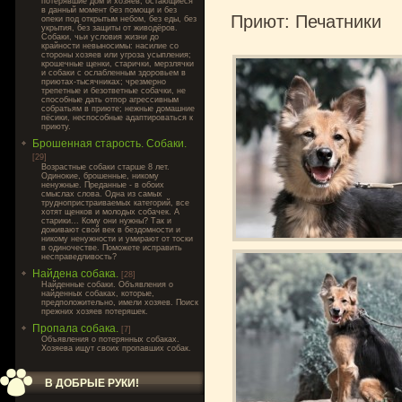
потерявшие дом и хозяев, остающиеся
в данный момент без помощи и без
Приют: Печатники
опеки под открытым небом, без еды, без
укрытия, без защиты от живодёров.
Собаки, чьи условия жизни до
крайности невыносимы: насилие со
стороны хозяев или угроза усыпления;
крошечные щенки, старички, мерзлячки
и собаки с ослабленным здоровьем в
приютах-тысячниках; чрезмерно
трепетные и безответные собачки, не
способные дать отпор агрессивным
собратьям в приюте; нежные домашние
пёсики, неспособные адаптироваться к
приюту.
Брошенная старость. Собаки.
[29]
Возрастные собаки старше 8 лет.
Одинокие, брошенные, никому
ненужные. Преданные - в обоих
смыслах слова. Одна из самых
труднопристраиваемых категорий, все
хотят щенков и молодых собачек. А
старики... Кому они нужны? Так и
доживают свой век в бездомности и
никому ненужности и умирают от тоски
в одиночестве. Поможете исправить
несправедливость?
Найдена собака.
[28]
Найденные собаки. Объявления о
найденных собаках, которые,
предположительно, имели хозяев. Поиск
прежних хозяев потеряшек.
Пропала собака.
[7]
Объявления о потерянных собаках.
Хозяева ищут своих пропавших собак.
В ДОБРЫЕ РУКИ!