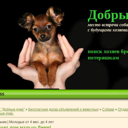
Добры
место встречи соба
с будущими хозяев
поиск хозяев 
потеряшкам
SS
 "Добрые руки"
»
Бесплатная доска объявлений о животных
»
Собаки
»
Отдам
ые руки.
чик | Молодые от 4 мес. до 4 лет
щет дом малыш Джем!