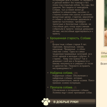
потерявшие дом и хозяев, остающиеся
в данный момент без помощи и без
опеки под открытым небом, без еды, без
укрытия, без защиты от живодёров.
Собаки, чьи условия жизни до
крайности невыносимы: насилие со
стороны хозяев или угроза усыпления;
крошечные щенки, старички, мерзлячки
и собаки с ослабленным здоровьем в
приютах-тысячниках; чрезмерно
трепетные и безответные собачки, не
способные дать отпор агрессивным
собратьям в приюте; нежные домашние
пёсики, неспособные адаптироваться к
приюту.
Брошенная старость. Собаки.
[29]
Возрастные собаки старше 8 лет.
Одинокие, брошенные, никому
ненужные. Преданные - в обоих
смыслах слова. Одна из самых
Объя
труднопристраиваемых категорий, все
uozi
хотят щенков и молодых собачек. А
старики... Кому они нужны? Так и
доживают свой век в бездомности и
Всег
никому ненужности и умирают от тоски
в одиночестве. Поможете исправить
несправедливость?
Найдена собака.
[28]
Найденные собаки. Объявления о
найденных собаках, которые,
предположительно, имели хозяев. Поиск
прежних хозяев потеряшек.
Пропала собака.
[7]
Объявления о потерянных собаках.
Хозяева ищут своих пропавших собак.
В ДОБРЫЕ РУКИ!