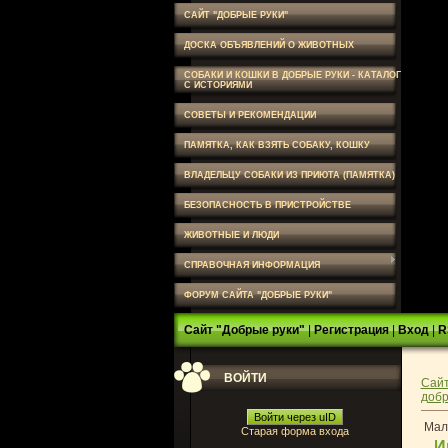
САЙТ "ДОБРЫЕ РУКИ"
ДОСКА ОБЪЯВЛЕНИЙ О ЖИВОТНЫХ
СОБАКИ И КОШКИ В ДОБРЫЕ РУКИ - КАТАЛОГ
С ИСТОРИЯМИ
СОВЕТЫ И РЕКОМЕНДАЦИИ
ПАМЯТКА, КАК ВЗЯТЬ СОБАКУ, КОШКУ
ВЛАДЕЛЬЦУ СОБАКИ ИЗ ПРИЮТА (ПАМЯТКА)
БЕЗОПАСНОСТЬ В ПРИСТРОЙСТВЕ
ЖИВОТНЫЕ И ЛЮДИ
СПРАВОЧНАЯ ИНФОРМАЦИЯ
ФОРУМ САЙТА "ДОБРЫЕ РУКИ"
Сайт "Добрые руки"
|
Регистрация
|
Вход
|
R
ВОЙТИ
Сайт
добр
Войти через uID
Маль
Старая форма входа
И