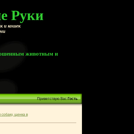
е Руки
к и кошек
ами
брошенным животным и
Приветствую Вас
Гость
 собаку, щенка в