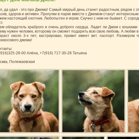
л, да удал - это про Джема! Самый хмурый день станет радостным, рядом с 
асив, здоров и активен. Прогулки в парке вместе с Джемом станут интересны
Джем настоящий охотник. Любопытен и игрив. Скучно с ним не бывает. С сород
т.
ем обладатель храброго и очень доброго сердца. Ладит ли Джем с кошками -
ему нужен человек, которому он сможет подарить всю свою любовь. А любви в
зраст около 3-х лет, кастрирован, привит имеет вет. паспорт. Размером 
рикосового джема!
нтакты:
(916)325-28-00 Алёна, +7(916) 717-30-28 Татьяна
сква, Полежаевская