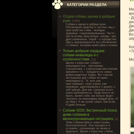
КАТЕГОРИИ РАЗДЕЛА
Ма
кр
Отдам собаку, щенка в добрые
- 
руки.
[1590]
дас
Cобаки и щенки в добрые руки.
Дж
Объявления приютов и частных лиц о
Дж
пристройстве собак - молодых,
здоровых, социализированных. Часто -
Во
про ко всему приученных, иногда - про
аб
дрессированных, порой - о породистых.
Здесь аккумулируются все объявления
о собаках, которым нужен Дом и хозяин.
Ко
Только добрым сердцам:
+7
собаки-инвалиды и с
особенностями.
Мо
[21]
Щенки и взрослые собаки с
инвалидностью - трёхлапики,
спинальники, с утраченным или плохим
зрением и т.п. - нуждаются в самых
добросердечных людях. Вот совсем
нестрашная для собаки история -
инвалидность. Те, кого уже
пристраивают, свою утрату уже
пережили, адаптировались и думать о
ней забыли. Для них страшнее всего
невостребованность. Люди боятся их
брать, жалея себя: как больно будет
смотреть на инвалидика каждый день. И
не берут. А им нужна семья. Как всем.
И даже больше.
Собаки SOS! Экстренный поиск
дома собакам в
жизнеугрожающих ситуациях.
[4]
Этим собакам Дом и семья нужны
безотлагательно. Они находятся в
условиях, угрожающих их жизни и
здоровью. Щенки и взрослые собаки,