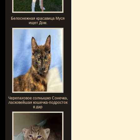
Белоснежная красавица Муся
ищет Дом.
Черепаховое солнышко Сонечка,
ласковейшая кошечка-подросток
в дар