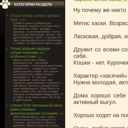
КАТЕГОРИИ РАЗДЕЛА
Ну почему же никто
Отдам собаку, щенка в добрые
руки.
[1590]
Метис хаски. Возраст
Cобаки и щенки в добрые руки.
Объявления приютов и частных лиц о
пристройстве собак - молодых,
здоровых, социализированных. Часто -
про ко всему приученных, иногда - про
Ласковая, добрая, и
дрессированных, порой - о породистых.
Здесь аккумулируются все объявления
о собаках, которым нужен Дом и хозяин.
Дружит со всеми со
Только добрым сердцам:
собаки-инвалиды и с
себя.
особенностями.
[22]
Щенки и взрослые собаки с
Кошки - нет. Курочки
инвалидностью - трёхлапики,
спинальники, с утраченным или плохим
зрением и т.п. - нуждаются в самых
добросердечных людях. Вот совсем
Характер «хасячий» 
нестрашная для собаки история -
инвалидность. Те, кого уже
пристраивают, свою утрату уже
Нужна молодая, акт
пережили, адаптировались и думать о
ней забыли. Для них страшнее всего
невостребованность. Люди боятся их
брать, жалея себя: как больно будет
Дома хорошо себя в
смотреть на инвалидика каждый день. И
не берут. А им нужна семья. Как всем.
И даже больше.
активный выгул.
Собаки SOS! Экстренный поиск
дома собакам в
жизнеугрожающих ситуациях.
Хорошо ходит на по
[4]
Этим собакам Дом и семья нужны
безотлагательно. Они находятся в
условиях, угрожающих их жизни и
здоровью. Щенки и взрослые собаки,