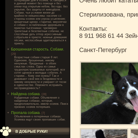
Очень любит катать
потерявшие дом и хозяев, остающиеся
в данный момент без помощи и без
опеки под открытым небом, без еды, без
укрытия, без защиты от живодёров.
Собаки, чьи условия жизни до
Стерилизована, прив
крайности невыносимы: насилие со
стороны хозяев или угроза усыпления;
крошечные щенки, старички, мерзлячки
и собаки с ослабленным здоровьем в
Контакты:
приютах-тысячниках; чрезмерно
трепетные и безответные собачки, не
8 911 968 61 44 Зей
способные дать отпор агрессивным
собратьям в приюте; нежные домашние
пёсики, неспособные адаптироваться к
приюту.
Санкт-Петербург
Брошенная старость. Собаки.
[29]
Возрастные собаки старше 8 лет.
Одинокие, брошенные, никому
ненужные. Преданные - в обоих
смыслах слова. Одна из самых
труднопристраиваемых категорий, все
хотят щенков и молодых собачек. А
старики... Кому они нужны? Так и
доживают свой век в бездомности и
никому ненужности и умирают от тоски
в одиночестве. Поможете исправить
несправедливость?
Найдена собака.
[28]
Найденные собаки. Объявления о
найденных собаках, которые,
предположительно, имели хозяев. Поиск
прежних хозяев потеряшек.
Пропала собака.
[7]
Объявления о потерянных собаках.
Хозяева ищут своих пропавших собак.
В ДОБРЫЕ РУКИ!