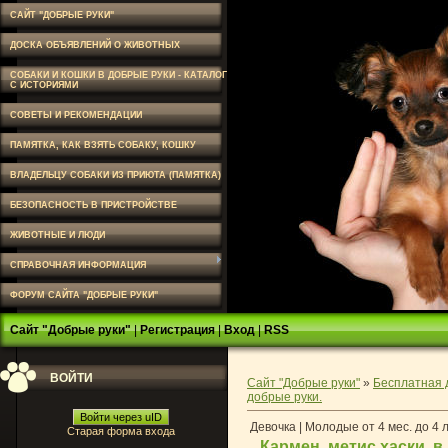
САЙТ "ДОБРЫЕ РУКИ"
ДОСКА ОБЪЯВЛЕНИЙ О ЖИВОТНЫХ
СОБАКИ И КОШКИ В ДОБРЫЕ РУКИ - КАТАЛОГ
С ИСТОРИЯМИ
СОВЕТЫ И РЕКОМЕНДАЦИИ
ПАМЯТКА, КАК ВЗЯТЬ СОБАКУ, КОШКУ
ВЛАДЕЛЬЦУ СОБАКИ ИЗ ПРИЮТА (ПАМЯТКА)
БЕЗОПАСНОСТЬ В ПРИСТРОЙСТВЕ
ЖИВОТНЫЕ И ЛЮДИ
СПРАВОЧНАЯ ИНФОРМАЦИЯ
ФОРУМ САЙТА "ДОБРЫЕ РУКИ"
Сайт "Добрые руки"
|
Регистрация
|
Вход
|
RSS
ВОЙТИ
Сайт "Добрые руки"
»
Бесплатная 
добрые руки.
Войти через uID
Девочка | Молодые от 4 мес. до 4 
Старая форма входа
Кармен, метис хаски, 