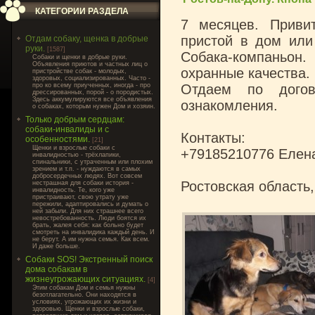
КАТЕГОРИИ РАЗДЕЛА
7 месяцев. Привит
пристой в дом или 
Отдам собаку, щенка в добрые
руки.
[1587]
Собака-компаньон
Cобаки и щенки в добрые руки.
Объявления приютов и частных лиц о
охранные качества.
пристройстве собак - молодых,
здоровых, социализированных. Часто -
про ко всему приученных, иногда - про
Отдаем по дого
дрессированных, порой - о породистых.
Здесь аккумулируются все объявления
ознакомления.
о собаках, которым нужен Дом и хозяин.
Только добрым сердцам:
собаки-инвалиды и с
Контакты:
особенностями.
[21]
Щенки и взрослые собаки с
+79185210776 Елен
инвалидностью - трёхлапики,
спинальники, с утраченным или плохим
зрением и т.п. - нуждаются в самых
добросердечных людях. Вот совсем
Ростовская область
нестрашная для собаки история -
инвалидность. Те, кого уже
пристраивают, свою утрату уже
пережили, адаптировались и думать о
ней забыли. Для них страшнее всего
невостребованность. Люди боятся их
брать, жалея себя: как больно будет
смотреть на инвалидика каждый день. И
не берут. А им нужна семья. Как всем.
И даже больше.
Собаки SOS! Экстренный поиск
дома собакам в
жизнеугрожающих ситуациях.
[4]
Этим собакам Дом и семья нужны
безотлагательно. Они находятся в
условиях, угрожающих их жизни и
здоровью. Щенки и взрослые собаки,