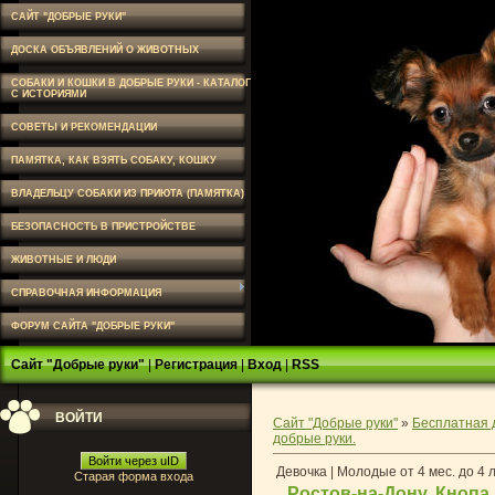
САЙТ "ДОБРЫЕ РУКИ"
ДОСКА ОБЪЯВЛЕНИЙ О ЖИВОТНЫХ
СОБАКИ И КОШКИ В ДОБРЫЕ РУКИ - КАТАЛОГ
С ИСТОРИЯМИ
СОВЕТЫ И РЕКОМЕНДАЦИИ
ПАМЯТКА, КАК ВЗЯТЬ СОБАКУ, КОШКУ
ВЛАДЕЛЬЦУ СОБАКИ ИЗ ПРИЮТА (ПАМЯТКА)
БЕЗОПАСНОСТЬ В ПРИСТРОЙСТВЕ
ЖИВОТНЫЕ И ЛЮДИ
СПРАВОЧНАЯ ИНФОРМАЦИЯ
ФОРУМ САЙТА "ДОБРЫЕ РУКИ"
Сайт "Добрые руки"
|
Регистрация
|
Вход
|
RSS
ВОЙТИ
Сайт "Добрые руки"
»
Бесплатная 
добрые руки.
Войти через uID
Девочка | Молодые от 4 мес. до 4 
Старая форма входа
Ростов-на-Дону. Кнопа