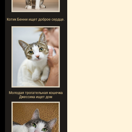
Котик Бенни ищет доброе сердце.
Молодая трогательная кошечка
Джессика ищет дом