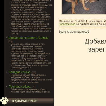
потерявшие дом и хозяев, остающиеся
в данный момент без помощи и без
опеки под открытым небом, без еды, без
укрытия, без защиты от живодёров.
Собаки, чьи условия жизни до
крайности невыносимы: насилие со
стороны хозяев или угроза усыпления;
крошечные щенки, старички, мерзлячки
и собаки с ослабленным здоровьем в
Объявление №:49305 |
Просмотров
:
7
приютах-тысячниках; чрезмерно
kazantcevaea
Контактное лицо
:
Елена
трепетные и безответные собачки, не
способные дать отпор агрессивным
собратьям в приюте; нежные домашние
пёсики, неспособные адаптироваться к
Всего комментариев
:
0
приюту.
Брошенная старость. Собаки.
Добавл
[29]
Возрастные собаки старше 8 лет.
Одинокие, брошенные, никому
зарег
ненужные. Преданные - в обоих
смыслах слова. Одна из самых
труднопристраиваемых категорий, все
хотят щенков и молодых собачек. А
старики... Кому они нужны? Так и
доживают свой век в бездомности и
никому ненужности и умирают от тоски
в одиночестве. Поможете исправить
несправедливость?
Найдена собака.
[28]
Найденные собаки. Объявления о
найденных собаках, которые,
предположительно, имели хозяев. Поиск
прежних хозяев потеряшек.
Пропала собака.
[7]
Объявления о потерянных собаках.
Хозяева ищут своих пропавших собак.
В ДОБРЫЕ РУКИ!