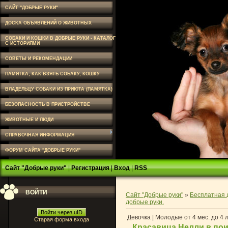
САЙТ "ДОБРЫЕ РУКИ"
ДОСКА ОБЪЯВЛЕНИЙ О ЖИВОТНЫХ
СОБАКИ И КОШКИ В ДОБРЫЕ РУКИ - КАТАЛОГ
С ИСТОРИЯМИ
СОВЕТЫ И РЕКОМЕНДАЦИИ
ПАМЯТКА, КАК ВЗЯТЬ СОБАКУ, КОШКУ
ВЛАДЕЛЬЦУ СОБАКИ ИЗ ПРИЮТА (ПАМЯТКА)
БЕЗОПАСНОСТЬ В ПРИСТРОЙСТВЕ
ЖИВОТНЫЕ И ЛЮДИ
СПРАВОЧНАЯ ИНФОРМАЦИЯ
ФОРУМ САЙТА "ДОБРЫЕ РУКИ"
Сайт "Добрые руки"
|
Регистрация
|
Вход
|
RSS
ВОЙТИ
Сайт "Добрые руки"
»
Бесплатная 
добрые руки.
Войти через uID
Девочка | Молодые от 4 мес. до 4 
Старая форма входа
Красавица Нелли в по