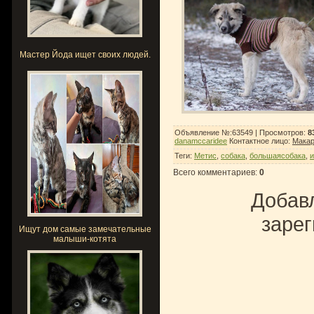
Мастер Йода ищет своих людей.
Объявление №:63549 |
Просмотров
:
8
danamccaridee
Контактное лицо
:
Макар
Теги
:
Метис
,
собака
,
большаясобака
,
Всего комментариев
:
0
Добавл
зарег
Ищут дом самые замечательные
малыши-котята