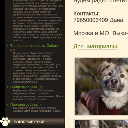
Будем рады ответит
потерявшие дом и хозяев, остающиеся
в данный момент без помощи и без
опеки под открытым небом, без еды, без
укрытия, без защиты от живодёров.
Собаки, чьи условия жизни до
Контакты:
крайности невыносимы: насилие со
стороны хозяев или угроза усыпления;
79650806409 Дана
крошечные щенки, старички, мерзлячки
и собаки с ослабленным здоровьем в
приютах-тысячниках; чрезмерно
трепетные и безответные собачки, не
Москва и МО, Выхи
способные дать отпор агрессивным
собратьям в приюте; нежные домашние
пёсики, неспособные адаптироваться к
приюту.
Доп. материалы
Брошенная старость. Собаки.
[29]
Возрастные собаки старше 8 лет.
Одинокие, брошенные, никому
ненужные. Преданные - в обоих
смыслах слова. Одна из самых
труднопристраиваемых категорий, все
хотят щенков и молодых собачек. А
старики... Кому они нужны? Так и
доживают свой век в бездомности и
никому ненужности и умирают от тоски
в одиночестве. Поможете исправить
несправедливость?
Найдена собака.
[28]
Найденные собаки. Объявления о
найденных собаках, которые,
предположительно, имели хозяев. Поиск
прежних хозяев потеряшек.
Пропала собака.
[7]
Объявления о потерянных собаках.
Хозяева ищут своих пропавших собак.
В ДОБРЫЕ РУКИ!