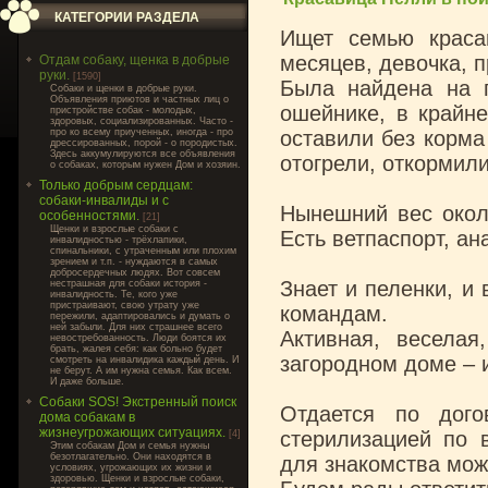
КАТЕГОРИИ РАЗДЕЛА
Ищет семью краса
месяцев, девочка, 
Отдам собаку, щенка в добрые
руки.
[1590]
Была найдена на 
Cобаки и щенки в добрые руки.
Объявления приютов и частных лиц о
ошейнике, в крайне
пристройстве собак - молодых,
здоровых, социализированных. Часто -
про ко всему приученных, иногда - про
оставили без корма
дрессированных, порой - о породистых.
Здесь аккумулируются все объявления
отогрели, откормил
о собаках, которым нужен Дом и хозяин.
Только добрым сердцам:
собаки-инвалиды и с
Нынешний вес около
особенностями.
[21]
Щенки и взрослые собаки с
Есть ветпаспорт, ан
инвалидностью - трёхлапики,
спинальники, с утраченным или плохим
зрением и т.п. - нуждаются в самых
добросердечных людях. Вот совсем
Знает и пеленки, и
нестрашная для собаки история -
инвалидность. Те, кого уже
пристраивают, свою утрату уже
командам.
пережили, адаптировались и думать о
ней забыли. Для них страшнее всего
Активная, веселая
невостребованность. Люди боятся их
брать, жалея себя: как больно будет
загородном доме – и
смотреть на инвалидика каждый день. И
не берут. А им нужна семья. Как всем.
И даже больше.
Собаки SOS! Экстренный поиск
Отдается по дого
дома собакам в
жизнеугрожающих ситуациях.
стерилизацией по 
[4]
Этим собакам Дом и семья нужны
безотлагательно. Они находятся в
для знакомства мож
условиях, угрожающих их жизни и
здоровью. Щенки и взрослые собаки,