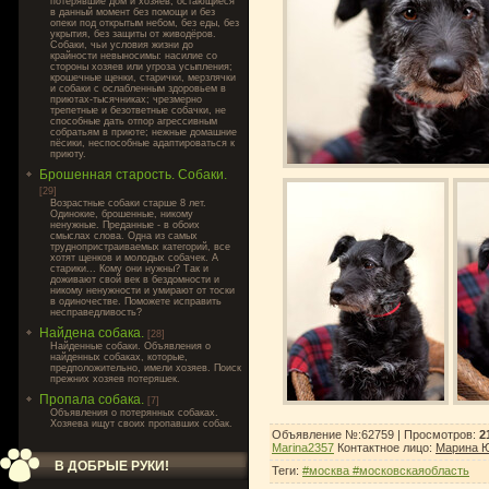
потерявшие дом и хозяев, остающиеся
в данный момент без помощи и без
опеки под открытым небом, без еды, без
укрытия, без защиты от живодёров.
Собаки, чьи условия жизни до
крайности невыносимы: насилие со
стороны хозяев или угроза усыпления;
крошечные щенки, старички, мерзлячки
и собаки с ослабленным здоровьем в
приютах-тысячниках; чрезмерно
трепетные и безответные собачки, не
способные дать отпор агрессивным
собратьям в приюте; нежные домашние
пёсики, неспособные адаптироваться к
приюту.
Брошенная старость. Собаки.
[29]
Возрастные собаки старше 8 лет.
Одинокие, брошенные, никому
ненужные. Преданные - в обоих
смыслах слова. Одна из самых
труднопристраиваемых категорий, все
хотят щенков и молодых собачек. А
старики... Кому они нужны? Так и
доживают свой век в бездомности и
никому ненужности и умирают от тоски
в одиночестве. Поможете исправить
несправедливость?
Найдена собака.
[28]
Найденные собаки. Объявления о
найденных собаках, которые,
предположительно, имели хозяев. Поиск
прежних хозяев потеряшек.
Пропала собака.
[7]
Объявления о потерянных собаках.
Хозяева ищут своих пропавших собак.
Объявление №:62759 |
Просмотров
:
2
Marina2357
Контактное лицо
:
Марина 
В ДОБРЫЕ РУКИ!
Теги
:
#москва #московскаяобласть