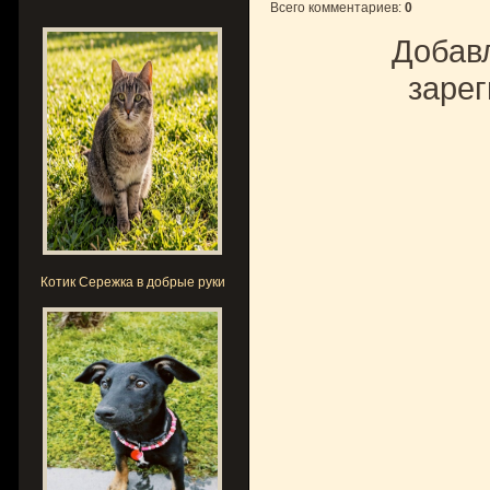
Всего комментариев
:
0
Добавл
зарег
Котик Сережка в добрые руки