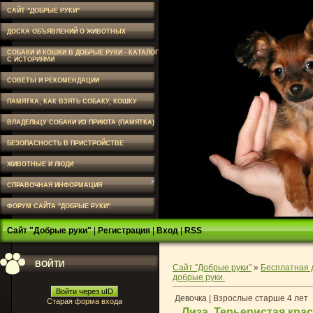
САЙТ "ДОБРЫЕ РУКИ"
ДОСКА ОБЪЯВЛЕНИЙ О ЖИВОТНЫХ
СОБАКИ И КОШКИ В ДОБРЫЕ РУКИ - КАТАЛОГ
С ИСТОРИЯМИ
СОВЕТЫ И РЕКОМЕНДАЦИИ
ПАМЯТКА, КАК ВЗЯТЬ СОБАКУ, КОШКУ
ВЛАДЕЛЬЦУ СОБАКИ ИЗ ПРИЮТА (ПАМЯТКА)
БЕЗОПАСНОСТЬ В ПРИСТРОЙСТВЕ
ЖИВОТНЫЕ И ЛЮДИ
СПРАВОЧНАЯ ИНФОРМАЦИЯ
ФОРУМ САЙТА "ДОБРЫЕ РУКИ"
Сайт "Добрые руки"
|
Регистрация
|
Вход
|
RSS
ВОЙТИ
Сайт "Добрые руки"
»
Бесплатная 
добрые руки.
Войти через uID
Девочка | Взрослые старше 4 лет
Старая форма входа
Лиза. Терьеристая кра