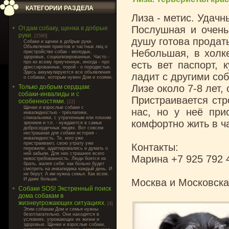
КАТЕГОРИИ РАЗДЕЛА
Лиза - метис. Удач
Послушная и очень
Отдам собаку, щенка в добрые
руки.
[1590]
душу готова продать
Cобаки и щенки в добрые руки.
Объявления приютов и частных лиц о
Небольшая, в холке
пристройстве собак - молодых,
здоровых, социализированных. Часто -
про ко всему приученных, иногда - про
есть вет паспорт, 
дрессированных, порой - о породистых.
Здесь аккумулируются все объявления
ладит с другими со
о собаках, которым нужен Дом и хозяин.
Лизе около 7-8 лет,
Только добрым сердцам:
собаки-инвалиды и с
Пристраивается стр
особенностями.
[22]
Щенки и взрослые собаки с
нас, но у неё при
инвалидностью - трёхлапики,
спинальники, с утраченным или плохим
комфортно жить в ча
зрением и т.п. - нуждаются в самых
добросердечных людях. Вот совсем
нестрашная для собаки история -
инвалидность. Те, кого уже
пристраивают, свою утрату уже
Контакты:
пережили, адаптировались и думать о
ней забыли. Для них страшнее всего
Марина +7 925 792 
невостребованность. Люди боятся их
брать, жалея себя: как больно будет
смотреть на инвалидика каждый день. И
не берут. А им нужна семья. Как всем.
И даже больше.
Москва и Московска
Собаки SOS! Экстренный поиск
дома собакам в
жизнеугрожающих ситуациях.
[4]
Этим собакам Дом и семья нужны
безотлагательно. Они находятся в
условиях, угрожающих их жизни и
здоровью. Щенки и взрослые собаки,