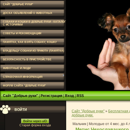
САЙТ "ДОБРЫЕ РУКИ"
ДОСКА ОБЪЯВЛЕНИЙ О ЖИВОТНЫХ
СОБАКИ И КОШКИ В ДОБРЫЕ РУКИ - КАТАЛОГ
С ИСТОРИЯМИ
СОВЕТЫ И РЕКОМЕНДАЦИИ
ПАМЯТКА, КАК ВЗЯТЬ СОБАКУ, КОШКУ
ВЛАДЕЛЬЦУ СОБАКИ ИЗ ПРИЮТА (ПАМЯТКА)
БЕЗОПАСНОСТЬ В ПРИСТРОЙСТВЕ
ЖИВОТНЫЕ И ЛЮДИ
СПРАВОЧНАЯ ИНФОРМАЦИЯ
ФОРУМ САЙТА "ДОБРЫЕ РУКИ"
Сайт "Добрые руки"
|
Регистрация
|
Вход
|
RSS
ВОЙТИ
Сайт "Добрые руки"
»
Бесплатная 
добрые руки.
Войти через uID
Мальчик | Молодые от 4 мес. до 4 
Старая форма входа
Метис Чехославацкого 