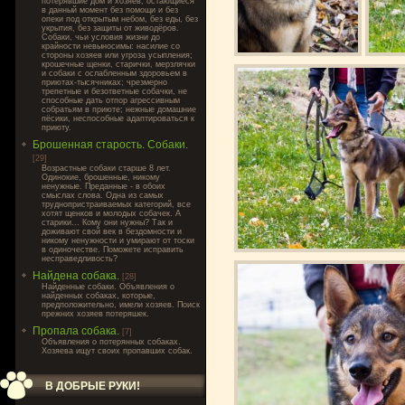
потерявшие дом и хозяев, остающиеся
в данный момент без помощи и без
опеки под открытым небом, без еды, без
укрытия, без защиты от живодёров.
Собаки, чьи условия жизни до
крайности невыносимы: насилие со
стороны хозяев или угроза усыпления;
крошечные щенки, старички, мерзлячки
и собаки с ослабленным здоровьем в
приютах-тысячниках; чрезмерно
трепетные и безответные собачки, не
способные дать отпор агрессивным
собратьям в приюте; нежные домашние
пёсики, неспособные адаптироваться к
приюту.
Брошенная старость. Собаки.
[29]
Возрастные собаки старше 8 лет.
Одинокие, брошенные, никому
ненужные. Преданные - в обоих
смыслах слова. Одна из самых
труднопристраиваемых категорий, все
хотят щенков и молодых собачек. А
старики... Кому они нужны? Так и
доживают свой век в бездомности и
никому ненужности и умирают от тоски
в одиночестве. Поможете исправить
несправедливость?
Найдена собака.
[28]
Найденные собаки. Объявления о
найденных собаках, которые,
предположительно, имели хозяев. Поиск
прежних хозяев потеряшек.
Пропала собака.
[7]
Объявления о потерянных собаках.
Хозяева ищут своих пропавших собак.
В ДОБРЫЕ РУКИ!