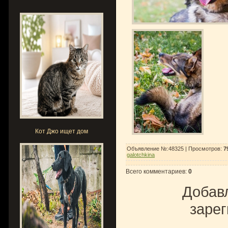
Кот Джо ищет дом
Объявление №:48325 |
Просмотров
:
7
galotchkina
Всего комментариев
:
0
Добавл
зарег