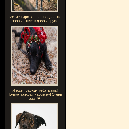
Метисы дратхаара - подростки
Лора и Оникс в добрые руки.
Я еще подожду тебя, мама!
Только приходи насовсем! Очень
жду! 💔