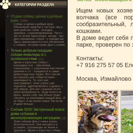
КАТЕГОРИИ РАЗДЕЛА
Ищем новых хозяев
волчака (все по
Отдам собаку, щенка в добрые
руки.
[1588]
сообразительный,
Cобаки и щенки в добрые руки.
Объявления приютов и частных лиц о
кошками.
пристройстве собак - молодых,
здоровых, социализированных. Часто -
про ко всему приученных, иногда - про
В доме ведет себя п
дрессированных, порой - о породистых.
Здесь аккумулируются все объявления
парке, проверен по
о собаках, которым нужен Дом и хозяин.
Только добрым сердцам:
собаки-инвалиды и с
Контакты:
особенностями.
[21]
Щенки и взрослые собаки с
+7 916 275 57 05 Ел
инвалидностью - трёхлапики,
спинальники, с утраченным или плохим
зрением и т.п. - нуждаются в самых
добросердечных людях. Вот совсем
Москва, Измайлово
нестрашная для собаки история -
инвалидность. Те, кого уже
пристраивают, свою утрату уже
пережили, адаптировались и думать о
ней забыли. Для них страшнее всего
невостребованность. Люди боятся их
брать, жалея себя: как больно будет
смотреть на инвалидика каждый день. И
не берут. А им нужна семья. Как всем.
И даже больше.
Собаки SOS! Экстренный поиск
дома собакам в
жизнеугрожающих ситуациях.
[4]
Этим собакам Дом и семья нужны
безотлагательно. Они находятся в
условиях, угрожающих их жизни и
здоровью. Щенки и взрослые собаки,