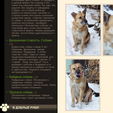
потерявшие дом и хозяев, остающиеся
в данный момент без помощи и без
опеки под открытым небом, без еды, без
укрытия, без защиты от живодёров.
Собаки, чьи условия жизни до
крайности невыносимы: насилие со
стороны хозяев или угроза усыпления;
крошечные щенки, старички, мерзлячки
и собаки с ослабленным здоровьем в
приютах-тысячниках; чрезмерно
трепетные и безответные собачки, не
способные дать отпор агрессивным
собратьям в приюте; нежные домашние
пёсики, неспособные адаптироваться к
приюту.
Брошенная старость. Собаки.
[29]
Возрастные собаки старше 8 лет.
Одинокие, брошенные, никому
ненужные. Преданные - в обоих
смыслах слова. Одна из самых
труднопристраиваемых категорий, все
хотят щенков и молодых собачек. А
старики... Кому они нужны? Так и
доживают свой век в бездомности и
никому ненужности и умирают от тоски
в одиночестве. Поможете исправить
несправедливость?
Найдена собака.
[28]
Найденные собаки. Объявления о
найденных собаках, которые,
предположительно, имели хозяев. Поиск
прежних хозяев потеряшек.
Пропала собака.
[7]
Объявления о потерянных собаках.
Хозяева ищут своих пропавших собак.
В ДОБРЫЕ РУКИ!