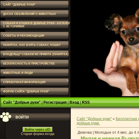
САЙТ "ДОБРЫЕ РУКИ"
ДОСКА ОБЪЯВЛЕНИЙ О ЖИВОТНЫХ
СОБАКИ И КОШКИ В ДОБРЫЕ РУКИ - КАТАЛОГ
С ИСТОРИЯМИ
СОВЕТЫ И РЕКОМЕНДАЦИИ
ПАМЯТКА, КАК ВЗЯТЬ СОБАКУ, КОШКУ
ВЛАДЕЛЬЦУ СОБАКИ ИЗ ПРИЮТА (ПАМЯТКА)
БЕЗОПАСНОСТЬ В ПРИСТРОЙСТВЕ
ЖИВОТНЫЕ И ЛЮДИ
СПРАВОЧНАЯ ИНФОРМАЦИЯ
ФОРУМ САЙТА "ДОБРЫЕ РУКИ"
Сайт "Добрые руки"
|
Регистрация
|
Вход
|
RSS
ВОЙТИ
Сайт "Добрые руки"
»
Бесплатная 
добрые руки.
Войти через uID
Девочка | Молодые от 4 мес. до 4 
Старая форма входа
Милая и нежная Рыжуля