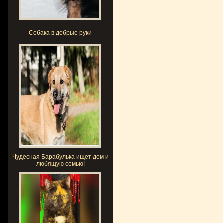
Собака в добрые руки
Чудесная Барабулька ищет дом и
любящую семью!