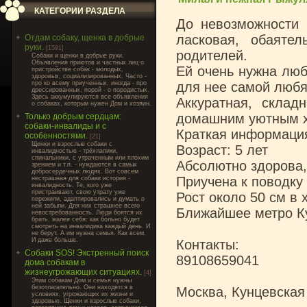
КАТЕГОРИИ РАЗДЕЛА
До невозможности 
ласковая, обаяте
Отдам собаку, щенка в добрые
руки.
[1591]
родителей.
Cобаки и щенки в добрые руки.
Объявления приютов и частных лиц о
Ей очень нужна люб
пристройстве собак - молодых,
здоровых, социализированных. Часто -
про ко всему приученных, иногда - про
для нее самой любя
дрессированных, порой - о породистых.
Здесь аккумулируются все объявления
Аккуратная, склад
о собаках, которым нужен Дом и хозяин.
домашним уютным 
Только добрым сердцам:
собаки-инвалиды и с
Краткая информаци
особенностями.
[21]
Щенки и взрослые собаки с
Возраст: 5 лет
инвалидностью - трёхлапики,
спинальники, с утраченным или плохим
Абсолютно здорова,
зрением и т.п. - нуждаются в самых
добросердечных людях. Вот совсем
Приучена к поводку
нестрашная для собаки история -
инвалидность. Те, кого уже
пристраивают, свою утрату уже
Рост около 50 см в
пережили, адаптировались и думать о
ней забыли. Для них страшнее всего
Ближайшее метро К
невостребованность. Люди боятся их
брать, жалея себя: как больно будет
смотреть на инвалидика каждый день. И
не берут. А им нужна семья. Как всем.
И даже больше.
Контакты:
Собаки SOS! Экстренный поиск
89108659041
дома собакам в
жизнеугрожающих ситуациях.
[4]
Этим собакам Дом и семья нужны
безотлагательно. Они находятся в
Москва, Кунцевская
условиях, угрожающих их жизни и
здоровью. Щенки и взрослые собаки,