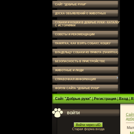
САЙТ "ДОБРЫЕ РУКИ"
ДОСКА ОБЪЯВЛЕНИЙ О ЖИВОТНЫХ
СОБАКИ И КОШКИ В ДОБРЫЕ РУКИ - КАТАЛОГ
С ИСТОРИЯМИ
СОВЕТЫ И РЕКОМЕНДАЦИИ
ПАМЯТКА, КАК ВЗЯТЬ СОБАКУ, КОШКУ
ВЛАДЕЛЬЦУ СОБАКИ ИЗ ПРИЮТА (ПАМЯТКА)
БЕЗОПАСНОСТЬ В ПРИСТРОЙСТВЕ
ЖИВОТНЫЕ И ЛЮДИ
СПРАВОЧНАЯ ИНФОРМАЦИЯ
ФОРУМ САЙТА "ДОБРЫЕ РУКИ"
Сайт "Добрые руки"
|
Регистрация
|
Вход
|
R
ВОЙТИ
Сайт
добр
Войти через uID
Маль
Старая форма входа
М