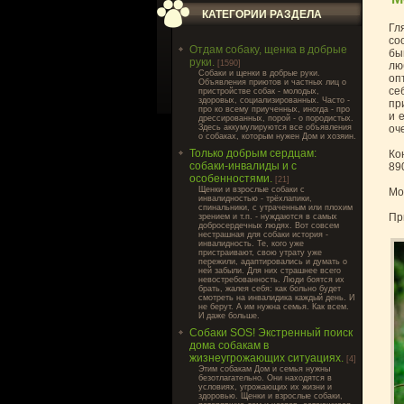
КАТЕГОРИИ РАЗДЕЛА
Гл
со
Отдам собаку, щенка в добрые
бы
руки.
[1590]
лю
Cобаки и щенки в добрые руки.
оп
Объявления приютов и частных лиц о
се
пристройстве собак - молодых,
здоровых, социализированных. Часто -
пр
про ко всему приученных, иногда - про
и 
дрессированных, порой - о породистых.
Здесь аккумулируются все объявления
оч
о собаках, которым нужен Дом и хозяин.
Только добрым сердцам:
Ко
собаки-инвалиды и с
89
особенностями.
[21]
Щенки и взрослые собаки с
Мо
инвалидностью - трёхлапики,
спинальники, с утраченным или плохим
Пр
зрением и т.п. - нуждаются в самых
добросердечных людях. Вот совсем
нестрашная для собаки история -
инвалидность. Те, кого уже
пристраивают, свою утрату уже
пережили, адаптировались и думать о
ней забыли. Для них страшнее всего
невостребованность. Люди боятся их
брать, жалея себя: как больно будет
смотреть на инвалидика каждый день. И
не берут. А им нужна семья. Как всем.
И даже больше.
Собаки SOS! Экстренный поиск
дома собакам в
жизнеугрожающих ситуациях.
[4]
Этим собакам Дом и семья нужны
безотлагательно. Они находятся в
условиях, угрожающих их жизни и
здоровью. Щенки и взрослые собаки,