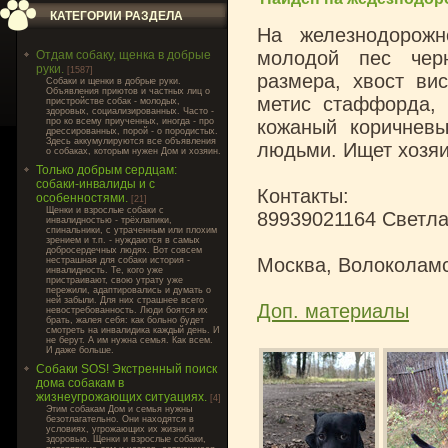
КАТЕГОРИИ РАЗДЕЛА
На железнодорожн
молодой пес черн
Отдам собаку, щенка в добрые
руки.
[1587]
размера, хвост ви
Cобаки и щенки в добрые руки.
Объявления приютов и частных лиц о
метис стаффорда,
пристройстве собак - молодых,
здоровых, социализированных. Часто -
про ко всему приученных, иногда - про
кожаный коричневы
дрессированных, порой - о породистых.
Здесь аккумулируются все объявления
людьми. Ищет хозя
о собаках, которым нужен Дом и хозяин.
Только добрым сердцам:
собаки-инвалиды и с
Контакты:
особенностями.
[21]
Щенки и взрослые собаки с
89939021164 Светл
инвалидностью - трёхлапики,
спинальники, с утраченным или плохим
зрением и т.п. - нуждаются в самых
добросердечных людях. Вот совсем
Москва, Волоколам
нестрашная для собаки история -
инвалидность. Те, кого уже
пристраивают, свою утрату уже
пережили, адаптировались и думать о
ней забыли. Для них страшнее всего
Доп. материалы
невостребованность. Люди боятся их
брать, жалея себя: как больно будет
смотреть на инвалидика каждый день. И
не берут. А им нужна семья. Как всем.
И даже больше.
Собаки SOS! Экстренный поиск
дома собакам в
жизнеугрожающих ситуациях.
[4]
Этим собакам Дом и семья нужны
безотлагательно. Они находятся в
условиях, угрожающих их жизни и
здоровью. Щенки и взрослые собаки,