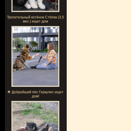
Трогательный котёнок Стёпка (3,5
мес.) ищет дом
🌟 Добрейший пёс Геркулес ищет
дом!