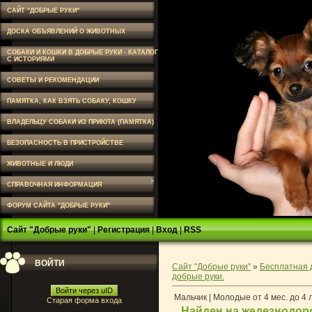
САЙТ "ДОБРЫЕ РУКИ"
ДОСКА ОБЪЯВЛЕНИЙ О ЖИВОТНЫХ
СОБАКИ И КОШКИ В ДОБРЫЕ РУКИ - КАТАЛОГ
С ИСТОРИЯМИ
СОВЕТЫ И РЕКОМЕНДАЦИИ
ПАМЯТКА, КАК ВЗЯТЬ СОБАКУ, КОШКУ
ВЛАДЕЛЬЦУ СОБАКИ ИЗ ПРИЮТА (ПАМЯТКА)
БЕЗОПАСНОСТЬ В ПРИСТРОЙСТВЕ
ЖИВОТНЫЕ И ЛЮДИ
СПРАВОЧНАЯ ИНФОРМАЦИЯ
ФОРУМ САЙТА "ДОБРЫЕ РУКИ"
Сайт "Добрые руки"
|
Регистрация
|
Вход
|
RSS
ВОЙТИ
Сайт "Добрые руки"
»
Бесплатная 
добрые руки.
Войти через uID
Мальчик | Молодые от 4 мес. до 4 
Старая форма входа
Найден на жедезнодор