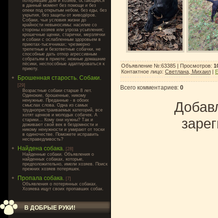
потерявшие дом и хозяев, остающиеся
в данный момент без помощи и без
опеки под открытым небом, без еды, без
укрытия, без защиты от живодёров.
Собаки, чьи условия жизни до
крайности невыносимы: насилие со
стороны хозяев или угроза усыпления;
крошечные щенки, старички, мерзлячки
и собаки с ослабленным здоровьем в
приютах-тысячниках; чрезмерно
трепетные и безответные собачки, не
способные дать отпор агрессивным
собратьям в приюте; нежные домашние
пёсики, неспособные адаптироваться к
Объявление №:63385 |
Просмотров
:
1
приюту.
Контактное лицо
:
Светлана, Михаил
|
E
Брошенная старость. Собаки.
[29]
Всего комментариев
:
0
Возрастные собаки старше 8 лет.
Одинокие, брошенные, никому
ненужные. Преданные - в обоих
Добавл
смыслах слова. Одна из самых
труднопристраиваемых категорий, все
хотят щенков и молодых собачек. А
зарег
старики... Кому они нужны? Так и
доживают свой век в бездомности и
никому ненужности и умирают от тоски
в одиночестве. Поможете исправить
несправедливость?
Найдена собака.
[28]
Найденные собаки. Объявления о
найденных собаках, которые,
предположительно, имели хозяев. Поиск
прежних хозяев потеряшек.
Пропала собака.
[7]
Объявления о потерянных собаках.
Хозяева ищут своих пропавших собак.
В ДОБРЫЕ РУКИ!