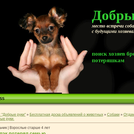
Добры
место встречи соба
с будущими хозяев
поиск хозяев 
потеряшкам
SS
 "Добрые руки"
»
Бесплатная доска объявлений о животных
»
Собаки
»
Отдам
ые руки.
ьчик | Взрослые старше 4 лет
лэк потерял семью.