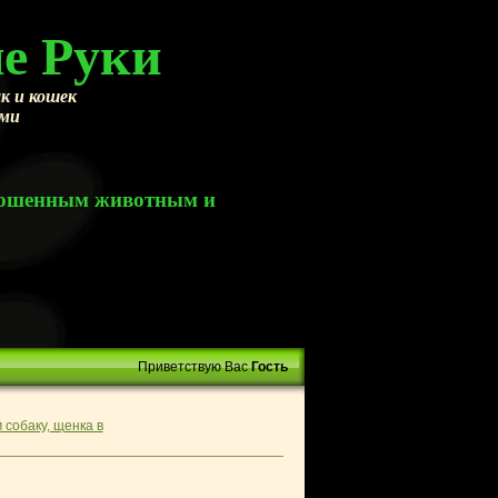
е Руки
к и кошек
ами
брошенным животным и
Приветствую Вас
Гость
 собаку, щенка в