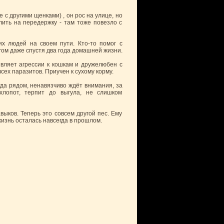
 с другими щенками) , он рос на улице, но
ить на передержку - там тоже повезло с
их людей на своем пути. Кто-то помог с
угом даже спустя два года домашней жизни.
являет агрессии к кошкам и дружелюбен с
сех паразитов. Приучен к сухому корму.
гда рядом, ненавязчиво ждёт внимания, за
хлопот, терпит до выгула, не слишком
выков. Теперь это совсем другой пес. Ему
жизнь осталась навсегда в прошлом.