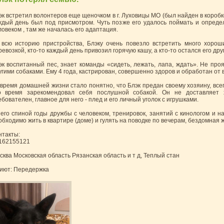
эк встретил волонтеров еще щеночком в г. Луховицы МО (был найден в коробке
ждый день был под присмотром. Чуть позже его удалось поймать и определ
ловеком , там же началась его адаптация.
 всю историю пристройства, Блэку очень повезло встретить много хорош
ревозкой, кто-то каждый день привозил горячую кашу, а кто-то остался его др
эк воспитанный пес, знает команды «сидеть, лежать, лапа, ждать». Не про
угими собаками. Ему 4 года, кастрирован, совершенно здоров и обработан от в
 время домашней жизни стало понятно, что Блэк предан своему хозяину, все
о время зарекомендовал себя послушной собакой. Он не доставляет 
ебователен, главное для него - плед и его личный уголок с игрушками.
 его спиной годы дружбы с человеком, тренировок, занятий с кинологом и на
обходимо жить в квартире (доме) и гулять на поводке по вечерам, бездомная 
нтакты:
162155121
сква Московская область Рязанская область и т д, Теплый стан
иют: Передержка