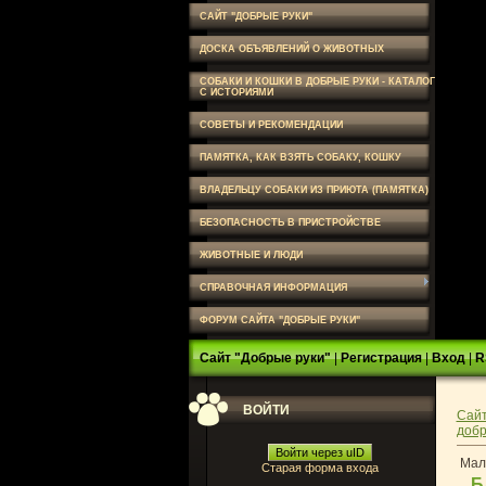
САЙТ "ДОБРЫЕ РУКИ"
ДОСКА ОБЪЯВЛЕНИЙ О ЖИВОТНЫХ
СОБАКИ И КОШКИ В ДОБРЫЕ РУКИ - КАТАЛОГ
С ИСТОРИЯМИ
СОВЕТЫ И РЕКОМЕНДАЦИИ
ПАМЯТКА, КАК ВЗЯТЬ СОБАКУ, КОШКУ
ВЛАДЕЛЬЦУ СОБАКИ ИЗ ПРИЮТА (ПАМЯТКА)
БЕЗОПАСНОСТЬ В ПРИСТРОЙСТВЕ
ЖИВОТНЫЕ И ЛЮДИ
СПРАВОЧНАЯ ИНФОРМАЦИЯ
ФОРУМ САЙТА "ДОБРЫЕ РУКИ"
Сайт "Добрые руки"
|
Регистрация
|
Вход
|
R
ВОЙТИ
Сайт
добр
Войти через uID
Мал
Старая форма входа
Б