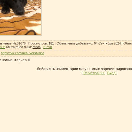
вление №:61676 |
Просмотров
:
181
| Объявление добавлено:
04 Сентября 2024
| Объя
2405
Контактное лицо
:
Мила
|
E-mail
:
https://vk.com/mila_vershinina
о комментариев
:
0
Добавлять комментарии могут только зарегистрирован
[
Регистрация
|
Вход
]