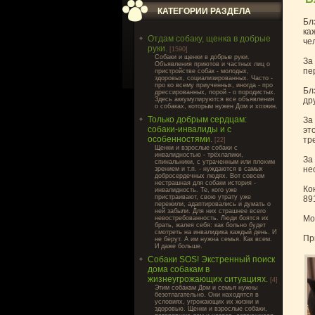
КАТЕГОРИИ РАЗДЕЛА
Бл
ка
Отдам собаку, щенка в добрые
че
руки.
[1590]
Cобаки и щенки в добрые руки.
За
Объявления приютов и частных лиц о
пе
пристройстве собак - молодых,
здоровых, социализированных. Часто -
про ко всему приученных, иногда - про
Бл
дрессированных, порой - о породистых.
Здесь аккумулируются все объявления
др
о собаках, которым нужен Дом и хозяин.
Только добрым сердцам:
За
собаки-инвалиды и с
эт
особенностями.
тр
[22]
Щенки и взрослые собаки с
инвалидностью - трёхлапики,
За
спинальники, с утраченным или плохим
не
зрением и т.п. - нуждаются в самых
добросердечных людях. Вот совсем
нестрашная для собаки история -
Ко
инвалидность. Те, кого уже
пристраивают, свою утрату уже
89
пережили, адаптировались и думать о
ней забыли. Для них страшнее всего
Мо
невостребованность. Люди боятся их
брать, жалея себя: как больно будет
смотреть на инвалидика каждый день. И
Пр
не берут. А им нужна семья. Как всем.
И даже больше.
Собаки SOS! Экстренный поиск
дома собакам в
жизнеугрожающих ситуациях.
[4]
Этим собакам Дом и семья нужны
безотлагательно. Они находятся в
условиях, угрожающих их жизни и
здоровью. Щенки и взрослые собаки,