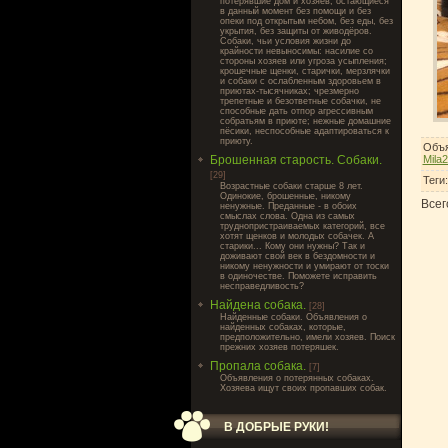
потерявшие дом и хозяев, остающиеся
в данный момент без помощи и без
опеки под открытым небом, без еды, без
укрытия, без защиты от живодёров.
Собаки, чьи условия жизни до
крайности невыносимы: насилие со
стороны хозяев или угроза усыпления;
крошечные щенки, старички, мерзлячки
и собаки с ослабленным здоровьем в
приютах-тысячниках; чрезмерно
трепетные и безответные собачки, не
способные дать отпор агрессивным
собратьям в приюте; нежные домашние
пёсики, неспособные адаптироваться к
приюту.
Объя
Брошенная старость. Собаки.
Mila
[29]
Теги
Возрастные собаки старше 8 лет.
Одинокие, брошенные, никому
Всег
ненужные. Преданные - в обоих
смыслах слова. Одна из самых
труднопристраиваемых категорий, все
хотят щенков и молодых собачек. А
старики... Кому они нужны? Так и
доживают свой век в бездомности и
никому ненужности и умирают от тоски
в одиночестве. Поможете исправить
несправедливость?
Найдена собака.
[28]
Найденные собаки. Объявления о
найденных собаках, которые,
предположительно, имели хозяев. Поиск
прежних хозяев потеряшек.
Пропала собака.
[7]
Объявления о потерянных собаках.
Хозяева ищут своих пропавших собак.
В ДОБРЫЕ РУКИ!