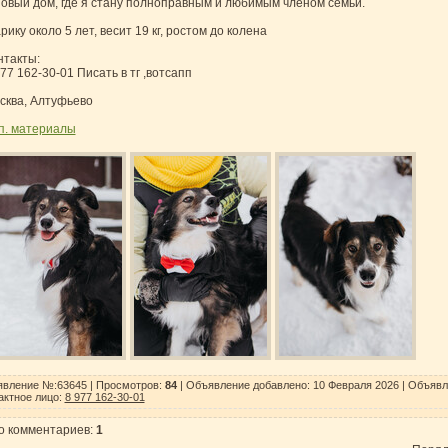
новый дом, где я стану полноправным и любимым членом семьи.
ику около 5 лет, весит 19 кг, ростом до колена
нтакты:
77 162-30-01 Писать в тг ,вотсапп
сква, Алтуфьево
п. материалы
вление №:63645 |
Просмотров
:
84
| Объявление добавлено:
10 Февраля 2026
| Объявл
актное лицо
:
8 977 162-30-01
о комментариев
:
1