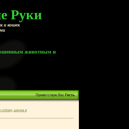
е Руки
к и кошек
ами
брошенным животным и
Приветствую Вас
Гость
 собаку, щенка в