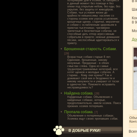
потерявшие дом и хозяев, остающиеся
В 
в данный момент без помощи и без
опеки под открытым небом, без еды, без
Шар
укрытия, без защиты от живодёров.
Собаки, чьи условия жизни до
крайности невыносимы: насилие со
Ко
стороны хозяев или угроза усыпления;
крошечные щенки, старички, мерзлячки
8 9
и собаки с ослабленным здоровьем в
приютах-тысячниках; чрезмерно
Мо
трепетные и безответные собачки, не
способные дать отпор агрессивным
собратьям в приюте; нежные домашние
До
пёсики, неспособные адаптироваться к
приюту.
Брошенная старость. Собаки.
[29]
Возрастные собаки старше 8 лет.
Одинокие, брошенные, никому
ненужные. Преданные - в обоих
смыслах слова. Одна из самых
труднопристраиваемых категорий, все
хотят щенков и молодых собачек. А
старики... Кому они нужны? Так и
доживают свой век в бездомности и
никому ненужности и умирают от тоски
в одиночестве. Поможете исправить
несправедливость?
Найдена собака.
[28]
Найденные собаки. Объявления о
найденных собаках, которые,
предположительно, имели хозяев. Поиск
прежних хозяев потеряшек.
Пропала собака.
[7]
Объявления о потерянных собаках.
Объя
Хозяева ищут своих пропавших собак.
Конт
В ДОБРЫЕ РУКИ!
Всег