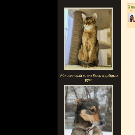
1
es
Абиссинский котик Лось в добрые
руки