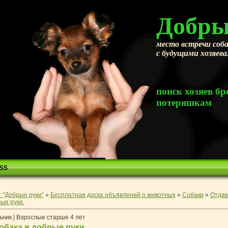
Добры
место встречи соба
с будущими хозяев
поиск хозяев 
потеряшкам
SS
 "Добрые руки"
»
Бесплатная доска объявлений о животных
»
Собаки
»
Отдам
ые руки.
ьчик | Взрослые старше 4 лет
обака в добрые руки