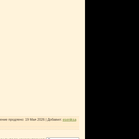
ение продлено:
19 Мая 2026
|
Добавил
:
eseniksa