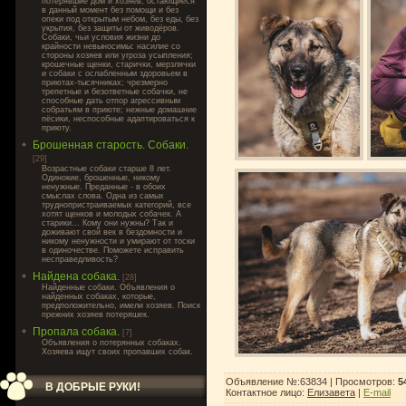
потерявшие дом и хозяев, остающиеся
в данный момент без помощи и без
опеки под открытым небом, без еды, без
укрытия, без защиты от живодёров.
Собаки, чьи условия жизни до
крайности невыносимы: насилие со
стороны хозяев или угроза усыпления;
крошечные щенки, старички, мерзлячки
и собаки с ослабленным здоровьем в
приютах-тысячниках; чрезмерно
трепетные и безответные собачки, не
способные дать отпор агрессивным
собратьям в приюте; нежные домашние
пёсики, неспособные адаптироваться к
приюту.
Брошенная старость. Собаки.
[29]
Возрастные собаки старше 8 лет.
Одинокие, брошенные, никому
ненужные. Преданные - в обоих
смыслах слова. Одна из самых
труднопристраиваемых категорий, все
хотят щенков и молодых собачек. А
старики... Кому они нужны? Так и
доживают свой век в бездомности и
никому ненужности и умирают от тоски
в одиночестве. Поможете исправить
несправедливость?
Найдена собака.
[28]
Найденные собаки. Объявления о
найденных собаках, которые,
предположительно, имели хозяев. Поиск
прежних хозяев потеряшек.
Пропала собака.
[7]
Объявления о потерянных собаках.
Хозяева ищут своих пропавших собак.
Объявление №:63834 |
Просмотров
:
5
В ДОБРЫЕ РУКИ!
Контактное лицо
:
Елизавета
|
E-mail