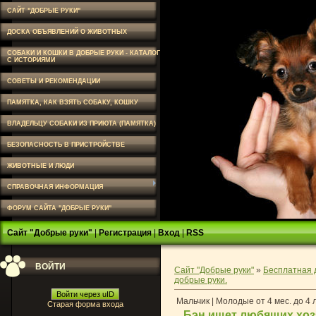
САЙТ "ДОБРЫЕ РУКИ"
ДОСКА ОБЪЯВЛЕНИЙ О ЖИВОТНЫХ
СОБАКИ И КОШКИ В ДОБРЫЕ РУКИ - КАТАЛОГ
С ИСТОРИЯМИ
СОВЕТЫ И РЕКОМЕНДАЦИИ
ПАМЯТКА, КАК ВЗЯТЬ СОБАКУ, КОШКУ
ВЛАДЕЛЬЦУ СОБАКИ ИЗ ПРИЮТА (ПАМЯТКА)
БЕЗОПАСНОСТЬ В ПРИСТРОЙСТВЕ
ЖИВОТНЫЕ И ЛЮДИ
СПРАВОЧНАЯ ИНФОРМАЦИЯ
ФОРУМ САЙТА "ДОБРЫЕ РУКИ"
Сайт "Добрые руки"
|
Регистрация
|
Вход
|
RSS
ВОЙТИ
Сайт "Добрые руки"
»
Бесплатная 
добрые руки.
Войти через uID
Мальчик | Молодые от 4 мес. до 4 
Старая форма входа
Бэн ищет любящих хозя