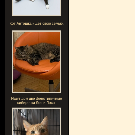
Кот Антошка ищет свою семью.
Ищут дом две фенотипичные
сибирячки Лея и Леся.