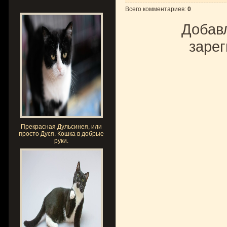
Всего комментариев
:
0
Добавл
зарег
Прекрасная Дульсинея, или
просто Дуся. Кошка в добрые
руки.