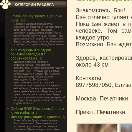
КАТЕГОРИИ РАЗДЕЛА
Знакомьтесь, Бэн!
Бэн отлично гуляет 
Отдам собаку, щенка в добрые
руки.
[1591]
Пока Бэн живёт в п
Cобаки и щенки в добрые руки.
Объявления приютов и частных лиц о
человеке. Том сам
пристройстве собак - молодых,
здоровых, социализированных. Часто -
про ко всему приученных, иногда - про
каждое утро .
дрессированных, порой - о породистых.
Здесь аккумулируются все объявления
Возможно, Бэн ждёт
о собаках, которым нужен Дом и хозяин.
Только добрым сердцам:
собаки-инвалиды и с
Здоров, кастрирован
особенностями.
[21]
Щенки и взрослые собаки с
около 43 см
инвалидностью - трёхлапики,
спинальники, с утраченным или плохим
зрением и т.п. - нуждаются в самых
добросердечных людях. Вот совсем
Контакты:
нестрашная для собаки история -
инвалидность. Те, кого уже
пристраивают, свою утрату уже
89775987050, Елиза
пережили, адаптировались и думать о
ней забыли. Для них страшнее всего
невостребованность. Люди боятся их
брать, жалея себя: как больно будет
Москва, Печатники
смотреть на инвалидика каждый день. И
не берут. А им нужна семья. Как всем.
И даже больше.
Собаки SOS! Экстренный поиск
Приют: Печатники
дома собакам в
жизнеугрожающих ситуациях.
[4]
Этим собакам Дом и семья нужны
безотлагательно. Они находятся в
условиях, угрожающих их жизни и
здоровью. Щенки и взрослые собаки,